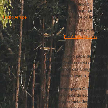
interrompidos por uma longa pausa, para discutir a respos
Concílio Vaticano II (1962-1965). Essa Congregação Ger
Pedro Arrupe
, considerado um gigante entre os líderes jes
A assembleia deste ano incluirá a eleição de um novo Sup
assumir o cargo na sequência do
Pe. Adolfo Nicolás
, 80, 
aposentando.
“Ele é poderoso”, disse
Kesicki
sobre o papel de um Super
comunidade jesuíta. O
Superior Geral
nomeia os principa
mundo e, por levar a cabo os ditamos das Congregações 
influência que vai além da comunidade jesuíta, abarcando 
O eleitorado desta edição da
Congregação Geral
incluirá
grande de norte-americanos. Em virtude de seu cargo,
Ke
assim como os superiores da
Conferência Jesuíta do C