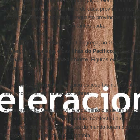
Esta vai ser a sua primeira Congregação Geral. Outros re
encontros regionais. O tamanho de cada província import
província da região nordeste, enquanto províncias menor
Wisconsin, terão dois representantes cada.
No total, os representantes na Congregação Geral são re
um terço vêm da
Ásia
e das
Ilhas do Pacífico
, 27% da
E
Latina
e 15% da
América do Norte
. Figuras eclesiástica
assembleias.
Uma delas é
Arrupe
, quem guiou os jesuítas no rescaldo
ativismo social em nome dos pobres.
A Congregação Geral por vir é a culminância de um proc
dezembro de 2014, quando
Nicolás
manifestou a sua inte
os últimos dois anos, os jesuítas do mundo foram consul
sobre a direção futura da Companhia.