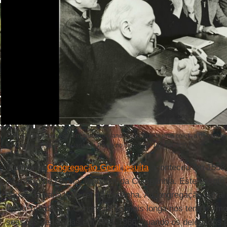
O Pe. Pedro Arrupe, SJ, em primeiro plano, sorri durante uma coletiva de impren
Congregação Geral, iniciada em Roma no dia 03-12-1974. (CNS)
A primeira
Congregação Geral jesuíta
aconteceu em 1558 
de Inácio de Loyola, fundador da Companhia. Este evento 
causa do papa e do rei da Espanha. A Congregação Geral
levou 145 dias; a Congregação mais longa nos tempos m
sessões separadas em 1965-1966, quando os delegados