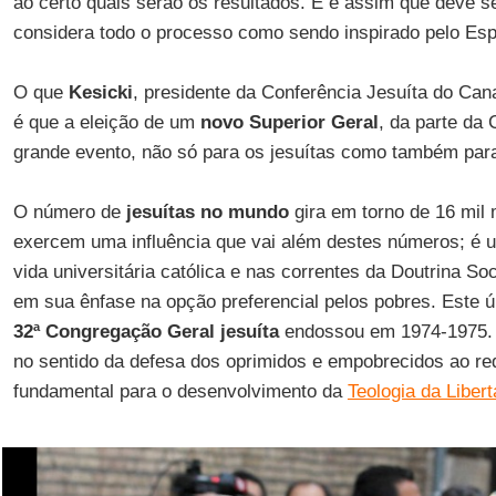
ao certo quais serão os resultados. E é assim que deve s
considera todo o processo como sendo inspirado pelo Espí
O que
Kesicki
, presidente da Conferência Jesuíta do Ca
é que a eleição de um
novo Superior Geral
, da parte da
grande evento, não só para os jesuítas como também para 
O número de
jesuítas no mundo
gira em torno de 16 mil
exercem uma influência que vai além destes números; é um
vida universitária católica e nas correntes da Doutrina Soc
em sua ênfase na opção preferencial pelos pobres. Este ú
32ª Congregação Geral jesuíta
endossou em 1974-1975. E
no sentido da defesa dos oprimidos e empobrecidos ao re
fundamental para o desenvolvimento da
Teologia da Liber