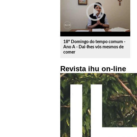
play_circle_outline
18º Domingo do tempo comum -
Ano A - Dai-lhes vós mesmos de
comer
Revista ihu on-line