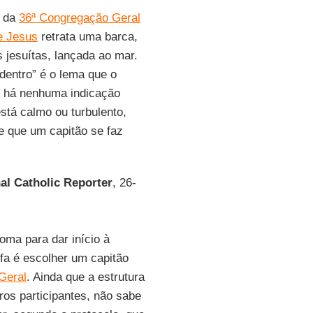
l da
36ª Congregação Geral
e Jesus
retrata uma barca,
 jesuítas, lançada ao mar.
entro” é o lema que o
 há nenhuma indicação
stá calmo ou turbulento,
e que um capitão se faz
al Catholic Reporter
, 26-
oma para dar início à
efa é escolher um capitão
Geral
. Ainda que a estrutura
ros participantes, não sabe