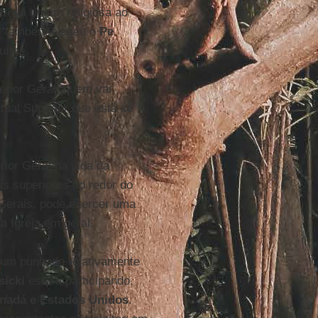
ta da ordem religiosa ao
al também elegeu o
Pe
.
uítas.
erior Geral, quem vai
atual Superior que está se
ior Geral na vida da
is superiores ao redor do
Gerais, pode exercer uma
a Igreja em geral.
 um punhado relativamente
sicki
estará participando,
anadá e Estados Unidos
.