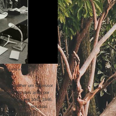
sa realizada antes da 32ª
para escolher um sucessor
atrasou por dois anos por
 mais longa, em 1645-1646,
odernos ocorreu em duas
 passaram meses,