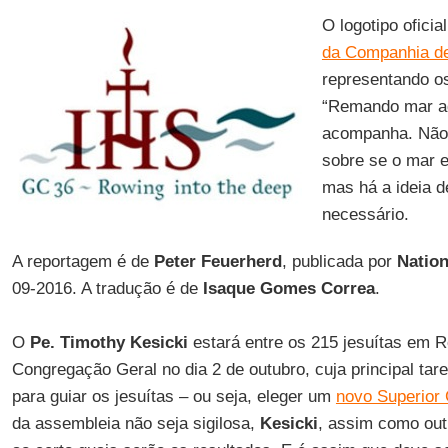
O logotipo oficia
da Companhia d
representando os
“Remando mar ad
acompanha. Não
sobre se o mar e
mas há a ideia d
necessário.
A reportagem é de
Peter Feuerherd
, publicada por
Nation
09-2016. A tradução é de
Isaque Gomes Correa
.
O
Pe. Timothy Kesicki
estará entre os 215 jesuítas em R
Congregação Geral no dia 2 de outubro, cuja principal tar
para guiar os jesuítas – ou seja, eleger um
novo Superior 
da assembleia não seja sigilosa,
Kesicki
, assim como out