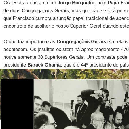
Os jesuítas contam com
Jorge Bergoglio
, hoje
Papa Fra
de duas Congregações Gerais, mas que não se fará prese
que Francisco cumpra a função papal tradicional de abenç
encontro e de acolher o nosso Superior Geral quando este 
O que faz importante as
Congregações Gerais
é a relati
acontecem. Os jesuítas existem há aproximadamente 476 
houve somente 30 Superiores Gerais. Um contraste pode 
presidente
Barack Obama
, que é o 44º presidente do pa
Washington
subiu ao poder a 228 anos atrás.