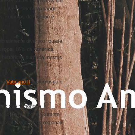
presentantes são eleitos em
a: haverá cinco da grande
es, como as de Oregon e
gionalmente diversos: quase
uropa
, 16% da
América
s históricas surgiram nestas
 do
Vaticano II
e promoveu o
esso que remonta a
nção de renunciar. Durante
tados em encontros regionais