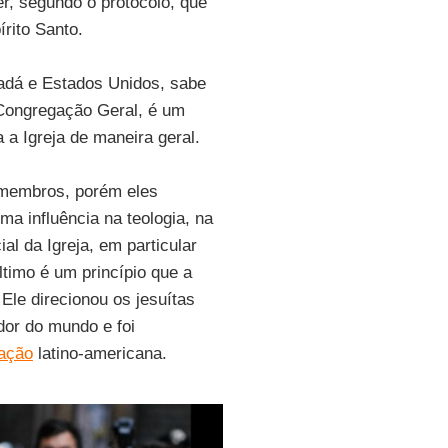
er, segundo o protocolo, que
rito Santo.
nadá e Estados Unidos, sabe
 Congregação Geral, é um
a Igreja de maneira geral.
 membros, porém eles
a influência na teologia, na
ial da Igreja, em particular
ltimo é um princípio que a
le direcionou os jesuítas
dor do mundo e foi
tação
latino-americana.