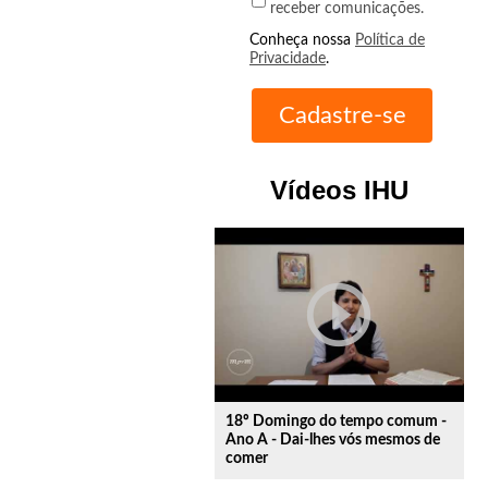
receber comunicações.
Conheça nossa
Política de
Privacidade
.
Vídeos IHU
play_circle_outline
18º Domingo do tempo comum -
Ano A - Dai-lhes vós mesmos de
comer