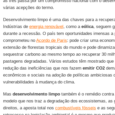
as três passa por um compromisso nacional com o desenv
várias acepções do termo.
Desenvolvimento limpo é uma das chaves para a recuper
Indústrias de
energia renovável
, como a
eólica
, seguem 
durante a recessão. O país tem oportunidades imensas a 
comprometeu no
Acordo de Paris
: pode criar uma economi
extensão de florestas tropicais do mundo e pode dinamiz
sequestrar carbono ao mesmo tempo ao recuperar 30 milh
pastagens degradadas. Vários estudos têm mostrado que
redução das ineficiências que nos fazem
emitir CO2
dema
econômicos e sociais na adoção de políticas ambiciosas 
vulnerabilidades à mudança do clima.
Mas
desenvolvimento limpo
também é o remédio contra
modelo que nos traz a degradação dos ecossistemas, as 
direitos, a aposta total nos
combustíveis fósseis
e as segu
retrocesso na legislação ambiental é o mesmo que produ