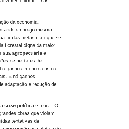
olvimento limpo – nas
ação da economia.
gerando emprego mesmo
partir das metas com que se
a florestal digna da maior
ar sua
agropecuária
e
ões de hectares de
 há ganhos econômicos na
is. E há ganhos
de adaptação e redução de
 a
crise política
e moral. O
grandes obras que violam
idas tentativas de
z a
corrupção
que afeta todo