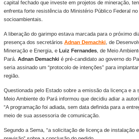
capital fechado que investe em projetos de mineração, tent
enfrenta forte resistência do Ministério Público Federal n
socioambientais.
A liberação do garimpo estava marcada para o próximo dia
presença dos secretários
Adnan Demachki
, de Desenvol
Mineração e Energia, e
Luiz Fernandes
, de Meio Ambient
Pará.
Adnan Demachki
é pré-candidato ao governo do Pa
seria assinado um “protocolo de intenções” para implantar
região.
Questionada pelo Estado sobre a emissão da licença e a s
Meio Ambiente do Pará informou que decidiu adiar a auto
“A programação foi adiada, sem data definida para a entreg
meio de sua assessoria de comunicação.
Segundo a Sema, “a solicitação de licença de instalação e
previsão” sobre a conclusão do pedido.