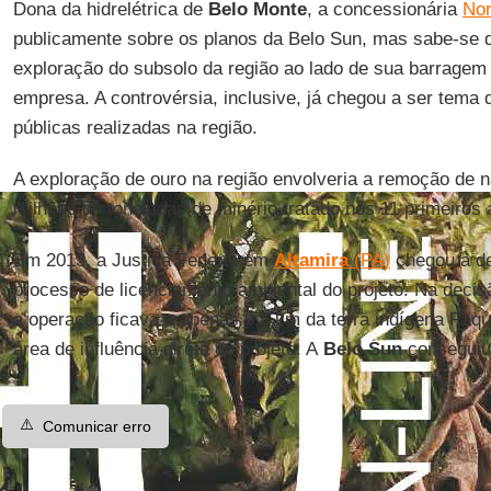
Dona da hidrelétrica de
Belo Monte
, a concessionária
Nor
publicamente sobre os planos da Belo Sun, mas sabe-se 
exploração do subsolo da região ao lado de sua barragem 
empresa. A controvérsia, inclusive, já chegou a ser tema
públicas realizadas na região.
A exploração de ouro na região envolveria a remoção de
milhões de toneladas de minério tratado nos 11 primeiros
Em 2013, a Justiça Federal em
Altamira
(PA)
chegou a de
processo de licenciamento ambiental do projeto. Na decis
a operação ficava a apenas 9,5 km da terra indígena Paqu
área de influência direta do projeto. A
Belo Sun
conseguiu
⚠️
Comunicar erro