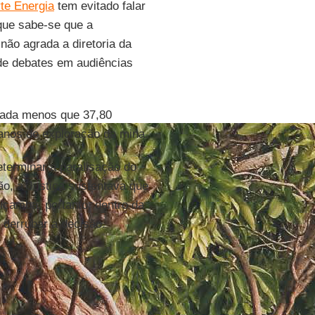
te Energia
tem evitado falar
que sabe-se que a
não agrada a diretoria da
 de debates em audiências
 nada menos que 37,80
 anos de exploração da mina.
terminar a paralisação do
ão, a Justiça sustentava que
içamba, portanto, dentro da
 derrubar a decisão.