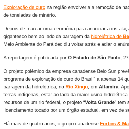
Exploração de ouro
na região envolveria a remoção de na
de toneladas de minério.
Depois de marcar uma cerimônia para anunciar a instala
gigantesco bem ao lado da barragem da
hidrelétrica de
Be
Meio Ambiente do Pará decidiu voltar atrás e adiar o anún
A reportagem é publicada por
O Estado de São Paulo
, 2
O projeto polêmico da empresa canadense Belo Sun prevê
programa de exploração de ouro do Brasil” a apenas 14 qu
barragem da hidrelétrica, no
Rio Xingu
, em
Altamira
. Ap
terras indígenas, estar ao lado da maior usina hidrelétrica
recursos de um rio federal, o projeto “
Volta Grande
” tem 
licenciamento tocado por um órgão estadual, em vez de 
Há mais de quatro anos, o grupo canadense
Forbes & Ma