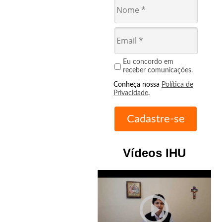
Eu concordo em
receber comunicações.
Conheça nossa
Política de
Privacidade
.
Vídeos IHU
play_circle_outline