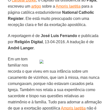
O
cardeal Burke
, o capitão da dissidência ao
Papa
,
escreveu um
artigo
sobre a
Amoris laetitia
para a
página católica estadunidense
National Catholic
Register
. Ele está muito preocupado com uma
recepção clara e fiel da exortação apostólica.
A reportagem é de
José Luis Ferrando
e publicada
por
Religión Digital
, 13-04-2016. A tradução é de
André Langer
.
Em um tom
familiar nos
recorda o que viveu em sua infância sobre um
casamento de vizinhos, que iam à missa, mas nunca
comungavam, porque não estavam casados pela
Igreja. Também nos relata a sua experiência como
sacerdote e bispo nas questões relativas ao
matrimônio e à família. Tudo para adornar a afirmação
de que a exortação apostólica
Amoris laetitia
não é