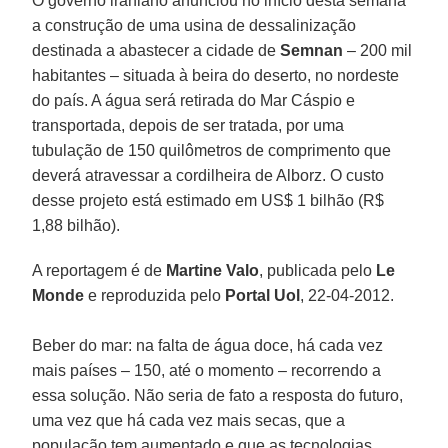
O governo iraniano anunciou no início desta semana
a construção de uma usina de dessalinização
destinada a abastecer a cidade de
Semnan
– 200 mil
habitantes – situada à beira do deserto, no nordeste
do país. A água será retirada do Mar Cáspio e
transportada, depois de ser tratada, por uma
tubulação de 150 quilômetros de comprimento que
deverá atravessar a cordilheira de Alborz. O custo
desse projeto está estimado em US$ 1 bilhão (R$
1,88 bilhão).
A reportagem é de
Martine Valo
, publicada pelo
Le
Monde
e reproduzida pelo
Portal Uol
, 22-04-2012.
Beber do mar: na falta de água doce, há cada vez
mais países – 150, até o momento – recorrendo a
essa solução. Não seria de fato a resposta do futuro,
uma vez que há cada vez mais secas, que a
população tem aumentado e que as tecnologias