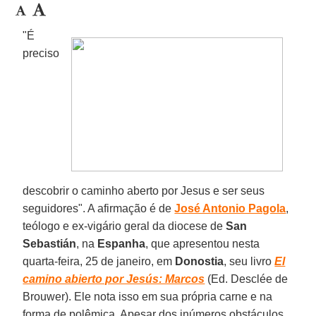
"É
preciso
descobrir o caminho aberto por Jesus e ser seus
seguidores". A afirmação é de
José Antonio Pagola
,
teólogo e ex-vigário geral da diocese de
San
Sebastián
, na
Espanha
, que apresentou nesta
quarta-feira, 25 de janeiro, em
Donostia
, seu livro
El
camino abierto por Jesús: Marcos
(Ed. Desclée de
Brouwer). Ele nota isso em sua própria carne e na
forma de polêmica. Apesar dos inúmeros obstáculos