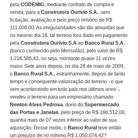
pela
CODEMIG
, mediante contrato de compra e
venda, para a
Construtora Ourívio S.A.
, sem
licitação, avaliação e pelo preço irrisório de R$
111.008,00. As irregularidades são tão absurdas que
no mesmo dia 16, tal terreno fora dado em pagamento
pela
Construtora Ourívio S.A
ao
Banco Rural S.A.
(banco conhecido pelo Mensalão), pelo valor de R$
1.216.586,42, ou seja, montante quase 11 vezes
maior. Sete anos depois, no dia 28 de maio de 2009,
o
Banco Rural S.A.
, estranhamente, depois de tanto
tempo e consequente valorização do terreno - o que
vem acontecendo em todo país nos últimos anos -,
vendeu o terreno para um empresário chamado
Newton Alves Pedrosa
, dono do
Supermercado
das Portas e Janelas
, pelo preço de R$ 166.512,00,
quantia mais de 07 vezes inferior ao valor de sua
aquisição. Desse modo, o
Banco Rural
teve então
um prejuízo de no mínimo R$ 1.050.074,42?