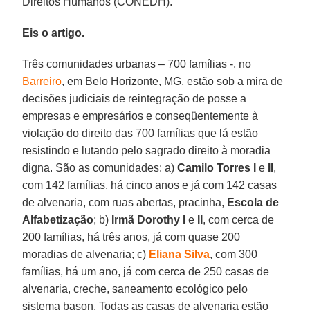
Direitos Humanos (CONEDH).
Eis o artigo.
Três comunidades urbanas – 700 famílias -, no
Barreiro
, em Belo Horizonte, MG, estão sob a mira de
decisões judiciais de reintegração de posse a
empresas e empresários e conseqüentemente à
violação do direito das 700 famílias que lá estão
resistindo e lutando pelo sagrado direito à moradia
digna. São as comunidades: a)
Camilo Torres I
e
II
,
com 142 famílias, há cinco anos e já com 142 casas
de alvenaria, com ruas abertas, pracinha,
Escola de
Alfabetização
; b)
Irmã Dorothy I
e
II
, com cerca de
200 famílias, há três anos, já com quase 200
moradias de alvenaria; c)
Eliana Silva
, com 300
famílias, há um ano, já com cerca de 250 casas de
alvenaria, creche, saneamento ecológico pelo
sistema bason. Todas as casas de alvenaria estão