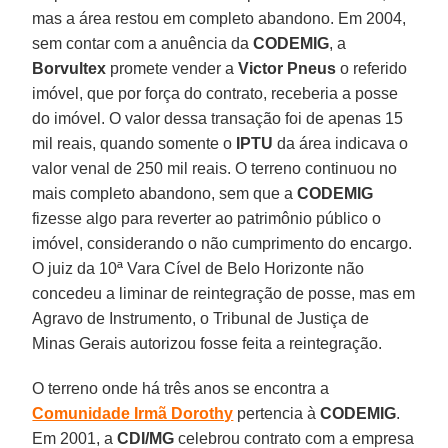
mas a área restou em completo abandono. Em 2004,
sem contar com a anuência da
CODEMIG
, a
Borvultex
promete vender a
Victor Pneus
o referido
imóvel, que por força do contrato, receberia a posse
do imóvel. O valor dessa transação foi de apenas 15
mil reais, quando somente o
IPTU
da área indicava o
valor venal de 250 mil reais. O terreno continuou no
mais completo abandono, sem que a
CODEMIG
fizesse algo para reverter ao patrimônio público o
imóvel, considerando o não cumprimento do encargo.
O juiz da 10ª Vara Cível de Belo Horizonte não
concedeu a liminar de reintegração de posse, mas em
Agravo de Instrumento, o Tribunal de Justiça de
Minas Gerais autorizou fosse feita a reintegração.
O terreno onde há três anos se encontra a
Comunidade Irmã Dorothy
pertencia à
CODEMIG
.
Em 2001, a
CDI/MG
celebrou contrato com a empresa