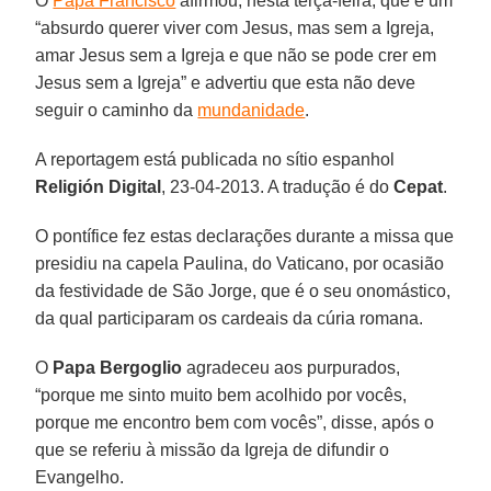
O
Papa Francisco
afirmou, nesta terça-feira, que é um
“absurdo querer viver com Jesus, mas sem a Igreja,
amar Jesus sem a Igreja e que não se pode crer em
Jesus sem a Igreja” e advertiu que esta não deve
seguir o caminho da
mundanidade
.
A reportagem está publicada no sítio espanhol
Religión Digital
, 23-04-2013. A tradução é do
Cepat
.
O pontífice fez estas declarações durante a missa que
presidiu na capela Paulina, do Vaticano, por ocasião
da festividade de São Jorge, que é o seu onomástico,
da qual participaram os cardeais da cúria romana.
O
Papa Bergoglio
agradeceu aos purpurados,
“porque me sinto muito bem acolhido por vocês,
porque me encontro bem com vocês”, disse, após o
que se referiu à missão da Igreja de difundir o
Evangelho.