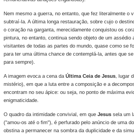
Nem mesmo a guerra, no entanto, que fez literalmente o v
subtraí-la. A última longa restauração, sobre cujo o desti
o coração na garganta, merecidamente conquistou os cor
pintura, no entanto, continua sendo objeto de um assédio
visitantes de todas as partes do mundo, quase como se f
para ter uma última chance de contemplá-la, antes que se
para sempre).
A imagem evoca a cena da
Última Ceia de Jesus
, lugar 
mistério), em que a luta entre a composição e a decompo
encontram no seu ápice: ou seja, no ponto de máxima evid
enigmaticidade.
O quadro da intimidade convivial, em que
Jesus
sela um la
("amou-os até o fim"), é perfurado pelo anúncio de uma do
obstina a permanecer na sombra da duplicidade e da sim