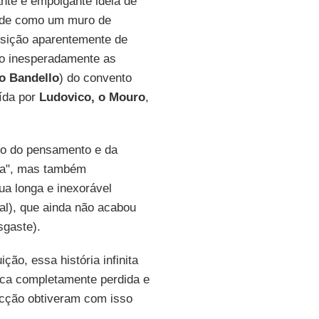
nte e empolgante ideia de
z de como um muro de
osição aparentemente de
ndo inesperadamente as
o Bandello
) do convento
uída por
Ludovico, o Mouro
,
tmo do pensamento e da
ria", mas também
ua longa e inexorável
al), que ainda não acabou
sgaste).
ão, essa história infinita
unca completamente perdida e
icção obtiveram com isso