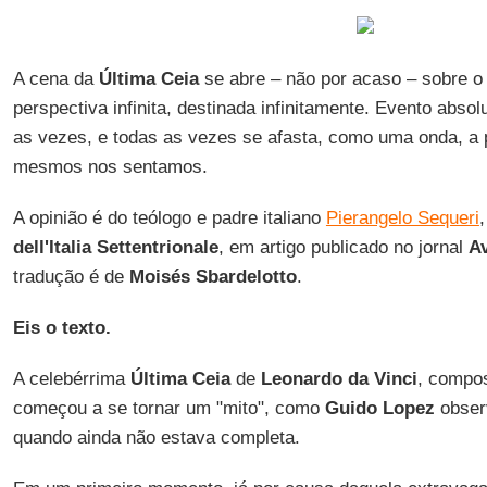
A cena da
Última Ceia
se abre – não por acaso – sobre 
perspectiva infinita, destinada infinitamente. Evento abso
as vezes, e todas as vezes se afasta, como uma onda, a 
mesmos nos sentamos.
A opinião é do teólogo e padre italiano
Pierangelo Sequeri
,
dell'Italia Settentrionale
, em artigo publicado no jornal
A
tradução é de
Moisés Sbardelotto
.
Eis o texto.
A celebérrima
Última Ceia
de
Leonardo da Vinci
, compos
começou a se tornar um "mito", como
Guido Lopez
obser
quando ainda não estava completa.