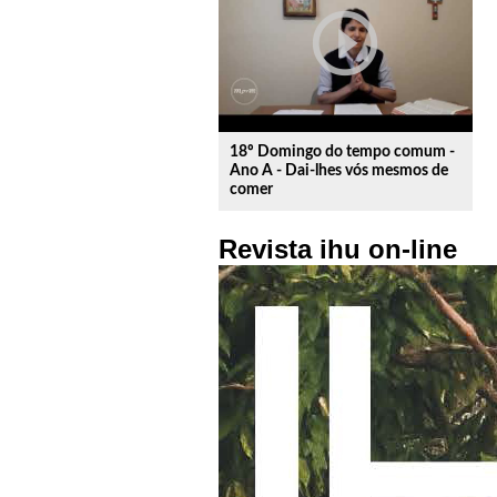
play_circle_outline
18º Domingo do tempo comum -
Ano A - Dai-lhes vós mesmos de
comer
Revista ihu on-line