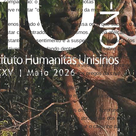
comparação: o
punctum
aqui (as "notas") são as mãos, ma
deve resultar "o homo e o conceito da mente sua".
Menos notado é o fato de que, nessa onda que sacode o g
estar concentrados sobre si mesmos. Não há afeição em 
instante: o ressentimento e a suspeita entre os discípul
estivessem chafurdando dentro da questão sobre a identida
inquietação da ferida que diz respeito a eles e os ofende,
participação na ferida que perfura Jesus, antes mesmo (e
profundamente) do que aquelas dos pregos da cruz.
Jesus
, do seu lado, já está além dessa dilaceração: ele a
atravessada e vencida por ele mesmo, para que possa ser
A enigmática agilidade de Jesus deve ser aprofundada, ac
quanto foi a minuciosa análise do abraçar-se dos discípul
libertar do ressentimento e encontrar o caminho da afeiçã