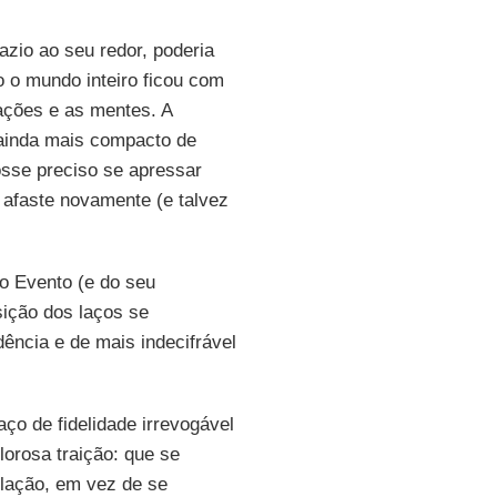
azio ao seu redor, poderia
no o mundo inteiro ficou com
ações e as mentes. A
 ainda mais compacto de
osse preciso se apressar
 afaste novamente (e talvez
do Evento (e do seu
sição dos laços se
ência e de mais indecifrável
ço de fidelidade irrevogável
lorosa traição: que se
ulação, em vez de se