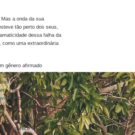
. Mas a onda da sua
steve tão perto dos seus,
ramaticidade dessa falha da
, como uma extraordinária
 um gênero afirmado
 continuaria depois dele. Mas
dois opostos – a
á inatingível. A onda que
vivial, abalada pelo anúncio
entos pessoais da reação,
s, que parece única a toda