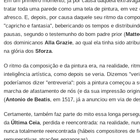
Em um primeiro momento, já por causa daquela extravaga
tratar toda uma parede como uma tela de pintura, em ve
afresco. E, depois, por causa daquele seu ritmo da comp
"capricho e fantasia", bebericando os tempos e distribui
pausas, segundo o testemunho do bom padre prior (
Matte
dos dominicanos
Alla Grazie
, ao qual ela tinha sido atrib
na glória dos
Sforza
.
O ritmo da composição e da pintura era, na realidade, ri
inteligência artística, como depois se veria. Dizemos "ve
poderíamos dizer "entreveria": pois a pintura começou a s
marcha de afastamento de nós (e da sua impressão origin
(
Antonio de Beatis
, em 1517, já a anunciou em via de de
Certamente, também faz parte do mito essa longa perseguiç
da
Última Ceia
, perdida e reencontrada: na realidade, n
nunca totalmente reencontrada (hábeis compositores de f
remunerativas atrações enganosas).