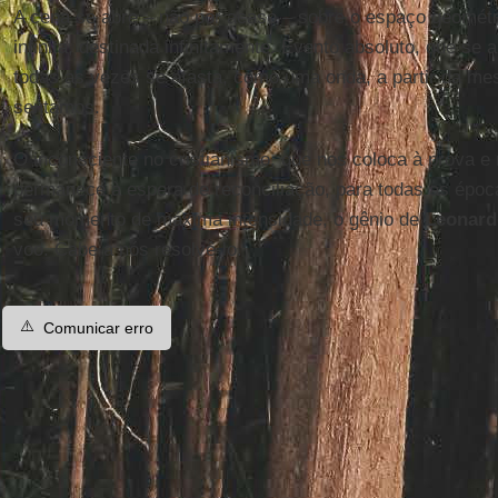
A cena se abre – não por acaso – sobre o espaço geomét
infinita, destinada infinitamente. Evento absoluto, que se
todas as vezes se afasta, como uma onda, a partir da 
sentamos.
O inconsciente no cristianismo, que nos coloca à prova e
permanece à espera de reconciliação, para todas as époc
seu momento de máxima intensidade, o gênio de
Leonard
voo. Cabe a nós resolvê-lo.
⚠️
Comunicar erro