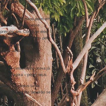
is do que os rostos. Daí
rupo, os discípulos parecem
relação a
Jesus
nesse
os prevalecem. Como se eles
de do traidor, varridos pela
 mais do que pela
 talvez ainda mais
 olha de cima, como prova já
 – não agora – pelos seus.
redito, ao menos tanto
os. Os discípulos deverão se
o.