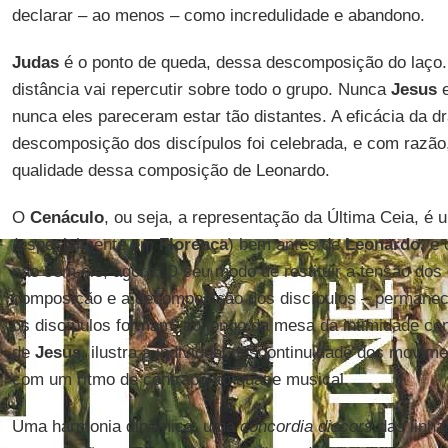
declarar – ao menos – como incredulidade e abandono.
Judas
é o ponto de queda, dessa descomposição do laço
distância vai repercutir sobre todo o grupo. Nunca
Jesus
e
nunca eles pareceram estar tão distantes. A eficácia da d
descomposição dos discípulos foi celebrada, e com razão
qualidade dessa composição de Leonardo.
O
Cenáculo
, ou seja, a representação da Última Ceia, é
(especialmente em
Florença
) bem antes de
Leonardo
, e
não sem ele, agora. O seu modo de restituir a tensão dos 
composição e a decomposição dos discípulos – permanecer
os discípulos formam, ao longo da mesa da intimidade con
de
Jesus
, ilustra a individual descontinuidade dos movim
com um ritmo de contraponto quase musical.
Uma harmonia dinâmica, uma
concordia discors
das linha