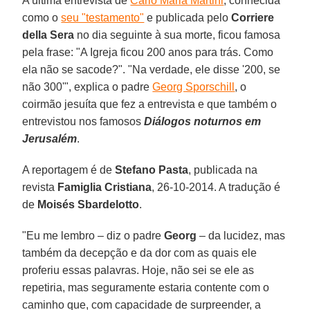
A última entrevista de
Carlo Maria Martini
, conhecida
como o
seu "testamento"
e publicada pelo
Corriere
della Sera
no dia seguinte à sua morte, ficou famosa
pela frase: "A Igreja ficou 200 anos para trás. Como
ela não se sacode?". "Na verdade, ele disse '200, se
não 300'", explica o padre
Georg Sporschill
, o
coirmão jesuíta que fez a entrevista e que também o
entrevistou nos famosos
Diálogos noturnos em
Jerusalém
.
A reportagem é de
Stefano Pasta
, publicada na
revista
Famiglia Cristiana
, 26-10-2014. A tradução é
de
Moisés Sbardelotto
.
"Eu me lembro – diz o padre
Georg
– da lucidez, mas
também da decepção e da dor com as quais ele
proferiu essas palavras. Hoje, não sei se ele as
repetiria, mas seguramente estaria contente com o
caminho que, com capacidade de surpreender, a