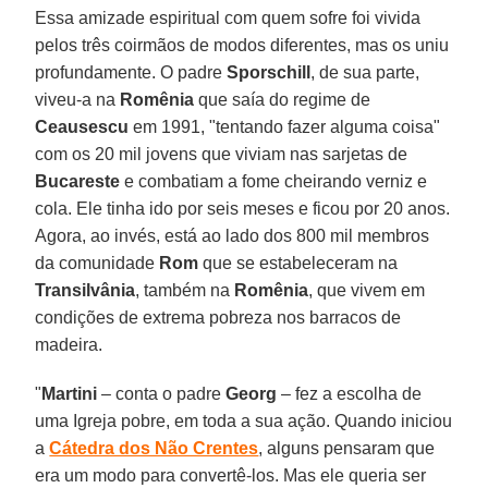
Essa amizade espiritual com quem sofre foi vivida
pelos três coirmãos de modos diferentes, mas os uniu
profundamente. O padre
Sporschill
, de sua parte,
viveu-a na
Romênia
que saía do regime de
Ceausescu
em 1991, "tentando fazer alguma coisa"
com os 20 mil jovens que viviam nas sarjetas de
Bucareste
e combatiam a fome cheirando verniz e
cola. Ele tinha ido por seis meses e ficou por 20 anos.
Agora, ao invés, está ao lado dos 800 mil membros
da comunidade
Rom
que se estabeleceram na
Transilvânia
, também na
Romênia
, que vivem em
condições de extrema pobreza nos barracos de
madeira.
"
Martini
– conta o padre
Georg
– fez a escolha de
uma Igreja pobre, em toda a sua ação. Quando iniciou
a
Cátedra dos Não Crentes
, alguns pensaram que
era um modo para convertê-los. Mas ele queria ser