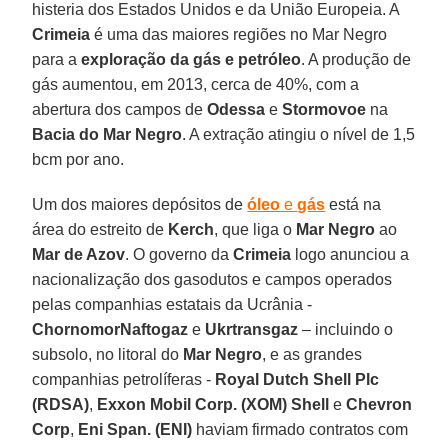
histeria dos Estados Unidos e da União Europeia. A
Crimeia
é uma das maiores regiões no Mar Negro
para a
exploração da gás e petróleo
. A produção de
gás aumentou, em 2013, cerca de 40%, com a
abertura dos campos de
Odessa
e
Stormovoe
na
Bacia do Mar Negro
. A extração atingiu o nível de 1,5
bcm por ano.
Um dos maiores depósitos de
óleo
e
gás
está na
área do estreito de
Kerch
, que liga o
Mar Negro
ao
Mar de Azov
. O governo da
Crimeia
logo anunciou a
nacionalização dos gasodutos e campos operados
pelas companhias estatais da Ucrânia -
ChornomorNaftogaz
e
Ukrtransgaz
– incluindo o
subsolo, no litoral do
Mar Negro
, e as grandes
companhias petrolíferas -
Royal Dutch Shell Plc
(RDSA)
,
Exxon Mobil Corp. (XOM) Shell
e
Chevron
Corp
,
Eni Span. (ENI)
haviam firmado contratos com