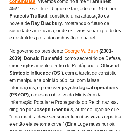
comunistas
! Vivemos como no filme
"Farenheit
452"...”
Esse filme, dirigido e lançado em 1966, por
François
Truffaut
, constituiu uma adaptação da
novela de
Ray
Bradbury
, mostrando o futuro da
sociedade americana, onde os livros seriam proibidos
e destruídos por autocombustão do papel.
No governo do presidente
George W. Bush
(2001-
2009)
,
Donald
Rumsfeld
, como secretário de Defesa,
criou sigilosamente dentro do Pentágono, o
Office of
Strategic Influence (OSI)
, com a tarefa de consistiu
em manipular a opinião pública, com falsas
informações, e promover
psychological operations
(PSYOP)
, o mesmo objetivo do Ministério da
Informação Popular e Propaganda do Reich nazista,
dirigido por
Joseph
Goebbels
, autor da lição de que
“uma mentira deve ser somente muitas vezes repetida
e então ela se torna crível” (Eine Lüge muss nur oft