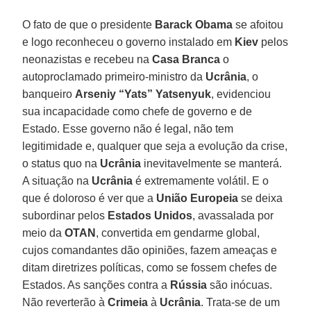
O fato de que o presidente
Barack Obama
se afoitou
e logo reconheceu o governo instalado em
Kiev
pelos
neonazistas e recebeu na
Casa Branca
o
autoproclamado primeiro-ministro da
Ucrânia
, o
banqueiro
Arseniy “Yats”
Yatsenyuk
, evidenciou
sua incapacidade como chefe de governo e de
Estado. Esse governo não é legal, não tem
legitimidade e, qualquer que seja a evolução da crise,
o status quo na
Ucrânia
inevitavelmente se manterá.
A situação na
Ucrânia
é extremamente volátil. E o
que é doloroso é ver que a
União
Europeia
se deixa
subordinar pelos
Estados
Unidos
, avassalada por
meio da
OTAN
, convertida em gendarme global,
cujos comandantes dão opiniões, fazem ameaças e
ditam diretrizes políticas, como se fossem chefes de
Estados. As sanções contra a
Rússia
são inócuas.
Não reverterão à
Crimeia
à
Ucrânia
. Trata-se de um