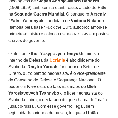
ideológicos de
Stepan Andrijowytsch Bandera
(1909-1959), anti-semita e anti-russo, aliado de
Hitler
na
Segunda Guerra Mundial
. O banqueiro
Arseniy
“Yats” Yatsenyuk
, candidato de
Victória Nulands
(famosa pela frase “Fuck the EU”), autoproclamou-se
primeiro-ministro e colocou os neonazistas em postos
chaves do governo.
O almirante
Ihor Yosypovych Tenyukh
, ministro
interino de Defesa da
Ucrânia
é alto dirigente do
Svoboda;
Dmytro
Yarosh
, fundador do Setor de
Direito, outro partido neonazista, é o vice-presidente
do Conselho de Defesa e Segurança Nacional. O
poder em
Kiev
está, de fato, nas mãos de
Oleh
Yaroslavovych Tyahnybok
, o líder neonazista do
Svoboda, inimigo declarado do que chama de “máfia
judaico-russa”. Com esse governo ilegal, sem
legitimidade, oriundo de putsch, foi que a
União