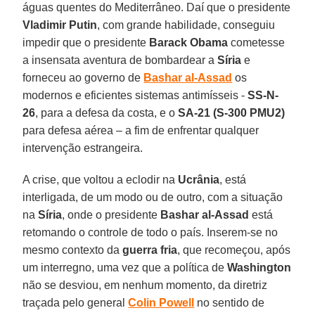
águas quentes do Mediterrâneo. Daí que o presidente
Vladimir
Putin
, com grande habilidade, conseguiu
impedir que o presidente
Barack Obama
cometesse
a insensata aventura de bombardear a
Síria
e
forneceu ao governo de
Bashar al-Assad
os
modernos e eficientes sistemas antimísseis -
SS-N-
26
, para a defesa da costa, e o
SA-21 (S-300 PMU2)
para defesa aérea – a fim de enfrentar qualquer
intervenção estrangeira.
A crise, que voltou a eclodir na
Ucrânia
, está
interligada, de um modo ou de outro, com a situação
na
Síria
, onde o presidente
Bashar al-Assad
está
retomando o controle de todo o país. Inserem-se no
mesmo contexto da
guerra fria
, que recomeçou, após
um interregno, uma vez que a política de
Washington
não se desviou, em nenhum momento, da diretriz
traçada pelo general
Colin Powell
no sentido de