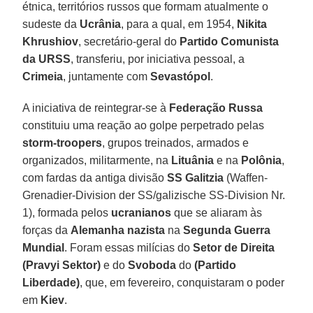
étnica, territórios russos que formam atualmente o
sudeste da
Ucrânia
, para a qual, em 1954,
Nikita
Khrushiov
, secretário-geral do
Partido Comunista
da URSS
, transferiu, por iniciativa pessoal, a
Crimeia
, juntamente com
Sevastópol
.
A iniciativa de reintegrar-se à
Federação Russa
constituiu uma reação ao golpe perpetrado pelas
storm-troopers
, grupos treinados, armados e
organizados, militarmente, na
Lituânia
e na
Polônia
,
com fardas da antiga divisão
SS Galitzia
(Waffen-
Grenadier-Division der SS/galizische SS-Division Nr.
1), formada pelos
ucranianos
que se aliaram às
forças da
Alemanha nazista
na
Segunda Guerra
Mundial
. Foram essas milícias do
Setor de Direita
(Pravyi Sektor)
e do
Svoboda
do
(Partido
Liberdade)
, que, em fevereiro, conquistaram o poder
em
Kiev
.