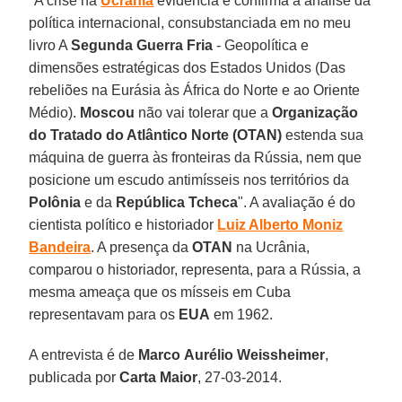
"A crise na
Ucrânia
evidencia e confirma a análise da
política internacional, consubstanciada em no meu
livro A
Segunda Guerra Fria
- Geopolítica e
dimensões estratégicas dos Estados Unidos (Das
rebeliões na Eurásia às África do Norte e ao Oriente
Médio).
Moscou
não vai tolerar que a
Organização
do Tratado do Atlântico Norte (OTAN)
estenda sua
máquina de guerra às fronteiras da Rússia, nem que
posicione um escudo antimísseis nos territórios da
Polônia
e da
República Tcheca
". A avaliação é do
cientista político e historiador
Luiz Alberto Moniz
Bandeira
. A presença da
OTAN
na Ucrânia,
comparou o historiador, representa, para a Rússia, a
mesma ameaça que os mísseis em Cuba
representavam para os
EUA
em 1962.
A entrevista é de
Marco
Aurélio
Weissheimer
,
publicada por
Carta
Maior
, 27-03-2014.