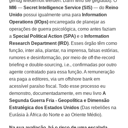
genug wiederholt werden. Dann wird sie geglaubt). O
MI6
—
Secret Intelligence Service (SIS)
— do
Reino
Unido
possui igualmente uma para
Information
Operations (I/Ops)
encarregada de planejar as
operações de guerra psicológica, como antes faziam
a
Special Political Action
(SPA)
e o
Information
Research Department (IRD)
. Esses órgão têm como
função, inter alia, plantar, na imprensa, falsas estórias,
rumores e desinformação, por meio de off-the-record
briefing e double-sourcing, i.e., confirmadas por outro
agente contratado para essa função. A remuneração
era paga a editores, via um offshore bank em
acessível paraíso fiscal. Todo esse processo eu
demonstro, documentadamente, em meu livro
A
Segunda Guerra Fria
-
Geopolítica e Dimensão
Estratégica dos Estados Unidos
(Das rebeliões na
Eurásia à África do Norte e ao Oriente Médio).
Na sua avaliação, há o risco de uma escalada