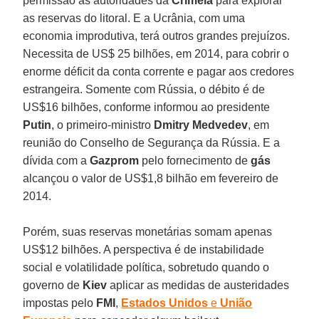
permissão às autoridades da
Crimeia
para explorar
as reservas do litoral. E a Ucrânia, com uma
economia improdutiva, terá outros grandes prejuízos.
Necessita de US$ 25 bilhões, em 2014, para cobrir o
enorme déficit da conta corrente e pagar aos credores
estrangeira. Somente com Rússia, o débito é de
US$16 bilhões, conforme informou ao presidente
Putin
, o primeiro-ministro
Dmitry
Medvedev
, em
reunião do Conselho de Segurança da Rússia. E a
dívida com a
Gazprom
pelo fornecimento de
gás
alcançou o valor de US$1,8 bilhão em fevereiro de
2014.
Porém, suas reservas monetárias somam apenas
US$12 bilhões. A perspectiva é de instabilidade
social e volatilidade política, sobretudo quando o
governo de
Kiev
aplicar as medidas de austeridades
impostas pelo
FMI
,
Estados Unidos
e
União