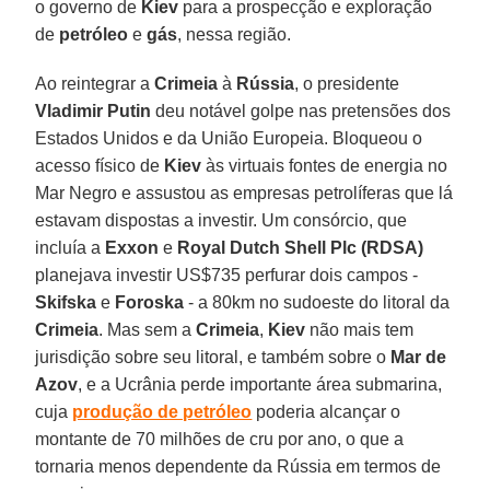
o governo de
Kiev
para a prospecção e exploração
de
petróleo
e
gás
, nessa região.
Ao reintegrar a
Crimeia
à
Rússia
, o presidente
Vladimir Putin
deu notável golpe nas pretensões dos
Estados Unidos e da União Europeia. Bloqueou o
acesso físico de
Kiev
às virtuais fontes de energia no
Mar Negro e assustou as empresas petrolíferas que lá
estavam dispostas a investir. Um consórcio, que
incluía a
Exxon
e
Royal Dutch Shell Plc
(RDSA)
planejava investir US$735 perfurar dois campos -
Skifska
e
Foroska
- a 80km no sudoeste do litoral da
Crimeia
. Mas sem a
Crimeia
,
Kiev
não mais tem
jurisdição sobre seu litoral, e também sobre o
Mar de
Azov
, e a Ucrânia perde importante área submarina,
cuja
produção de petróleo
poderia alcançar o
montante de 70 milhões de cru por ano, o que a
tornaria menos dependente da Rússia em termos de