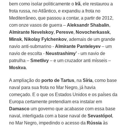
bem como isolar politicamente o
Irã
, ele restaurou a
frota russa, no Atlântico, e expandiu a frota no
Mediterrâneo, que passou a contar, a partir de 2012,
com onze vasos de guerra –
Aleksandr Shabalin
,
Almirante
Nevelskoy
,
Peresve
,
Novocherkassk
,
Minsk
,
Nikolay
Fylchenkov
, ademais de um grande
navio anti-submarino -
Almirante
Panteleyev
– um
navio de escolta -
Neustrashimy’
- um navio de
patrulha –
Smetlivy
– e um cruzador anti mísseis –
Moskva
.
A ampliação do
porto de Tartus
, na
Síria
, como base
naval para sua frota no Mar Negro, já havia
começado. E o que os Estados Unidos e os países da
Europa certamente pretendiam era instalar em
Damasco
um governo que acabasse com essa base
naval, interligada com a base naval de
Sevastópol
,
no Mar Negro, impedindo o acesso da
Rússia
às