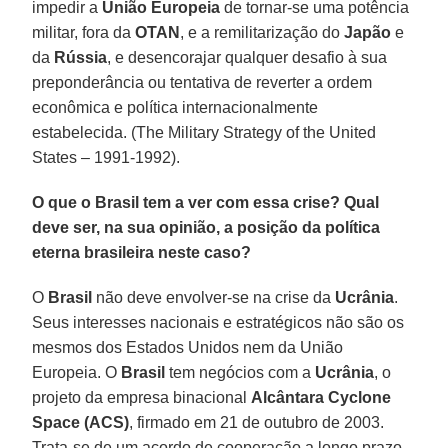
impedir a
União Europeia
de tornar-se uma potência
militar, fora da
OTAN
, e a remilitarização do
Japão
e
da
Rússia
, e desencorajar qualquer desafio à sua
preponderância ou tentativa de reverter a ordem
econômica e política internacionalmente
estabelecida. (The Military Strategy of the United
States – 1991-1992).
O que o Brasil tem a ver com essa crise? Qual
deve ser, na sua opinião, a posição da política
eterna brasileira neste caso?
O
Brasil
não deve envolver-se na crise da
Ucrânia
.
Seus interesses nacionais e estratégicos não são os
mesmos dos Estados Unidos nem da União
Europeia. O
Brasil
tem negócios com a
Ucrânia
, o
projeto da empresa binacional
Alcântara Cyclone
Space (ACS)
, firmado em 21 de outubro de 2003.
Trata-se de um acordo de cooperação a longo prazo