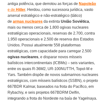
antiga potência, que derrotou as forças de
Napoleão
e de
Hitler
. Herdou, como sucessora jurídica, vasto
arsenal estratégico e não-estratégico (tático)
de
armas nucleares
da extinta
União Soviética
,
mais ou menos cerca de 1.800 ogivas nucleares
estratégicas operacionais, reservas de 2.700, contra
1.950 operacionais e 2.500 de reserva dos Estados
Unidos. Possui atualmente 558 plataformas
estratégicas, com capacidade para carregar 2.500
ogivas nucleares
, e disparar novos mísseis
balísticos intercontinentais (ICBMs) – seis variantes,
entre os quais R-36M2, UR-100NUTTH, Topol-M e
Yars. Também dispõe de novos submarinos nucleares
estratégicos, com mísseis balísticos (SSBN), o projeto
667BDR Kalmar, baseados na frota do Pacífico, em
Rybachiy, e seis projetos 667BDRM Delfin,
integrando a frota do Nordeste na baía de Yagelnaya.