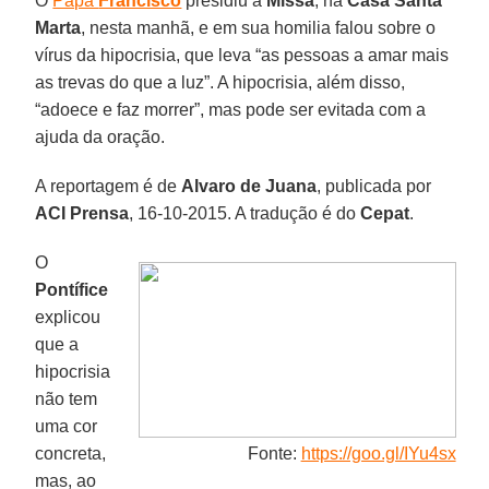
O
Papa
Francisco
presidiu a
Missa
, na
Casa Santa
Marta
, nesta manhã, e em sua homilia falou sobre o
vírus da hipocrisia, que leva “as pessoas a amar mais
as trevas do que a luz”. A hipocrisia, além disso,
“adoece e faz morrer”, mas pode ser evitada com a
ajuda da oração.
A reportagem é de
Alvaro de Juana
, publicada por
ACI Prensa
, 16-10-2015. A tradução é do
Cepat
.
O
Pontífice
explicou
que a
hipocrisia
não tem
uma cor
concreta,
Fonte:
https://goo.gl/IYu4sx
mas, ao