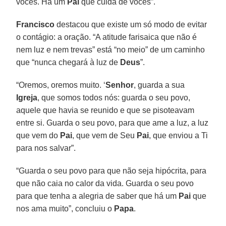
vocês. Há um
Pai
que cuida de vocês”.
Francisco
destacou que existe um só modo de evitar
o contágio: a oração. “A atitude farisaica que não é
nem luz e nem trevas” está “no meio” de um caminho
que “nunca chegará à luz de
Deus
”.
“Oremos, oremos muito. ‘
Senhor
, guarda a sua
Igreja
, que somos todos nós: guarda o seu povo,
aquele que havia se reunido e que se pisoteavam
entre si. Guarda o seu povo, para que ame a luz, a luz
que vem do
Pai
, que vem de Seu
Pai
, que enviou a Ti
para nos salvar”.
“Guarda o seu povo para que não seja hipócrita, para
que não caia no calor da vida. Guarda o seu povo
para que tenha a alegria de saber que há um
Pai
que
nos ama muito”, concluiu o
Papa
.