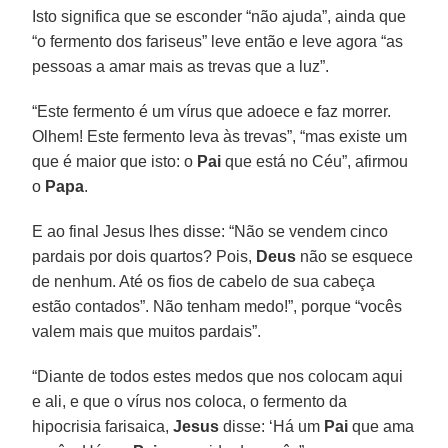
Isto significa que se esconder “não ajuda”, ainda que
“o fermento dos fariseus” leve então e leve agora “as
pessoas a amar mais as trevas que a luz”.
“Este fermento é um vírus que adoece e faz morrer.
Olhem! Este fermento leva às trevas”, “mas existe um
que é maior que isto: o
Pai
que está no Céu”, afirmou
o
Papa
.
E ao final Jesus lhes disse: “Não se vendem cinco
pardais por dois quartos? Pois,
Deus
não se esquece
de nenhum. Até os fios de cabelo de sua cabeça
estão contados”. Não tenham medo!”, porque “vocês
valem mais que muitos pardais”.
“Diante de todos estes medos que nos colocam aqui
e ali, e que o vírus nos coloca, o fermento da
hipocrisia farisaica,
Jesus
disse: ‘Há um
Pai
que ama