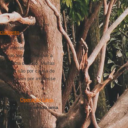
aram dessa coalizão em
nciamento
por parte de
a no Brasil, é muito
 em interesse mais
nismos legais para que a
mum acima de tudo. Muitas
nflitos são por causa do
e brigassem por interesse
al, com a
Operação Lava-
ão não continue sendo uma