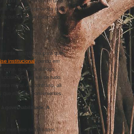
to importante. Permitem uma
gatar a ética. Esperamos que
esso doloroso que estamos
?
sente. Insistimos para que
ise institucional
, pondo em
crise, que haja diálogo,
 sociais? Delas sai de tudo.
ista moral. Ao contrário, ali
s que não são convenientes.
a governabilidade. A
e múltiplos significados.