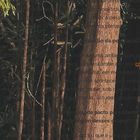
Creio que essas entidades têm dado um contribuição mui
nova maneira de pensar política, de fazer política, de res
possa surgir um novo modo de fazer política desse proc
vivendo. O povo já não aguenta mais tanta corrupção.
As mídias sociais ajudam na politização da população
Elas têm um alcance imenso, mas há uma ambiguidade pre
essa crise política e econômica não descambe em uma
cr
risco a ordem democrática. É importante, em momentos de 
respeito entre as instituições. E o que acontece nas redes
As redes sociais não são território imune, sob o ponto de v
também podem se expressar posturas, atitudes, proposta
Alguns grupos falam em um grande pacto para manter 
CNBB está pronta a integrar algum desses grupos?
Depende do que se entende por pacto, que é uma palavra d