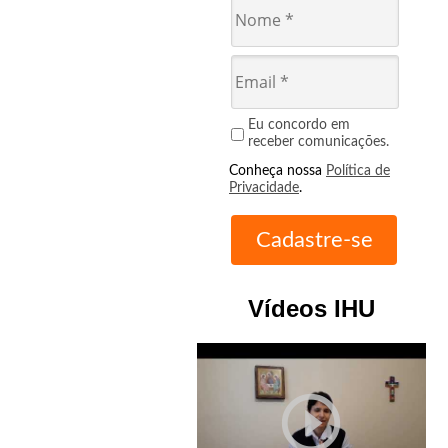
Eu concordo em
receber comunicações.
Conheça nossa
Política de
Privacidade
.
Vídeos IHU
play_circle_outline