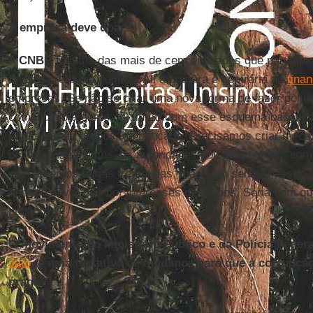
A empresa deve doar?
A
CNBB
foi uma das mais de cem entidades que particip
favor da reforma política. Ali a postura é contrária ao
fina
empresas. Se não se criar uma nova forma de fazer polític
complicado a gente continuar com esse esquema baseado
particular, de grupos, de bancada. Precisamos criar meca
política, os políticos, as autoridades coloquem o bem co
vezes vemos brigas tremendas, mas nem sempre esses co
bem do povo. São por interesses de grupos. Seria bom qu
público.
O movimento do Ministério Público e da Polícia Feder
Jato
, é uma tentativa de mudança para que a corrupç
praga?