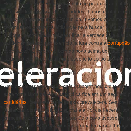
Hoje nós estamos em um momento de polarização política
diversidade muito grande de partidos. Temos contato com 
inclusive a presidente da República. Tivemos esse momento
continuamos dispostos a dialogar para buscar o melhor a
qualquer pacto jamais vai sacrificar a verdade ou a justiç
vai deixar de lado, por exemplo, a luta contra a
corrupção
esse pacto? É colocar o bem do povo acima de qualquer in
partidário etc. Preocupa muito esse jeito corporativista de 
Está cada vez mais arraigado?
Sim, e com isso fica muito difícil superar aquilo que está 
esse tomá lá dá cá. A coisa pública fica em um segundo p
partidários
, pessoais ou de grupos prevalecem. Sempre h
vigilância, com a Justiça Eleitoral e a Polícia Federal, po
primeiro juiz deveria ser o eleitor. Se o povo tivesse um
na época da eleição, daria menos trabalho para a Justiça E