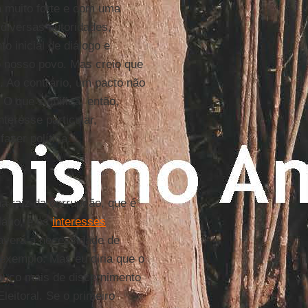
 muito forte e com uma
diversas autoridades,
 inicial de diálogo e
o nosso povo. Mas creio que
a. Ao contrário, um pacto não
. O que significa, então,
teresse particular,
fazer política.
na raiz da corrupção, que é
lano, e os
interesses
averá a necessidade de
r exemplo. Mas eu diria que o
 pouco mais de discernimento
leitoral. Se o primeiro