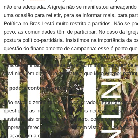
não era adequada. A igreja não se manifestou ameaçando
uma ocasião para refletir, para se informar mais, para part
Política no Brasil está muito restrita a partidos. Não se p
povo, as comunidades têm de participar. No caso da Igrej
postura político-partidária. Insistimos na importância da p
questão do financiamento de campanha: esse é ponto que
considerado. Converse com as pessoas  não precisa ser u
uma determinada empresa ofereceu milhões para um dete
ouvi ninguém dizer que acreditava que isso era por patrio
O poder econômico interfere?
Não estou dizendo que está tudo errado. Estou dizendo qu
questionar as intenções. Com tantas necessidades no paí
assistenciais precisando de dinheiro, como é que alguém
empresa oferece tanto? A gente tem visto que, no fundo, 
relação com a corrupção.