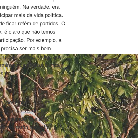
 ninguém. Na verdade, era
icipar mais da vida política.
ode ficar refém de partidos. O
a, é claro que não temos
articipação. Por exemplo, a
 precisa ser mais bem
m especialista  e diga que
rminado candidato. Nunca
tismo.
e, no mínimo, é de se
s, com tantas obras
 vai entender que uma
essa questão tem, sim,