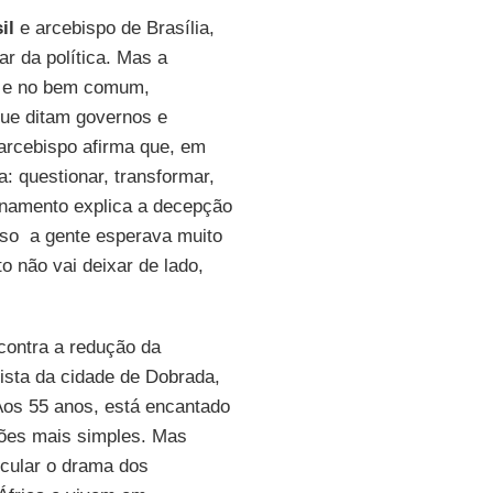
il
e arcebispo de Brasília,
ar da política. Mas a
ca e no bem comum,
que ditam governos e
 arcebispo afirma que, em
a: questionar, transformar,
namento explica a decepção
o  a gente esperava muito
to não vai deixar de lado,
contra a redução da
ista da cidade de Dobrada,
 Aos 55 anos, está encantado
giões mais simples. Mas
icular o drama dos