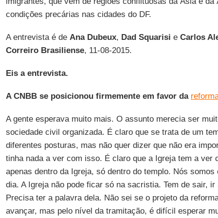
imigrantes, que vêm de regiões conflituosas da Ásia e da
condições precárias nas cidades do DF.
A entrevista é de
Ana Dubeux
,
Dad Squarisi
e
Carlos Al
Correiro Brasiliense
, 11-08-2015.
Eis a entrevista.
A CNBB se posicionou firmemente em favor da
reforma
A gente esperava muito mais. O assunto merecia ser muit
sociedade civil organizada. É claro que se trata de um t
diferentes posturas, mas não quer dizer que não era impor
tinha nada a ver com isso. É claro que a Igreja tem a ver
apenas dentro da Igreja, só dentro do templo. Nós somos c
dia. A Igreja não pode ficar só na sacristia. Tem de sair, 
Precisa ter a palavra dela. Não sei se o projeto da reform
avançar, mas pelo nível da tramitação, é difícil esperar 