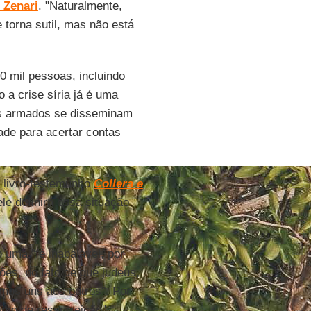
 Zenari
. "Naturalmente,
torna sutil, mas não está
 mil pessoas, incluindo
a crise síria já é uma
os armados se disseminam
de para acertar contas
o livro-testemunho
Collera e
le definira essa situação
 uma "fé inabalável, por
ões, no fato de que judeus,
os uns aos outros". Por
imo de ressurreição".