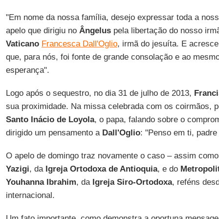
"Em nome da nossa família, desejo expressar toda a noss
apelo que dirigiu no
Ângelus
pela libertação do nosso ir
Vaticano
Francesca Dall'Oglio
, irmã do jesuíta. E acresce
que, para nós, foi fonte de grande consolação e ao mes
esperança".
Logo após o sequestro, no dia 31 de julho de 2013,
Franc
sua proximidade. Na missa celebrada com os coirmãos, po
Santo Inácio de Loyola
, o papa, falando sobre o comprom
dirigido um pensamento a
Dall'Oglio
: "Penso em ti, padr
O apelo de domingo traz novamente o caso – assim como
Yazigi
, da
Igreja Ortodoxa de Antioquia
, e do
Metropoli
Youhanna Ibrahim
, da
Igreja Siro-Ortodoxa
, reféns des
internacional.
Um fato importante, como demonstra a oportuna mensagem