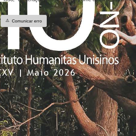
⚠️
Comunicar erro