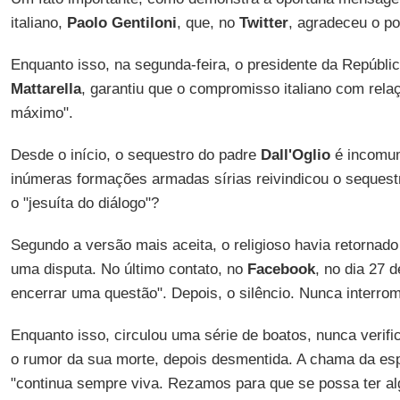
italiano,
Paolo Gentiloni
, que, no
Twitter
, agradeceu o pon
Enquanto isso, na segunda-feira, o presidente da Repúblic
Mattarella
, garantiu que o compromisso italiano com rela
máximo".
Desde o início, o sequestro do padre
Dall'Oglio
é incomum
inúmeras formações armadas sírias reivindicou o sequest
o "jesuíta do diálogo"?
Segundo a versão mais aceita, o religioso havia retornado
uma disputa. No último contato, no
Facebook
, no dia 27 d
encerrar uma questão". Depois, o silêncio. Nunca interrom
Enquanto isso, circulou uma série de boatos, nunca verifi
o rumor da sua morte, depois desmentida. A chama da esp
"continua sempre viva. Rezamos para que se possa ter alg