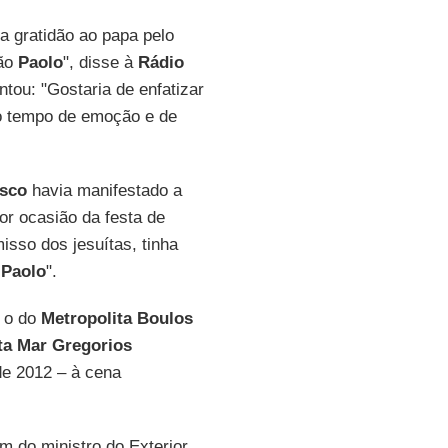
a gratidão ao papa pelo
mão
Paolo
", disse à
Rádio
ntou: "Gostaria de enfatizar
mo tempo de emoção e de
isco
havia manifestado a
r ocasião da festa de
isso dos jesuítas, tinha
e
Paolo
".
 o do
Metropolita Boulos
ta Mar Gregorios
de 2012 – à cena
 do ministro do Exterior