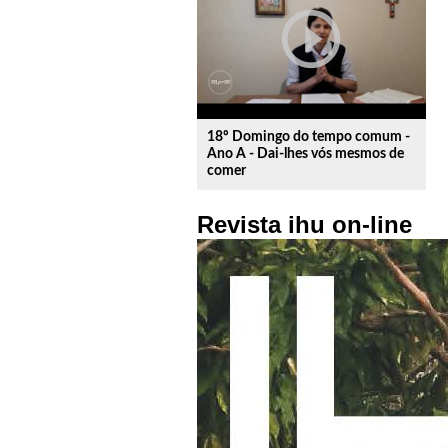
play_circle_outline
18º Domingo do tempo comum -
Ano A - Dai-lhes vós mesmos de
comer
Revista ihu on-line