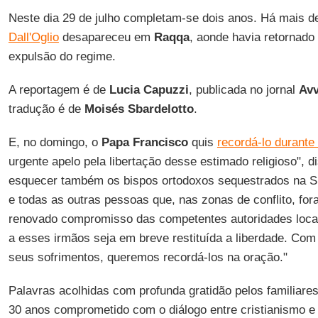
Neste dia 29 de julho completam-se dois anos. Há mais de
Dall'Oglio
desapareceu em
Raqqa
, aonde havia retornado
expulsão do regime.
A reportagem é de
Lucia Capuzzi
, publicada no jornal
Avv
tradução é de
Moisés Sbardelotto
.
E, no domingo, o
Papa Francisco
quis
recordá-lo durante
urgente apelo pela libertação desse estimado religioso", d
esquecer também os bispos ortodoxos sequestrados na Sí
e todas as outras pessoas que, nas zonas de conflito, fo
renovado compromisso das competentes autoridades locais
a esses irmãos seja em breve restituída a liberdade. Com 
seus sofrimentos, queremos recordá-los na oração."
Palavras acolhidas com profunda gratidão pelos familiares
30 anos comprometido com o diálogo entre cristianismo 