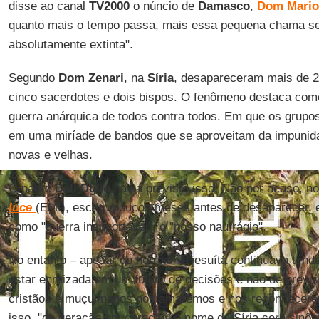
disse ao canal
TV2000
o núncio de
Damasco
,
Dom Mario
quanto mais o tempo passa, mais essa pequena chama se 
absolutamente extinta".
Segundo
Dom Zenari
, na
Síria
, desapareceram mais de 20
cinco sacerdotes e dois bispos. O fenômeno destaca como 
guerra anárquica de todos contra todos. Em que os grup
em uma miríade de bandos que se aproveitam da impunida
novas e velhas.
O padre
Dall'Oglio
havia previsto isso. Não por acaso, n
luce
(EMI), escrito poucos meses antes de desaparecer, e
como "guerra insuportável", o "nosso naufrágio".
No entanto – apesar do horror – o jesuíta continuava tendo
estar enraizada em um futuro de decisões e não de previs
cristãos e muçulmanos nos amaremos e nos reconhecerem
isso, "de geração em geração, o nome da Síria será sinôn