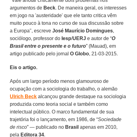
"Vale anotar criticamente dois problemas nos
argumentos de
Beck
. De maneira geral, os interesses
em jogo na 'austeridade' que ele tanto critica vêm
muito pouco à tona no curso de sua discussão sobre
a Europa", escreve
José Maurício Domingues
,
sociólogo, professor do
Iesp
/
UERJ
e autor de “
O
Brasil entre o presente e o futuro
” (Mauad), em
artigo publicado pelo jornal
O Globo
, 21-03-2015.
Eis o artigo.
Após um largo período menos glamouroso de
ocupação com a sociologia do trabalho, o alemão
Ulrich Beck
alcançou grande destaque na sociologia
produzida como teoria social e também como
intelectual público. O marco fundamental de sua
trajetória foi o lançamento, em 1986, de “
Sociedade
de risco
” — publicado no
Brasil
apenas em 2010,
pela
Editora 34
.