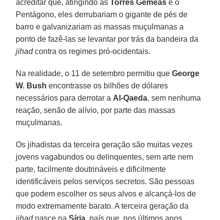
acreditar que, atingindo as
Torres Gêmeas
e o
Pentágono, eles derrubariam o gigante de pés de
barro e galvanizariam as massas muçulmanas a
ponto de fazê-las se levantar por trás da bandeira da
jihad
contra os regimes pró-ocidentais.
Na realidade, o 11 de setembro permitiu que
George
W. Bush
encontrasse os bilhões de dólares
necessários para derrotar a
Al-Qaeda
, sem nenhuma
reação, senão de alívio, por parte das massas
muçulmanas.
Os jihadistas da terceira geração são muitas vezes
jovens vagabundos ou delinquentes, sem arte nem
parte, facilmente doutrináveis e dificilmente
identificáveis pelos serviços secretos. São pessoas
que podem escolher os seus alvos e alcançá-los de
modo extremamente barato. A terceira geração da
jihad
nasce na
Síria
, país que, nos últimos anos,