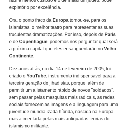
fácil e menos custoso é o de matar um judeu, bode
expiatório por excelência.
Ora, o ponto fraco da
Europa
tornou-se, para os
islamistas, o melhor teatro para representar as suas
truculentas dramatizações. Por isso, depois de
Paris
e de
Copenhague
, podemos nos perguntar qual será
a próxima capital que eles ensanguentarão no
Velho
Continente
.
Dez anos atrás, no dia 14 de fevereiro de 2005, foi
criado o
YouTube
, instrumento indispensável para a
terceira geração de jihadistas, porque, além de
permitir um alistamento rápido de novos "soldados",
sem passar pelas mesquitas mais radicais, as redes
sociais fornecem as imagens e a linguagem para uma
juventude mundializada híbrida, nascida na Europa,
mas alimentada pelas mais antiquadas teorias do
islamismo militante.