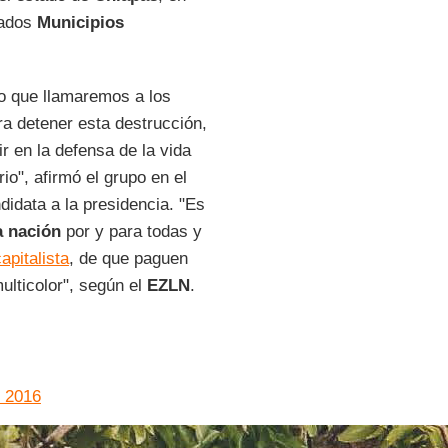
mados
Municipios
no que llamaremos a los
ra detener esta destrucción,
r en la defensa de la vida
io", afirmó el grupo en el
didata a la presidencia. "Es
a nación
por y para todas y
capitalista
, de que paguen
ulticolor", según el
EZLN
.
e 2016