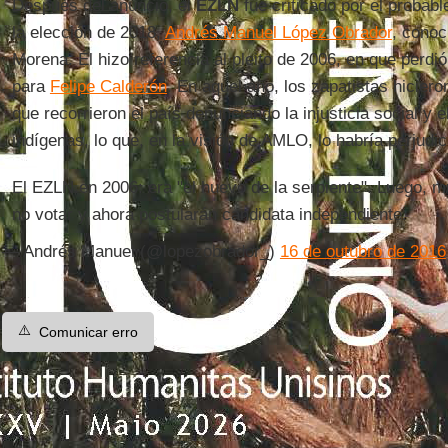
Después del anuncio, el
EZLN
fue criticado por el probabl
la elección de 2018,
Andrés Manuel López Obrador
, conoc
Morena. Él hizo referencia al pleito de 2006, en que perdi
para
Felipe Calderón
. En aquel año, los zapatistas hiciero
que recorrieron el país denunciando la injusticia social y 
indígenas, lo que, en la visión de AMLO, lo habría perjudic
El EZLN en 2006: era "el huevo de la serpiente". Luego, m
no votar y ahora postularán candidata independiente.
— Andrés Manuel (@lopezobrador_)
16 de outubro de 2016
⚠️
Comunicar erro