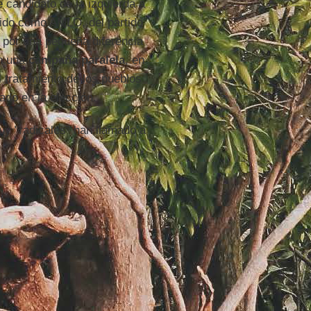
e candidato de la izquierda a
ido como AMLO, del partido
ó por una pequeña diferencia
n una
campaña paralela
, en
el tratamiento de los pueblos
ado en la elección.
uy "radicales" han llamado a