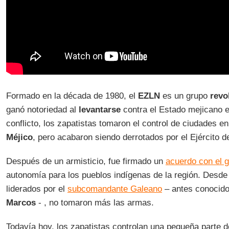
Formado en la década de 1980, el
EZLN
es un grupo
revo
ganó notoriedad al
levantarse
contra el Estado mejicano e
conflicto, los zapatistas tomaron el control de ciudades e
Méjico
, pero acabaron siendo derrotados por el Ejército de
Después de un armisticio, fue firmado un
acuerdo con el 
autonomía para los pueblos indígenas de la región. Desde 
liderados por el
subcomandante Galeano
– antes conocid
Marcos
- , no tomaron más las armas.
Todavía hoy, los zapatistas controlan una pequeña parte 