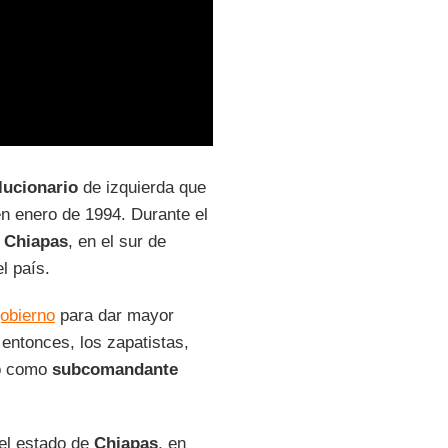
lucionario
de izquierda que
n enero de 1994. Durante el
n
Chiapas
, en el sur de
l país.
gobierno
para dar mayor
entonces, los zapatistas,
o como
subcomandante
del estado de
Chiapas
, en