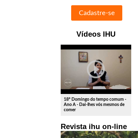
Vídeos IHU
play_circle_outline
18º Domingo do tempo comum -
Ano A - Dai-lhes vós mesmos de
comer
Revista ihu on-line