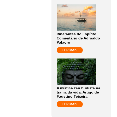
Itinerantes do Espírito.
Comentário de Adroaldo
Palaoro
LER MAIS
A mística zen budista na
trama da vida. Artigo de
Faustino Teixeira
LER MAIS