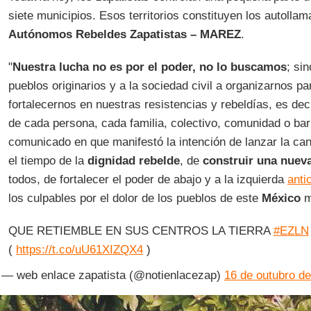
siete municipios. Esos territorios constituyen los autolla
Autónomos Rebeldes Zapatistas – MAREZ
.
"
Nuestra lucha no es por el poder, no lo buscamos
; si
pueblos originarios y a la sociedad civil a organizarnos pa
fortalecernos en nuestras resistencias y rebeldías, es deci
de cada persona, cada familia, colectivo, comunidad o barr
comunicado en que manifestó la intención de lanzar la can
el tiempo de la
dignidad rebelde
, de
construir una nuev
todos, de fortalecer el poder de abajo y a la izquierda
anti
los culpables por el dolor de los pueblos de este
México
m
QUE RETIEMBLE EN SUS CENTROS LA TIERRA
#EZLN
(
https://t.co/uU61XIZQX4
)
— web enlace zapatista (@notienlacezap)
16 de outubro d