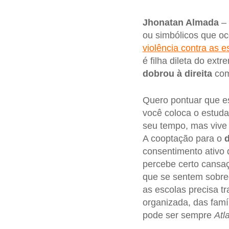
Jhonatan Almada
– 
ou simbólicos que oc
violência contra as e
é filha dileta do ext
dobrou à direita
com
Quero pontuar que e
você coloca o estuda
seu tempo, mas vive co
A cooptação para o
d
consentimento ativo 
percebe certo cansaç
que se sentem sobre
as escolas precisa t
organizada, das famí
pode ser sempre
Atl