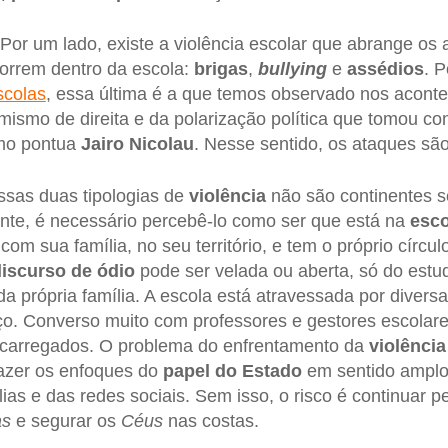
Por um lado, existe a violência escolar que abrange os a
orrem dentro da escola:
brigas
,
bullying
e
assédios
. P
scolas
, essa última é a que temos observado nos acont
remismo de direita e da polarização política que tomou co
o pontua
Jairo Nicolau
. Nesse sentido, os ataques sã
ssas duas tipologias de
violência
não são continentes 
nte, é necessário percebê-lo como ser que está na
esco
m sua família, no seu território, e tem o próprio círculo s
iscurso de ódio
pode ser velada ou aberta, só do estud
da própria família. A escola está atravessada por divers
o. Converso muito com professores e gestores escolare
carregados. O problema do enfrentamento da
violência
razer os enfoques do
papel do Estado
em sentido amplo,
lias e das redes sociais. Sem isso, o risco é continuar 
as
e segurar os
Céus
nas costas.