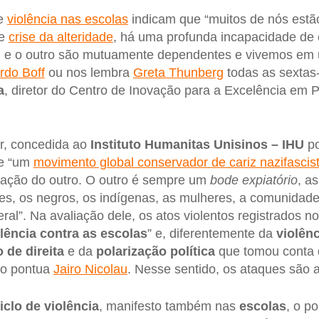
de
violência nas escolas
indicam que “muitos de nós estão
de
crise da alteridade
, há uma profunda incapacidade de
u e o outro são mutuamente dependentes e vivemos e
rdo Boff
ou nos lembra
Greta Thunberg
todas as sextas-f
a
, diretor do Centro de Inovação para a Excelência em P
ir, concedida ao
Instituto Humanitas Unisinos – IHU
po
de “um
movimento global conservador de cariz nazifascis
nação do outro. O outro é sempre um
bode expiatório
, a
res, os negros, os indígenas, as mulheres, a comunida
al”. Na avaliação dele, os atos violentos registrados n
lência contra as escolas
” e, diferentemente da
violênc
 de direita
e da
polarização política
que tomou conta d
mo pontua
Jairo Nicolau
. Nesse sentido, os ataques são 
iclo de violência
, manifesto também nas
escolas
, o po