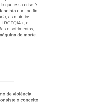
do que essa crise é
fascista
que, ao fim
rio
, as maiorias
e
LBGTQIA+
, a
ões e sofrimentos,
máquina de morte
.
mo de violência
consiste o conceito