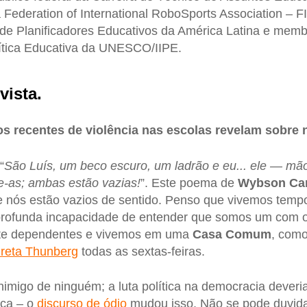
Federation of International RoboSports Association – FI
de Planificadores Educativos da América Latina e mem
lítica Educativa da UNESCO/IIPE.
vista.
os recentes de violência nas escolas revelam sobre
“
São Luís, um beco escuro, um ladrão e eu... ele — mão
e-as; ambas estão vazias!
”. Este poema de
Wybson Ca
e nós estão vazios de sentido. Penso que vivemos tem
profunda incapacidade de entender que somos um com o 
te dependentes e vivemos em uma
Casa Comum
, com
reta Thunberg
todas as sextas-feiras.
nimigo de ninguém; a luta política na democracia deveri
rça – o
discurso de ódio
mudou isso. Não se pode duvid