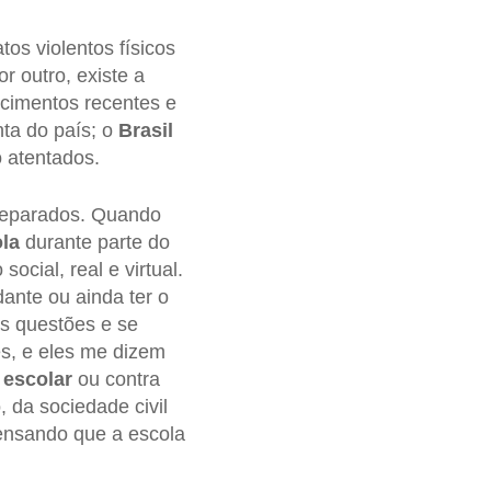
tos violentos físicos
or outro, existe a
ecimentos recentes e
nta do país; o
Brasil
o atentados.
separados. Quando
la
durante parte do
ocial, real e virtual.
ante ou ainda ter o
as questões e se
s, e eles me dizem
 escolar
ou contra
 da sociedade civil
pensando que a escola