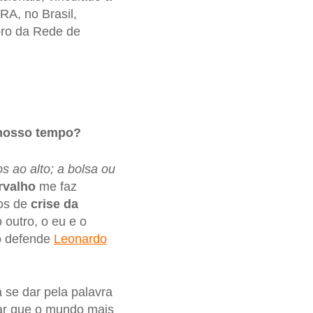
RA, no Brasil,
bro da Rede de
 nosso tempo?
s ao alto; a bolsa ou
rvalho
me faz
pos de
crise da
outro, o eu e o
o defende
Leonardo
a se dar pela palavra
ar que o mundo mais