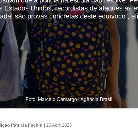
tram que a polícia na escola não resolve. Pel
Os Estados Unidos, recordistas de ataques às e
da, são provas concretas deste equívoco”, af
Foto: Marcelo Camargo | Agência Brasil
dição Patricia Fachin |
25 Abril 2023