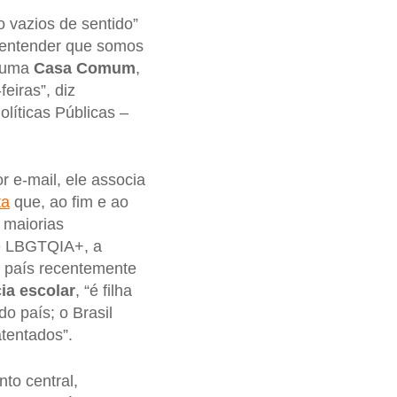
 vazios de sentido”
 entender que somos
m uma
Casa Comum
,
eiras”, diz
olíticas Públicas –
r e-mail, ele associa
ta
que, ao fim e ao
s maiorias
de LBGTQIA+, a
o país recentemente
ia escolar
, “é filha
o país; o Brasil
atentados”.
nto central,