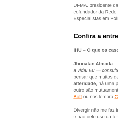
UFMA, presidente da 
cofundador da Rede 
Especialistas em Po
Confira a entre
IHU – O que os cas
Jhonatan Almada –
a vida! Eu — consult
pensar que muitos d
alteridade
, há uma 
outro são mutuamen
Boff
ou nos lembra
G
Divergir não me faz i
e não pelo uso da fo