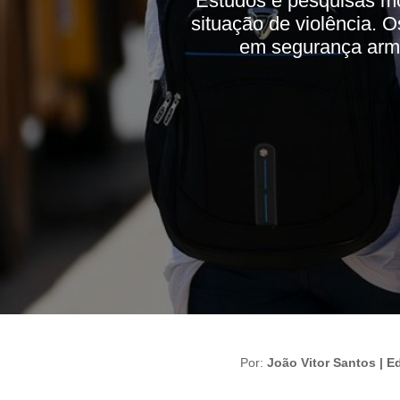
“Estudos e pesquisas mos
situação de violência. 
em segurança arma
Por:
João Vitor Santos | E