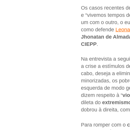
Os casos recentes 
e “vivemos tempos 
um com o outro, o e
como defende
Leona
Jhonatan de Almad
CIEPP
.
Na entrevista a segu
a crise a estímulos 
cabo, deseja a elimi
minorizadas, os pob
esquerda de modo ger
dizem respeito à “
vio
dileta do
extremismo
dobrou à direita, co
Para romper com o
c