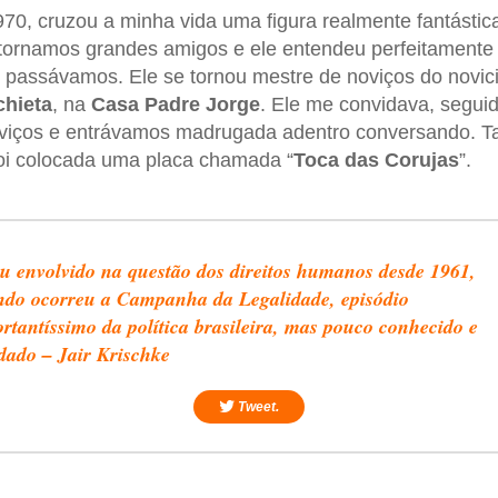
970, cruzou a minha vida uma figura realmente fantástica
 tornamos grandes amigos e ele entendeu perfeitamente
 passávamos. Ele se tornou mestre de noviços do novic
chieta
, na
Casa Padre Jorge
. Ele me convidava, segui
viços e entrávamos madrugada adentro conversando. T
oi colocada uma placa chamada “
Toca das Corujas
”.
u envolvido na questão dos direitos humanos desde 1961,
do ocorreu a Campanha da Legalidade, episódio
rtantíssimo da política brasileira, mas pouco conhecido e
dado – Jair Krischke
Tweet.