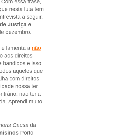
. Com essa frase,
que nesta luta tem
ntrevista a seguir,
de Justiça e
 de dezembro.
a e lamenta a
não
o aos direitos
e bandidos e isso
 todos aqueles que
lha com direitos
idade nossa ter
trário, não teria
da. Aprendi muito
noris Causa
da
nisinos
Porto