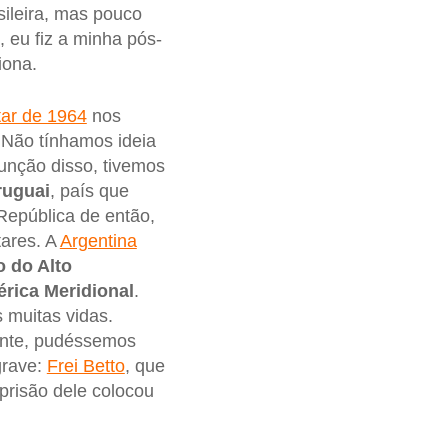
asileira, mas pouco
, eu fiz a minha pós-
iona.
tar de 1964
nos
 Não tínhamos ideia
unção disso, tivemos
ruguai
, país que
República de então,
itares. A
Argentina
o do Alto
rica Meridional
.
 muitas vidas.
uinte, pudéssemos
grave:
Frei Betto
, que
prisão dele colocou