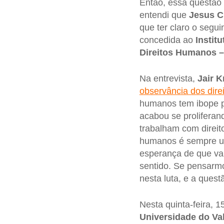
Então, essa questão 
entendi que
Jesus C
que ter claro o segui
concedida ao
Instit
Direitos Humanos 
Na entrevista,
Jair K
observância dos dire
humanos tem ibope po
acabou se proliferan
trabalham com direit
humanos é sempre u
esperança de que val
sentido. Se pensarm
nesta luta, e a quest
Nesta quinta-feira, 1
Universidade do Va