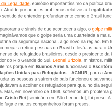
da Legalidade
, episódio importantíssimo da política br
. Atraído por aqueles problemas relativos à
Legalidade
o sentido de entender profundamente como o Brasil func
norama e sinais de que aconteceria algo, o
golpe mili
Imaginávamos que o golpe seria uma quartelada a mais.
trina da segurança nacional, algo novo na região. Em f
começar a retirar pessoas do
Brasil
e levá-las para o
U
enso de refugiados brasileiros, desde o presidente da 
dor do Rio Grande do Sul,
Leonel Brizola
, ministros, mil
ileiros porque em
Buenos Aires
funcionava o
Escritóri
Nações Unidas para Refugiados – ACNUR
, para a
Amé
judar as pessoas a saírem do país funcionou e salvamos
ajudavam a acolher os refugiados para que, no dia seg
eira. Mas, em novembro de 1969, sofremos um problema 
no
Cristo Rei
[seminário em São Leopoldo], foi preso. A 
 de fuga e muitos companheiros foram presos.