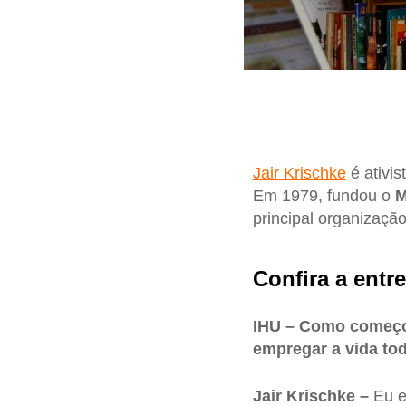
Jair Krischke
é ativi
Em 1979, fundou o
M
principal organizaçã
Confira a entre
IHU – Como começou
empregar a vida to
Jair Krischke –
Eu e