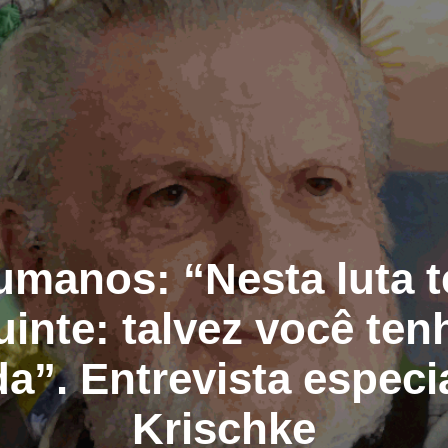
umanos: “Nesta luta 
uinte: talvez você ten
da”. Entrevista especi
Krischke