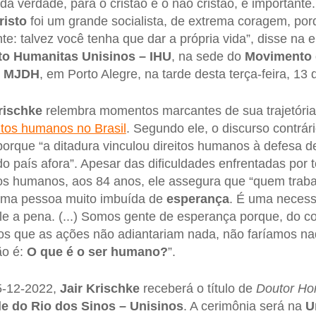
da verdade, para o cristão e o não cristão, é importante
risto
foi um grande socialista, de extrema coragem, por
nte: talvez você tenha que dar a própria vida”, disse na e
uto Humanitas Unisinos – IHU
, na sede do
Movimento 
– MJDH
, em Porto Alegre, na tarde desta terça-feira, 13
rischke
relembra momentos marcantes de sua trajetóri
itos humanos no Brasil
. Segundo ele, o discurso contrári
rque “a ditadura vinculou direitos humanos à defesa d
do país afora”. Apesar das dificuldades enfrentadas por
os humanos, aos 84 anos, ele assegura que “quem traba
ma pessoa muito imbuída de
esperança
. É uma necess
e a pena. (...) Somos gente de esperança porque, do con
os que as ações não adiantariam nada, não faríamos na
ão é:
O que é o ser humano?
”.
5-12-2022,
Jair Krischke
receberá o título de
Doutor Ho
le do Rio dos Sinos – Unisinos
. A cerimônia será na
U