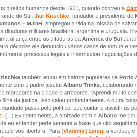
los direitos humanos desde 1961, quando ocorreu a
Cam
rande do Sul,
Jair
Krischke
, fundador e presidente do
 Humanos – MJDH
, empregou a vida na missão de salvar
s ditaduras militares brasileira, argentina e uruguaia. In
uma aliança entre as ditaduras da
América do Sul
duran
atro décadas ele denunciou vários casos de tortura e d
números processos legais e intermediou negociações de 
rischke
também atuou em bairros populares de
Porto 
mente com o padre jesuíta
Albano
Trinks
, colaborando 
de moradores na cidade e arredores. “Aprendi muito c
filha da justiça. Isso calou profundamente. A outra coi
aridade passa pelo político, que cuidar e assistir as p
s
. (...) Evidentemente, a amizade com o
Albano
me deu 
o de eu entender perfeitamente a frase que cito seguida
rdade vos libertará. Para
[Vladimir] Lenin
, a verdade é 