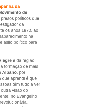
panha da
Movimento de
 presos políticos que
vestigador da
te os anos 1970, ao
esaparecimento na
asilo político para
Alegre
e da região
na formação de mais
om
Albano
, por
sa que aprendi é que
essoas têm tudo a ver
outra visão do
mente: no Evangelho
revolucionária.