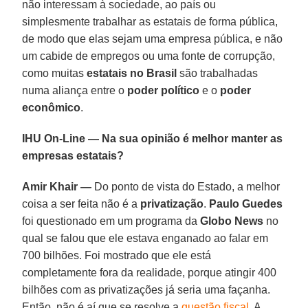
não interessam à sociedade, ao país ou
simplesmente trabalhar as estatais de forma pública,
de modo que elas sejam uma empresa pública, e não
um cabide de empregos ou uma fonte de corrupção,
como muitas
estatais no Brasil
são trabalhadas
numa aliança entre o
poder político
e o
poder
econômico
.
IHU On-Line — Na sua opinião é melhor manter as
empresas estatais?
Amir Khair —
Do ponto de vista do Estado, a melhor
coisa a ser feita não é a
privatização
.
Paulo Guedes
foi questionado em um programa da
Globo News
no
qual se falou que ele estava enganado ao falar em
700 bilhões. Foi mostrado que ele está
completamente fora da realidade, porque atingir 400
bilhões com as privatizações já seria uma façanha.
Então, não é aí que se resolve a
questão fiscal
. A