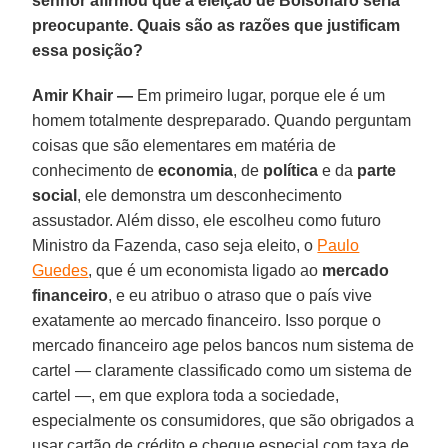
senhor afirmou que a eleição de Bolsonaro seria
preocupante. Quais são as razões que justificam
essa posição?
Amir Khair —
Em primeiro lugar, porque ele é um
homem totalmente despreparado. Quando perguntam
coisas que são elementares em matéria de
conhecimento de
economia
, de
política
e da
parte
social
, ele demonstra um desconhecimento
assustador. Além disso, ele escolheu como futuro
Ministro da Fazenda, caso seja eleito, o
Paulo
Guedes
, que é um economista ligado ao
mercado
financeiro
, e eu atribuo o atraso que o país vive
exatamente ao mercado financeiro. Isso porque o
mercado financeiro age pelos bancos num sistema de
cartel — claramente classificado como um sistema de
cartel —, em que explora toda a sociedade,
especialmente os consumidores, que são obrigados a
usar cartão de crédito e cheque especial com taxa de