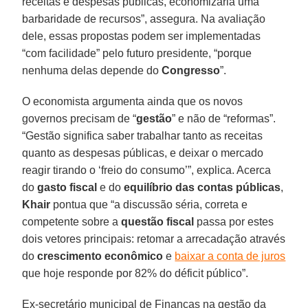
receitas e despesas públicas, economizaria uma
barbaridade de recursos”, assegura. Na avaliação
dele, essas propostas podem ser implementadas
“com facilidade” pelo futuro presidente, “porque
nenhuma delas depende do
Congresso
”.
O economista argumenta ainda que os novos
governos precisam de “
gestão
” e não de “reformas”.
“Gestão significa saber trabalhar tanto as receitas
quanto as despesas públicas, e deixar o mercado
reagir tirando o ‘freio do consumo’”, explica. Acerca
do
gasto fiscal
e do
equilíbrio das contas públicas
,
Khair
pontua que “a discussão séria, correta e
competente sobre a
questão fiscal
passa por estes
dois vetores principais: retomar a arrecadação através
do
crescimento econômico
e
baixar a conta de juros
que hoje responde por 82% do déficit público”.
Ex-secretário municipal de Finanças na gestão da