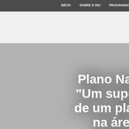
INÍCIO
SOBRE O IHU
PROGRAMA
Plano Na
"Um sup
de um pl
na ár