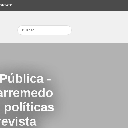
ONTATO
search
Pública -
arremedo
políticas
evista