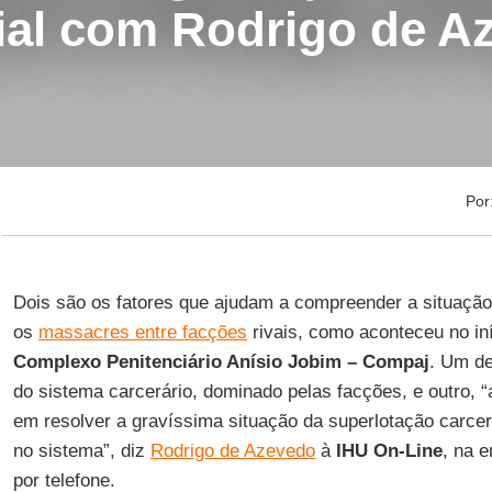
ial com Rodrigo de A
Por
Dois são os fatores que ajudam a compreender a situação 
os
massacres entre facções
rivais, como aconteceu no iní
Complexo Penitenciário Anísio Jobim – Compaj
. Um de
do sistema carcerário, dominado pelas facções, e outro, 
em resolver a gravíssima situação da superlotação carcerá
no sistema”, diz
Rodrigo de Azevedo
à
IHU On-Line
, na e
por telefone.