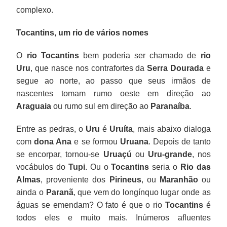
complexo.
Tocantins, um rio de vários nomes
O
rio Tocantins
bem poderia ser chamado de
rio
Uru
, que nasce nos contrafortes da
Serra Dourada
e
segue ao norte, ao passo que seus irmãos de
nascentes tomam rumo oeste em direção ao
Araguaia
ou rumo sul em direção ao
Paranaíba
.
Entre as pedras, o
Uru
é
Uruíta
, mais abaixo dialoga
com
dona Ana
e se formou
Uruana
. Depois de tanto
se encorpar, tornou-se
Uruaçú
ou
Uru-grande
, nos
vocábulos do
Tupi
. Ou o
Tocantins
seria o
Rio das
Almas
, proveniente dos
Pirineus
, ou
Maranhão
ou
ainda o
Paranã
, que vem do longínquo lugar onde as
águas se emendam? O fato é que o rio
Tocantins
é
todos eles e muito mais. Inúmeros afluentes