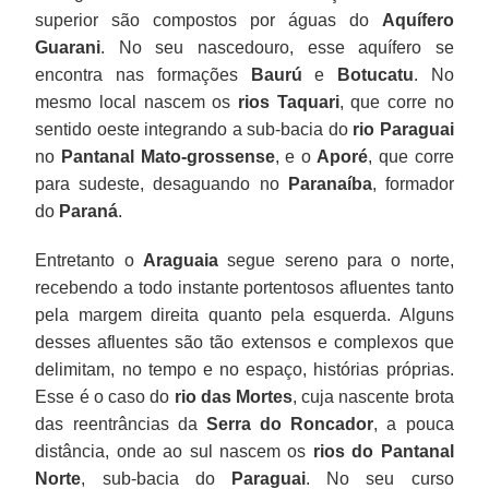
superior são compostos por águas do
Aquífero
Guarani
. No seu nascedouro, esse aquífero se
encontra nas formações
Baurú
e
Botucatu
. No
mesmo local nascem os
rios Taquari
, que corre no
sentido oeste integrando a sub-bacia do
rio Paraguai
no
Pantanal Mato-grossense
, e o
Aporé
, que corre
para sudeste, desaguando no
Paranaíba
, formador
do
Paraná
.
Entretanto o
Araguaia
segue sereno para o norte,
recebendo a todo instante portentosos afluentes tanto
pela margem direita quanto pela esquerda. Alguns
desses afluentes são tão extensos e complexos que
delimitam, no tempo e no espaço, histórias próprias.
Esse é o caso do
rio das Mortes
, cuja nascente brota
das reentrâncias da
Serra do Roncador
, a pouca
distância, onde ao sul nascem os
rios do Pantanal
Norte
, sub-bacia do
Paraguai
. No seu curso