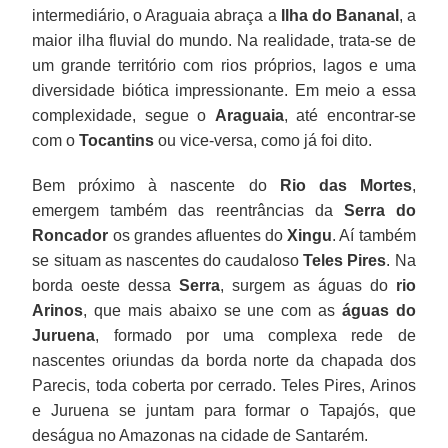
intermediário, o Araguaia abraça a
Ilha do Bananal
, a
maior ilha fluvial do mundo. Na realidade, trata-se de
um grande território com rios próprios, lagos e uma
diversidade biótica impressionante. Em meio a essa
complexidade, segue o
Araguaia
, até encontrar-se
com o
Tocantins
ou vice-versa, como já foi dito.
Bem próximo à nascente do
Rio das Mortes
,
emergem também das reentrâncias da
Serra do
Roncador
os grandes afluentes do
Xingu
. Aí também
se situam as nascentes do caudaloso
Teles Pires
. Na
borda oeste dessa
Serra
, surgem as águas do
rio
Arinos
, que mais abaixo se une com as
águas do
Juruena
, formado por uma complexa rede de
nascentes oriundas da borda norte da chapada dos
Parecis, toda coberta por cerrado. Teles Pires, Arinos
e Juruena se juntam para formar o Tapajós, que
deságua no Amazonas na cidade de Santarém.