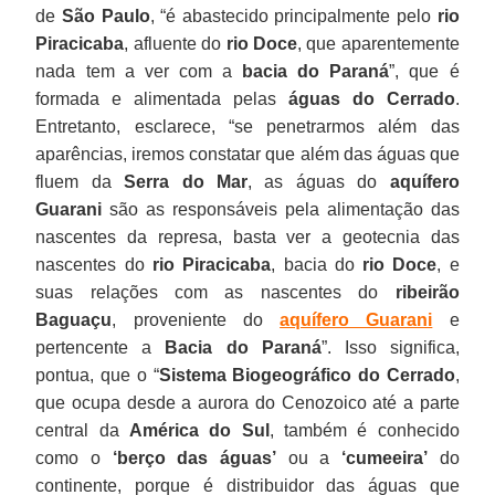
de
São Paulo
, “é abastecido principalmente pelo
rio
Piracicaba
, afluente do
rio Doce
, que aparentemente
nada tem a ver com a
bacia do Paraná
”, que é
formada e alimentada pelas
águas do Cerrado
.
Entretanto, esclarece, “se penetrarmos além das
aparências, iremos constatar que além das águas que
fluem da
Serra do Mar
, as águas do
aquífero
Guarani
são as responsáveis pela alimentação das
nascentes da represa, basta ver a geotecnia das
nascentes do
rio Piracicaba
, bacia do
rio Doce
, e
suas relações com as nascentes do
ribeirão
Baguaçu
, proveniente do
aquífero Guarani
e
pertencente a
Bacia do Paraná
”. Isso significa,
pontua, que o “
Sistema Biogeográfico do Cerrado
,
que ocupa desde a aurora do Cenozoico até a parte
central da
América do Sul
, também é conhecido
como o
‘berço das águas’
ou a
‘cumeeira’
do
continente, porque é distribuidor das águas que