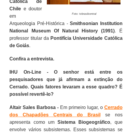
Católica de
Chile
e doutor
Foto: tvbrasilcentral
em
Arqueologia Pré-Histórica -
Smithsonian Institution
National Museum Of Natural History (1991)
. É
professor titular da
Pontifícia Universidade Católica
de Goiás
.
Confira a entrevista.
IHU On-Line - O senhor está entre os
pesquisadores que já afirmam a extinção do
Cerrado. Quais fatores levaram a esse quadro? É
possível revertê-lo?
Altair Sales Barbosa -
Em primeiro lugar, o
Cerrado
dos Chapadões Centrais do Brasil
se nos
apresenta como um
Sistema Biogeográfico
, que
envolve vários subsistemas. Esses subsistemas se