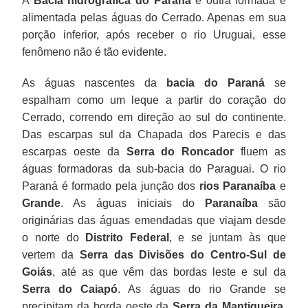
A
Bacia hidrográfica do Paraná
é outra formada e
alimentada pelas águas do Cerrado. Apenas em sua
porção inferior, após receber o rio Uruguai, esse
fenômeno não é tão evidente.
As águas nascentes da
bacia do Paraná
se
espalham como um leque a partir do coração do
Cerrado, correndo em direção ao sul do continente.
Das escarpas sul da Chapada dos Parecis e das
escarpas oeste da
Serra do Roncador
fluem as
águas formadoras da sub-bacia do Paraguai. O rio
Paraná é formado pela junção dos
rios Paranaíba
e
Grande
. As águas iniciais do
Paranaíba
são
originárias das águas emendadas que viajam desde
o norte do
Distrito Federal
, e se juntam às que
vertem da
Serra das Divisões do Centro-Sul de
Goiás
, até as que vêm das bordas leste e sul da
Serra do Caiapó
. As águas do rio Grande se
precipitam da borda oeste da
Serra da Mantiqueira
,