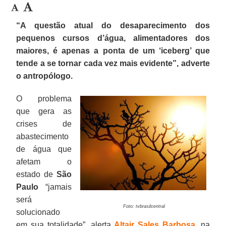
“A questão atual do desaparecimento dos
pequenos cursos d’água, alimentadores dos
maiores, é apenas a ponta de um ‘iceberg’ que
tende a se tornar cada vez mais evidente”, adverte
o antropólogo.
O problema
que gera as
crises de
abastecimento
de água que
afetam o
estado de
São
Paulo
“jamais
será
Foto: tvbrasilcentral
solucionado
em sua totalidade”, alerta
Altair Sales Barbosa
, na