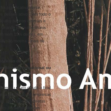
oi significativamente
es desses ativos, em todo o
ão dos bancos centrais e
Grande parte dos títulos
lem nem 15% deste), em
ial não mostra sinais de
rocesso de
endência internacional ou
stendeu muito desde o final
e, a aquisição de empresas
os investimentos diretos
íses com intensidades