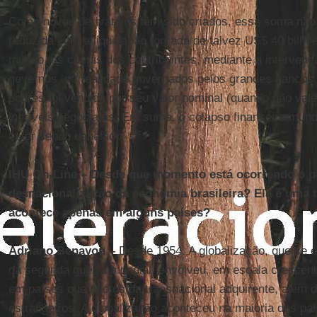
Como novos derivativos têm sido criados, essa soma não f
reduzida com a liquidação forçada de talvez US$ 40 bilhõ
mundo, às custas dos contribuintes, mediante a intervenç
governos, na realidade governados pelos grandes bancos. 
podres foi vendida por seu valor nominal (quando não va
incríveis negociatas. Em suma, o colapso financeiro mund
estar sendo debelado.
IHU On-Line – Desde que momento está ocorrendo o p
desnacionalização da economia brasileira? Ela é uma t
acontece apenas em alguns países?
Adriano Benayon –
Desde 1954. A globalização, que se e
da segunda guerra mundial, envolveu, em escala crescent
em países que não os da transnacional adquirente, além d
estrangeiros. A globalização aconteceu na maioria dos pa