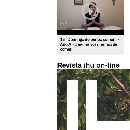
play_circle_outline
18º Domingo do tempo comum -
Ano A - Dai-lhes vós mesmos de
comer
Revista ihu on-line