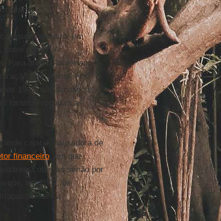
 a China.
 colapso financeiro, em
 entre outros. A
. Para atenuá-la, teriam de
ntração. Entretanto, nos
anos 1990, não só não se
ém foram revogadas as
grande capital, causadora de
or financeiro
, em que
 estarem cobertas senão por
ra que, em 2007, os
ultrapassassem a