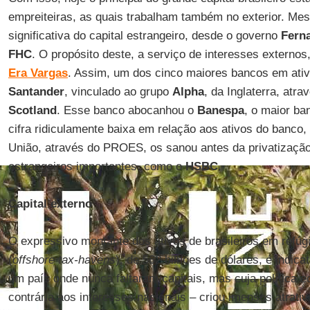
empreiteiras, as quais trabalham também no exterior. M
significativa do capital estrangeiro, desde o governo
Fern
FHC
. O propósito deste, a serviço de interesses externos
Era Vargas
. Assim, um dos cinco maiores bancos em ativi
Santander
, vinculado ao grupo
Alpha
, da Inglaterra, atr
Scotland
. Esse banco abocanhou o
Banespa
, o maior ba
cifra ridiculamente baixa em relação aos ativos do banco, 
União, através do PROES, os sanou antes da privatização
estrangeiros importantes, como o
HSBC
.
Capital externo
O expressivo montante dos ativos de brasileiros em refúgi
(
offshore tax-havens
), de 562 bilhões de dólares, é indica
um país onde nunca faltaram capitais, mas cuja política 
contrária aos interesses nacionais – criou imensos atrativ