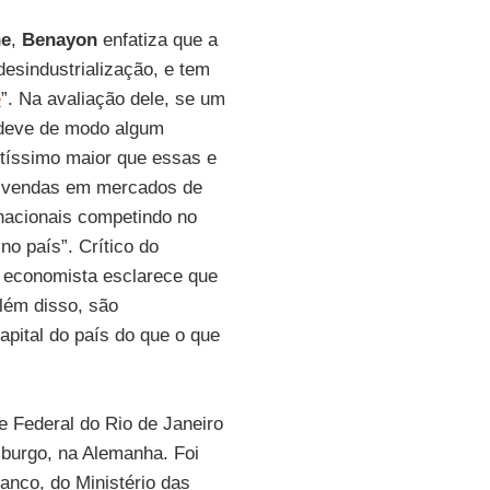
ne
,
Benayon
enfatiza que a
esindustrialização, e tem
e
”. Na avaliação dele, se um
o deve de modo algum
itíssimo maior que essas e
s vendas em mercados de
 nacionais competindo no
no país”. Crítico do
o economista esclarece que
lém disso, são
pital do país do que o que
e Federal do Rio de Janeiro
burgo, na Alemanha. Foi
ranco, do Ministério das