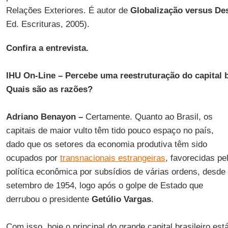
Relações Exteriores. É autor de
Globalização versus De
Ed. Escrituras, 2005).
Confira a entrevista.
IHU On-Line – Percebe uma reestruturação do capital b
Quais são as razões?
Adriano Benayon –
Certamente. Quanto ao Brasil, os
capitais de maior vulto têm tido pouco espaço no país,
dado que os setores da economia produtiva têm sido
ocupados por
transnacionais estrangeiras
, favorecidas pe
política econômica por subsídios de várias ordens, desde
setembro de 1954, logo após o golpe de Estado que
derrubou o presidente
Getúlio Vargas
.
Com isso, hoje o principal do grande capital brasileiro es