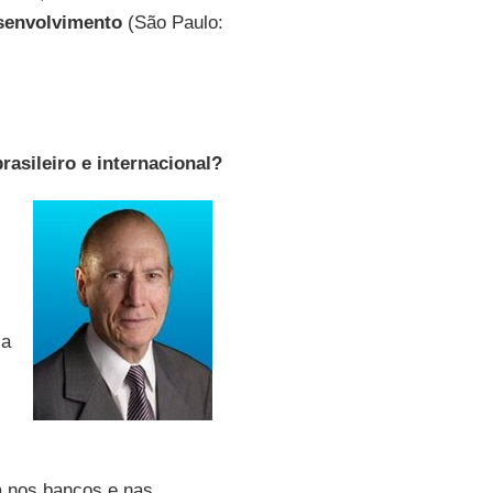
senvolvimento
(São Paulo:
rasileiro e internacional?
la
tá nos bancos e nas