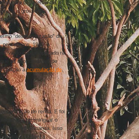
terna para complementar a
ionais, o grosso dos
dutivas.
termo “desestruturação” do
, pelo menos, 1980, a
elativa do capital aplicado na
a que as oportunidades de
m relação à
acumulação de
oncentração de renda. E foi
ulação que fez minguar o
e se se prevê demanda. Isso
 a principal mudança