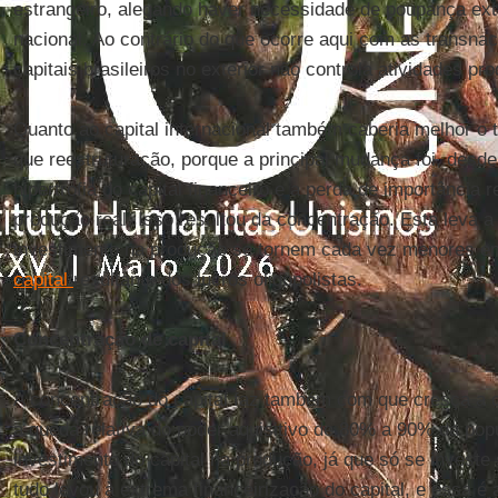
estrangeiro, alegando haver necessidade de poupança ex
nacional. Ao contrário do que ocorre aqui com as transnac
capitais brasileiros no exterior não controla atividades pro
Quanto ao capital internacional também caberia melhor o 
que reestruturação, porque a principal mudança foi, desde
hipertrofia do capital financeiro e a perda de importância r
produção real. Isso resultou da concentração. Esta leva 
investimento na produção se tornem cada vez menores e
capital
resultante dos lucros oligopolistas.
Concentração de capital
A concentração do capital faz também com que cresça a c
a queda relativa do poder aquisitivo de 80% a 90% da pop
investimento do capital na produção, já que só se invest
tudo levou à extrema financeirização do capital, e essa é