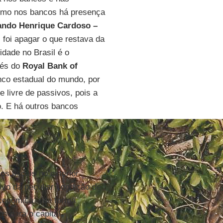
esmo nos bancos há presença
ando Henrique Cardoso –
, foi apagar o que restava da
dade no Brasil é o
avés do
Royal Bank of
nco estadual do mundo, por
e livre de passivos, pois a
. E há outros bancos
os fiscais no exterior
tivo da peculiar condição de
econômica – de forma
os para o capital