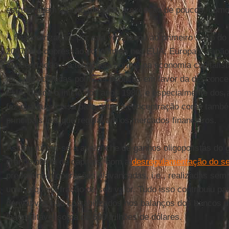
estrutural em âmbito mundial, à exceção de poucos, como
A financeirização, por sua vez, levou ao primeiro surto do
2007, e à depressão econômica nos EUA, Europa e Japão,
concentração é a tendência normal na economia capitalista
ter sido adotadas políticas públicas em favor da desconce
EUA, desde o início dos anos 1980, e especialmente dos 
fez qualquer coisa para deter a concentração como tamb
principais leis que regulavam os mercados financeiros.
Assim, juntou-se a avalanche de ganhos oligopolistas do 
grande oferta de capitais, com a
desregulamentação do set
predominam operações alavancadas, i.e., realizadas sem
uma pequena fração de seu valor. Tudo isso contribuiu pa
derivativos não contabilizados nos balanços dos bancos 
inacreditável soma de 600 trilhões de dólares.