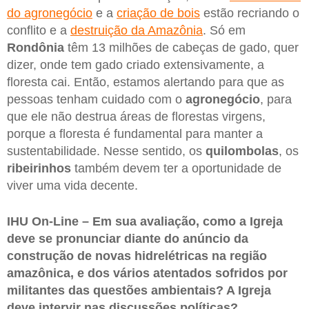
do agronegócio
e a
criação de bois
estão recriando o
conflito e a
destruição da Amazônia
. Só em
Rondônia
têm 13 milhões de cabeças de gado, quer
dizer, onde tem gado criado extensivamente, a
floresta cai. Então, estamos alertando para que as
pessoas tenham cuidado com o
agronegócio
, para
que ele não destrua áreas de florestas virgens,
porque a floresta é fundamental para manter a
sustentabilidade. Nesse sentido, os
quilombolas
, os
ribeirinhos
também devem ter a oportunidade de
viver uma vida decente.
IHU On-Line – Em sua avaliação, como a Igreja
deve se pronunciar diante do anúncio da
construção de novas hidrelétricas na região
amazônica, e dos vários atentados sofridos por
militantes das questões ambientais? A Igreja
deve intervir nas discussões políticas?