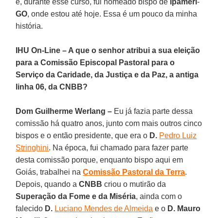
e, durante esse curso, fui nomeado bispo de
Ipameri
-
GO
, onde estou até hoje. Essa é um pouco da minha
história.
IHU On-Line – A que o senhor atribui a sua eleição
para a Comissão Episcopal Pastoral para o
Serviço da Caridade, da Justiça e da Paz, a antiga
linha 06, da CNBB?
Dom Guilherme Werlang –
Eu já fazia parte dessa
comissão há quatro anos, junto com mais outros cinco
bispos e o então presidente, que era o
D.
Pedro Luiz
Stringhini
. Na época, fui chamado para fazer parte
desta comissão porque, enquanto bispo aqui em
Goiás, trabalhei na
Comissão Pastoral da Terra
.
Depois, quando a
CNBB
criou o mutirão da
Superação da Fome e da Miséria
, ainda com o
falecido
D.
Luciano Mendes de Almeida
e o
D. Mauro