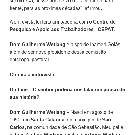
século XXI, nesse ano de 2011. Já olhando para
frente, para as próximas décadas", afirmou.
A entrevista foi feita em parceria com o
Centro de
Pesquisa e Apoio aos Trabalhadores - CEPAT
.
Dom Guilherme Werlang
é bispo de Ipameri-Goiás,
além de ser novo presidente dessa comissão
episcopal pastoral.
Confira a entrevista.
On-Line – O senhor poderia nos falar um pouco de
sua história?
Dom Guilherme Werlang –
Nasci em agosto de
1950, em
Santa Catarina
, no município de
São
Carlos
, na comunidade de São Sebastião. Meu pai é
o
José Audino Werlang
, minha mãe
Irena Werlang
.