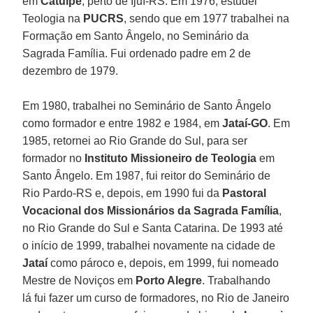
em
Catuípe
, perto de Ijuí-RS. Em 1976, estudei
Teologia na
PUCRS
, sendo que em 1977 trabalhei na
Formação em Santo Ângelo, no Seminário da
Sagrada Família. Fui ordenado padre em 2 de
dezembro de 1979.
Em 1980, trabalhei no Seminário de Santo Ângelo
como formador e entre 1982 e 1984, em
Jataí-GO
. Em
1985, retornei ao Rio Grande do Sul, para ser
formador no
Instituto Missioneiro de Teologia
em
Santo Ângelo. Em 1987, fui reitor do Seminário de
Rio Pardo-RS e, depois, em 1990 fui da
Pastoral
Vocacional dos Missionários da Sagrada Família
,
no Rio Grande do Sul e Santa Catarina. De 1993 até
o início de 1999, trabalhei novamente na cidade de
Jataí
como pároco e, depois, em 1999, fui nomeado
Mestre de Noviços em
Porto Alegre
. Trabalhando
lá fui fazer um curso de formadores, no Rio de Janeiro