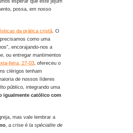
amos esperar que este jejum
mento, possa, em nosso
sticas da prática cristã
. O
ós precisamos como uma
mos”, encorajando-nos a
ne, ou entregar mantimentos
xta-feira, 27-03
, ofereceu o
ns clérigos tenham
aioria de nossos líderes
lto público, integrando uma
 igualmente católico com
greja, mas vale lembrar a
smo
, a crise é
la spécialite de