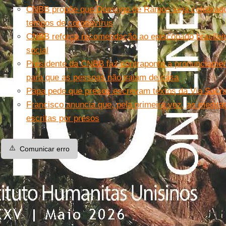
CNBB propõe que Domingo de Ramos seja celebrado
tempos de coronavírus
CNBB reforça recomendação ao episcopado brasileir
social
Presidente da CNBB faz contraponto a pronunciamen
para que as pessoas não saiam de casa
Papa pede que presos escrevam textos da Via Sacra:
Francisco anuncia que, pela primeira vez, as medit
escritas por presos
⚠️
Comunicar erro