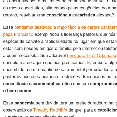
as oportunidades e os limites da comunidade virtual. Ous
da mesa eucarística, alimentado pelas exigências do mo
retorno, reavivar uma
consciência eucarística
elevada?
Essa
pandemia destacou a importância de certas caracterí
papa Francisco
exemplificou a liderança pastoral que n
espécie de convite à “solidariedade no lugar em que esta
estar com nossos amigos e família pela internet ou telefo
a quem necessita. Sua adorável
benção Urbi et Orbi na se
consolo e a coragem que nós precisamos. E, embora algu
sucumbido a um romantismo sacramental perturbador, a m
pastorais adotou sabiamente restrições draconianas ao cu
consciência sacramental católica
com um
compromisso
o bem comum
.
Essa
pandemia
sem dúvida terá um efeito duradouro na i
observação de
Timothy Radcliffe
de que, para o
catolici