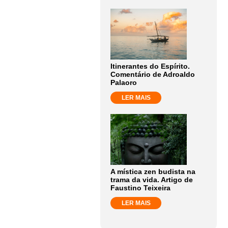
Itinerantes do Espírito.
Comentário de Adroaldo
Palaoro
LER MAIS
A mística zen budista na
trama da vida. Artigo de
Faustino Teixeira
LER MAIS