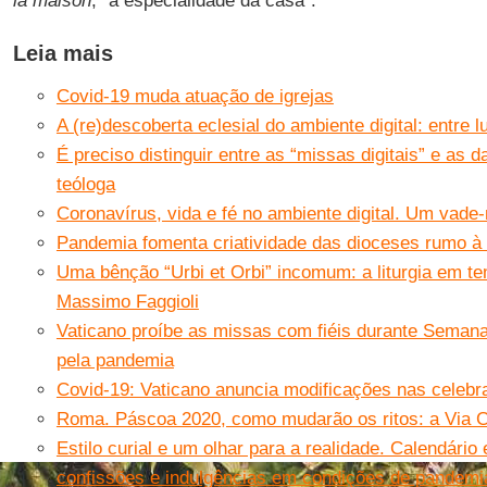
la maison
, “a especialidade da casa”.
Leia mais
Covid-19 muda atuação de igrejas
A (re)descoberta eclesial do ambiente digital: entre
É preciso distinguir entre as “missas digitais” e as d
teóloga
Coronavírus, vida e fé no ambiente digital. Um vad
Pandemia fomenta criatividade das dioceses rumo 
Uma bênção “Urbi et Orbi” incomum: a liturgia em t
Massimo Faggioli
Vaticano proíbe as missas com fiéis durante Semana
pela pandemia
Covid-19: Vaticano anuncia modificações nas celeb
Roma. Páscoa 2020, como mudarão os ritos: a Via C
Estilo curial e um olhar para a realidade. Calendário
confissões e indulgências em condições de pandemi