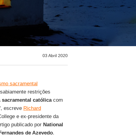
03 Abril 2020
smo sacramental
 sabiamente restrições
 sacramental católica
com
", escreve
Richard
College e ex-presidente da
rtigo publicado por
National
Fernandes de Azevedo
.