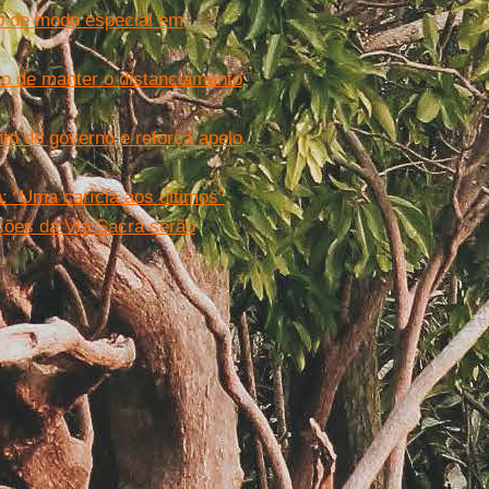
 de modo especial em
o de manter o distanciamento
to do governo e reforça apelo
 “Uma carícia aos últimos”
ações da Via Sacra serão