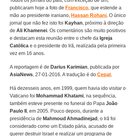
Todos os jornais do país, com exceção de um,
publicaram hoje a foto de
Francisco
, que estende a
mão ao presidente iraniano,
Hassan Rohani
. O único
jornal que não fez isto foi
Kayhan
, próximo à direção
de
Ali Khamenei
. Os comentários são muito positivos
e destacam esta reunião entre o chefe da
Igreja
Católica
e o presidente do Irã, realizada pela primeira
vez em 16 anos.
A reportagem é de
Darius Karimian
, publicada por
AsiaNews
, 27-01-2016. A tradução é do
Cepat
.
Há dezesseis anos, em 1999, quem havia ido visitar o
Vaticano foi
Mohammad Khatami
, na sequência,
também esteve presente no funeral do Papa
João
Paulo II
, em 2005. Pouco depois, durante a
presidência de
Mahmoud Ahmadinejad
, o Irã foi
considerado como um Estado pária, acusado de
querer destruir Israel e realizar um programa de