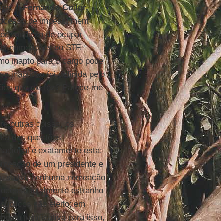
ica, o
Fernando Collor,
processo de impeachment
nor condição de ocupar
rias nomeações do STF.
o inapto para o cargo pode
a inaptidão foi definida pelo
ções que ele fez? Parece-me
e outras coisas, os
Uma das questões
 nacional é exatamente esta:
meação de um presidente e
 eu saiba, nenhuma nomeação
processo totalmente estranho
públicos são eleito; em
uma justificativa para isso,