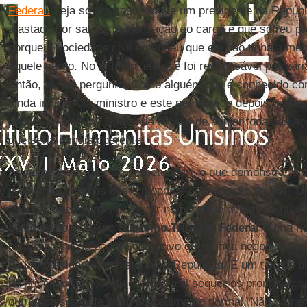
Federal.
Veja só um caso: houve um presidente da Repúbl
afastado por sabida inadequação ao cargo e que sofreu 
porque a sociedade civil entendeu que ele não tinha a me
aquele cargo. No entanto, ele que foi responsável por vá
Então, eu me pergunto: Como alguém que é conhecido com
ainda indicar um ministro e este permanece depois que ess
poder Legislativo? Não seria o caso de anular todas as a
que seria o mais coerente.
As nomeações dele se perpetuaram, o que demonstra, entr
problemas internos deste modo de constituição do STF. 
interessantes para se colocar na pauta de debate político
como se constituiu o
Supremo Tribunal Federal
? Uma no
um veredicto do poder Legislativo que nunca negou, que
de um presidente na história da República. É um tipo de 
ao princípio democrático. No Brasil sequer os promotores 
outros países este é um procedimento normal. Não há nenh