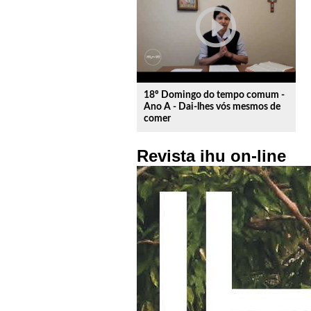
play_circle_outline
18º Domingo do tempo comum -
Ano A - Dai-lhes vós mesmos de
comer
Revista ihu on-line