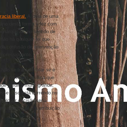
cia liberal.
A ideia de uma
iário desta forma
–
fez com
monárquicas, no sentido de
não há qualquer lei que
nde confusão de intervenção
impressionante.
. Não se trata de falar se é
ar a confusão jurídica que
ade jurídica muito grande,
 esse caso está correndo no
qualquer decisão seria
em saber qual é a atribuição