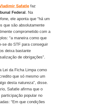
Vladimir Safatle
faz
bunal Federal
. Na
lefone, ele aponta que “há um
os que são absolutamente
ealmente comprometido com a
mplos: “a maneira como que
am-se do STF para conseguir
os deixa bastante
salização de obrigações”.
 a Lei da Ficha Limpa como
Acredito que só mesmo um
lgo desta natureza”, disse.
io, Safatle afirma que o
 participação popular no
ntadas: “Em que condições