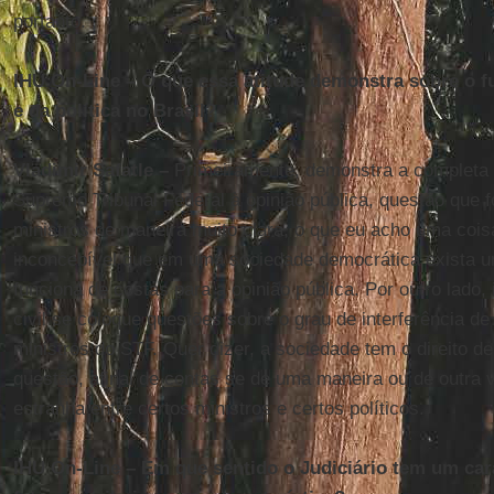
portanto.
IHU On-Line
–
O que essa atitude demonstra sobre o 
e da política no Brasil?
Vladimir Safatle –
Primeiramente, demonstra a completa
Supremo Tribunal Federal à opinião pública, questão que f
ministros de maneira muito clara, o que eu acho uma cois
inconcebível que em uma sociedade democrática exista u
funciona de costas para a opinião pública. Por outro lado
civil se coloque questões sobre o grau de interferência de
ministros do STF. Quer dizer, a sociedade tem o direito de
questão, afinal de contas se de uma maneira ou de outra
estranha entre certos ministros e certos políticos.
IHU On-Line
–
Em que sentido o Judiciário tem um car