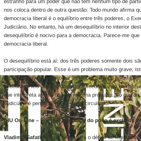
estranho para um poder que não tem nenhum tipo de partic
nos coloca dentro de outra questão: Todo mundo afirma 
democracia liberal é o equilíbrio entre três poderes, o Exec
Judiciário. No entanto, há um desequilíbrio no interior de
desequilíbrio é nocivo para a democracia. Parece-me que 
democracia liberal.
O desequilíbrio está aí: dos três poderes somente dois sã
participação popular. Esse é um problema muito grave, is
popular é aquela que produz as leis através do poder Legi
executa as leis através do poder Executivo, não há nenh
que interpreta as leis que ela mesma produziu. Só que da
Judiciário é pensado, isso é curto circuitado.
IHU On-Line
–
Por que a vontade do povo é excluída de
Vladimir Safatle –
Isso demonstra o déficit de legitimida