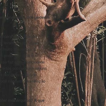
funcionamento dos poderes
 impermeabilidade do
oi levantada por alguns
a muito aterradora. É
m poder que diga que
, isso faz com a sociedade
 certos políticos em alguns
 colocar esse tipo de
 você não tem uma relação
áter monárquico? A que