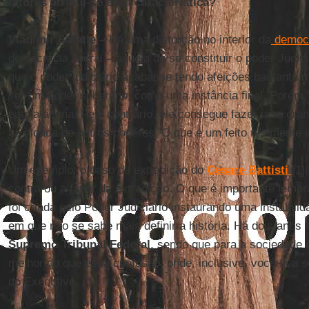
fatores atribui-se essa característica?
Vladimir Safatle –
Há uma distorção no interior da
democra
democracia liberal
–
aquela de se constituir o poder Judic
que o poder judiciário acabasse tendo afeições bastante 
ser um poder soberano, como uma instância final. Porém, 
esteja acima. Pelo contrário, ele consegue fazer uma gra
na alçada de outros poderes. O que é um feito realmente 
Um exemplo: o caso da extradição do
Cesare Battisti
[1]
contra ou a favor da extradição. O que é importante lembr
foi criada pelo Poder Judiciário instaurando uma instabilid
em que não se sabe mais definir a história. Há dois anos
Supremo Tribunal Federal
, sendo que para a sociedade 
melhor do que essa confusão, onde, inclusive, você fica s
do Executivo.