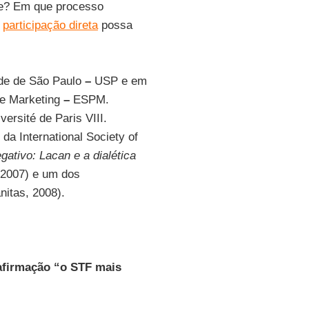
de? Em que processo
a
participação direta
possa
ade de São Paulo
–
USP e em
 e Marketing
–
ESPM.
ersité de Paris VIII.
a International Society of
gativo: Lacan e a dialética
, 2007) e um dos
itas, 2008).
afirmação “o STF mais