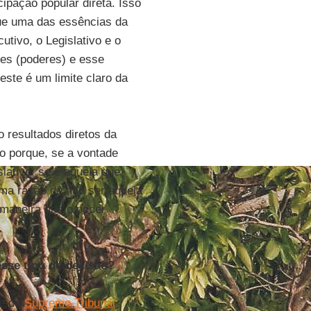
ipação popular direta. Isso
que uma das essências da
utivo, o Legislativo e o
stes (poderes) e esse
este é um limite claro da
o resultados diretos da
to porque, se a vontade
slativo, se é aquela que
uma razão de não ser aquela
 maneira que o poder
sse tipo de decisão?
de do
Supremo Tribunal