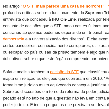
No artigo
"O STF mais parece uma casa de horrores"
,
profundas críticas sobre o funcionamento do
Supremo Tri
entrevista que concedeu à
IHU On-Line
, realizada por te
conjunto de decisões que o STF tomou nestes últimos an
contrárias ao que nós podemos esperar de um tribunal r
democracia
e a universalização dos direitos”. E cita exe
certos banqueiros, conhecidamente corruptores, utilizar
ou escapar do país ou sair da prisão também é algo que n
dubitativos sobre o que este órgão compreende por univer
Safatle analisa também a
decisão do STF
que classificou
inapta em relação às eleições que ocorreram em 2010. “
formalismo jurídico muito equivocado consegue justificar a
Sobre as discussões em torno da reforma do poder judiciár
pecado está no fato de que a questão não leva em conta a
poder jurídico. E indica perguntas que precisam ser leva