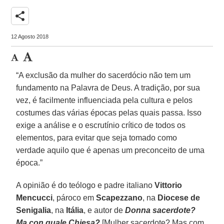
share
12 Agosto 2018
“A exclusão da mulher do sacerdócio não tem um
fundamento na Palavra de Deus. A tradição, por sua
vez, é facilmente influenciada pela cultura e pelos
costumes das várias épocas pelas quais passa. Isso
exige a análise e o escrutínio crítico de todos os
elementos, para evitar que seja tomado como
verdade aquilo que é apenas um preconceito de uma
época.”
A opinião é do teólogo e padre italiano
Vittorio
Mencucci
, pároco em
Scapezzano
, na
Diocese de
Senigalia
, na
Itália
, e autor de
Donna sacerdote?
Ma con quale Chiesa?
[Mulher sacerdote? Mas com