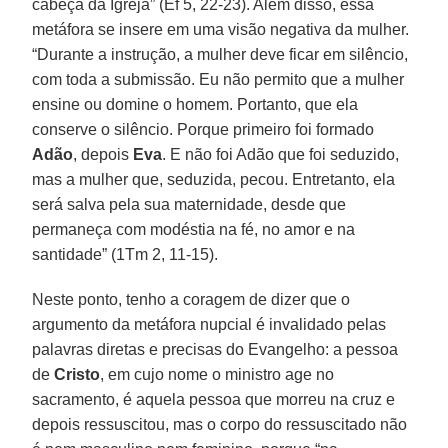
cabeça da Igreja” (Ef 5, 22-23). Além disso, essa
metáfora se insere em uma visão negativa da mulher.
“Durante a instrução, a mulher deve ficar em silêncio,
com toda a submissão. Eu não permito que a mulher
ensine ou domine o homem. Portanto, que ela
conserve o silêncio. Porque primeiro foi formado
Adão
, depois
Eva
. E não foi Adão que foi seduzido,
mas a mulher que, seduzida, pecou. Entretanto, ela
será salva pela sua maternidade, desde que
permaneça com modéstia na fé, no amor e na
santidade” (1Tm 2, 11-15).
Neste ponto, tenho a coragem de dizer que o
argumento da metáfora nupcial é invalidado pelas
palavras diretas e precisas do Evangelho: a pessoa
de
Cristo
, em cujo nome o ministro age no
sacramento, é aquela pessoa que morreu na cruz e
depois ressuscitou, mas o corpo do ressuscitado não