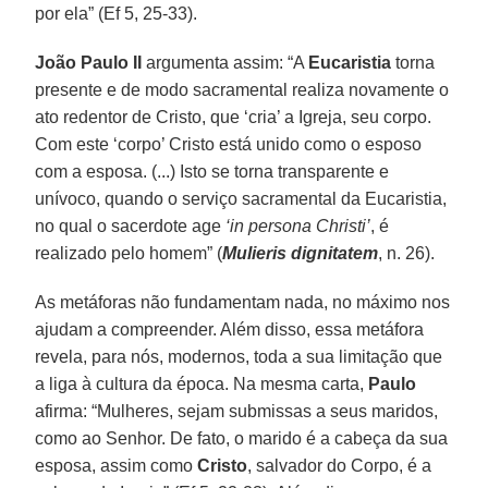
por ela” (Ef 5, 25-33).
João Paulo II
argumenta assim: “A
Eucaristia
torna
presente e de modo sacramental realiza novamente o
ato redentor de Cristo, que ‘cria’ a Igreja, seu corpo.
Com este ‘corpo’ Cristo está unido como o esposo
com a esposa. (...) Isto se torna transparente e
unívoco, quando o serviço sacramental da Eucaristia,
no qual o sacerdote age
‘in persona Christi’
, é
realizado pelo homem” (
Mulieris dignitatem
, n. 26).
As metáforas não fundamentam nada, no máximo nos
ajudam a compreender. Além disso, essa metáfora
revela, para nós, modernos, toda a sua limitação que
a liga à cultura da época. Na mesma carta,
Paulo
afirma: “Mulheres, sejam submissas a seus maridos,
como ao Senhor. De fato, o marido é a cabeça da sua
esposa, assim como
Cristo
, salvador do Corpo, é a