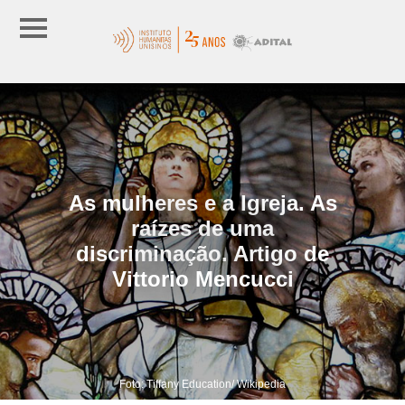
As mulheres e a Igreja. As
raízes de uma
discriminação. Artigo de
Vittorio Mencucci
Foto: Tiffany Education/ Wikipedia