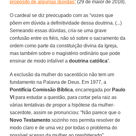
propósito de algumas dúvidas”
(29 de maior de 2018).
O cardeal se diz preocupado com as “vozes que
põem em dúvida a definitividade dessa doutrina. (...)
Semeando essas dúvidas, cria-se uma grave
confusão entre os fiéis, não só sobre o sacramento da
ordem como parte da constituição divina da Igreja,
mas também sobre o magistério ordinário que pode
ensinar de modo infalível a
doutrina católica
”.
A exclusão da mulher do sacerdócio não tem um
fundamento na Palavra de Deus. Em 1977, a
Pontifícia Comissão Bíblica
, encarregada por
Paulo
VI
para estudar a questão, para cortar pela raiz as
várias tentativas de propor a hipótese da mulher-
sacerdote, assim se pronunciou: “Não parece que o
Novo Testamento
sozinho nos permita resolver de
modo claro e de uma vez por todas o problema do
possível acesso da mulher ao presbiterado”.