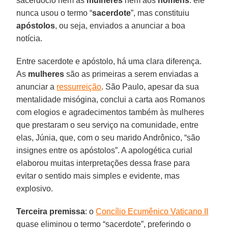
sacerdócio nem às
mulheres
nem aos
homens
: ele
nunca usou o termo “
sacerdote
”, mas constituiu
apóstolos
, ou seja, enviados a anunciar a boa
notícia.
Entre sacerdote e apóstolo, há uma clara diferença.
As
mulheres
são as primeiras a serem enviadas a
anunciar a
ressurreição
. São Paulo, apesar da sua
mentalidade misógina, conclui a carta aos Romanos
com elogios e agradecimentos também às mulheres
que prestaram o seu serviço na comunidade, entre
elas, Júnia, que, com o seu marido Andrônico, “são
insignes entre os apóstolos”. A apologética curial
elaborou muitas interpretações dessa frase para
evitar o sentido mais simples e evidente, mas
explosivo.
Terceira premissa
: o
Concílio Ecumênico Vaticano II
quase eliminou o termo “sacerdote”, preferindo o