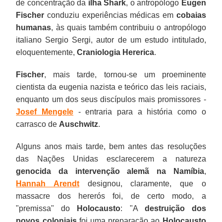
de concentração da
ilha Shark
, o antropólogo
Eugen
Fischer
conduziu experiências médicas em
cobaias
humanas
, às quais também contribuiu o antropólogo
italiano Sergio Sergi, autor de um estudo intitulado,
eloquentemente,
Craniologia Hererica
.
Fischer
, mais tarde, tornou-se um proeminente
cientista da eugenia nazista e teórico das leis raciais,
enquanto um dos seus discípulos mais promissores -
Josef Mengele
- entraria para a história como o
carrasco de
Auschwitz
.
Alguns anos mais tarde, bem antes das resoluções
das Nações Unidas esclarecerem a natureza
genocida da intervenção alemã na Namíbia
,
Hannah Arendt
designou, claramente, que o
massacre dos hererós foi, de certo modo, a
"premissa" do
Holocausto
: "A
destruição dos
povos coloniais
foi uma preparação ao
Holocausto