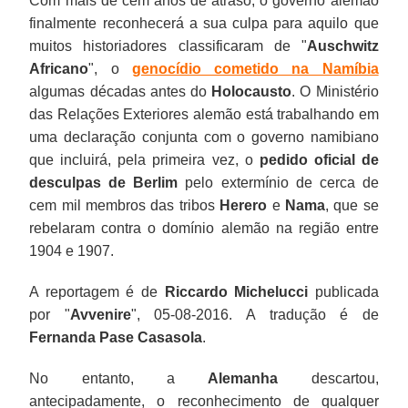
Com mais de cem anos de atraso, o governo alemão
finalmente reconhecerá a sua culpa para aquilo que
muitos historiadores classificaram de "
Auschwitz
Africano
", o
genocídio cometido na Namíbia
algumas décadas antes do
Holocausto
. O Ministério
das Relações Exteriores alemão está trabalhando em
uma declaração conjunta com o governo namibiano
que incluirá, pela primeira vez, o
pedido oficial de
desculpas de Berlim
pelo extermínio de cerca de
cem mil membros das tribos
Herero
e
Nama
, que se
rebelaram contra o domínio alemão na região entre
1904 e 1907.
A reportagem é de
Riccardo Michelucci
publicada
por "
Avvenire
", 05-08-2016. A tradução é de
Fernanda Pase Casasola
.
No entanto, a
Alemanha
descartou,
antecipadamente, o reconhecimento de qualquer