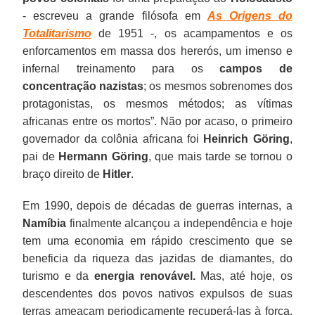
- escreveu a grande filósofa em
As Origens do
Totalitarismo
de 1951 -, os acampamentos e os
enforcamentos em massa dos hererós, um imenso e
infernal treinamento para os
campos de
concentração nazistas
; os mesmos sobrenomes dos
protagonistas, os mesmos métodos; as vítimas
africanas entre os mortos”. Não por acaso, o primeiro
governador da colônia africana foi
Heinrich Göring
,
pai de
Hermann Göring
, que mais tarde se tornou o
braço direito de
Hitler
.
Em 1990, depois de décadas de guerras internas, a
Namíbia
finalmente alcançou a independência e hoje
tem uma economia em rápido crescimento que se
beneficia da riqueza das jazidas de diamantes, do
turismo e da
energia renovável.
Mas, até hoje, os
descendentes dos povos nativos expulsos de suas
terras ameaçam periodicamente recuperá-las à força.