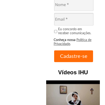
Eu concordo em
receber comunicações.
Conheça nossa
Política de
Privacidade
.
Vídeos IHU
play_circle_outline