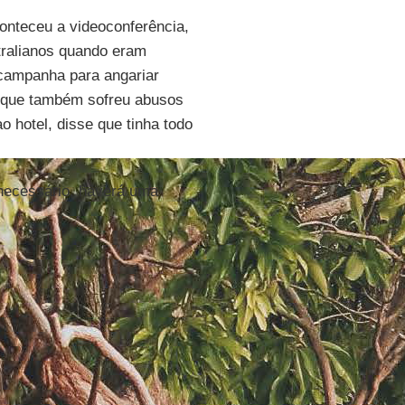
onteceu a videoconferência,
tralianos quando eram
campanha para angariar
 que também sofreu abusos
o hotel, disse que tinha todo
 necessário, haverá uma