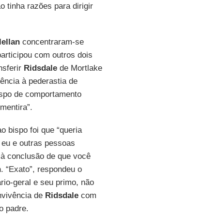
 tinha razões para dirigir
ellan
concentraram-se
articipou com outros dois
nsferir
Ridsdale
de Mortlake
ência à pederastia de
ispo de comportamento
mentira”.
o bispo foi que “queria
e eu e outras pessoas
 à conclusão de que você
n
. “Exato”, respondeu o
ário-geral e seu primo, não
nvivência de
Ridsdale
com
o padre.