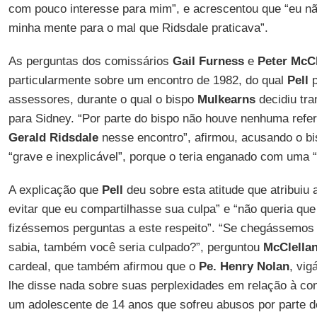
com pouco interesse para mim”, e acrescentou que “eu não
minha mente para o mal que Ridsdale praticava”.
As perguntas dos comissários
Gail Furness
e
Peter McCl
particularmente sobre um encontro de 1982, do qual
Pell
p
assessores, durante o qual o bispo
Mulkearns
decidiu tra
para Sidney. “Por parte do bispo não houve nenhuma refer
Gerald Ridsdale
nesse encontro”, afirmou, acusando o b
“grave e inexplicável”, porque o teria enganado com uma “
A explicação que
Pell
deu sobre esta atitude que atribuiu a
evitar que eu compartilhasse sua culpa” e “não queria qu
fizéssemos perguntas a este respeito”. “Se chegássemos
sabia, também você seria culpado?”, perguntou
McClella
cardeal, que também afirmou que o
Pe. Henry Nolan
, vig
lhe disse nada sobre suas perplexidades em relação à co
um adolescente de 14 anos que sofreu abusos por parte d