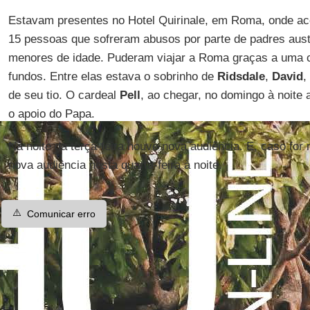
Estavam presentes no Hotel Quirinale, em Roma, onde ac
15 pessoas que sofreram abusos por parte de padres aus
menores de idade. Puderam viajar a Roma graças a uma 
fundos. Entre elas estava o sobrinho de
Ridsdale
,
David
,
de seu tio. O cardeal
Pell
, ao chegar, no domingo à noite a
o apoio do Papa.
Na noite da terça-feira houve nova audiência. E, caso for
nova audiência nesta quarta-feira à noite.
⚠️
Comunicar erro