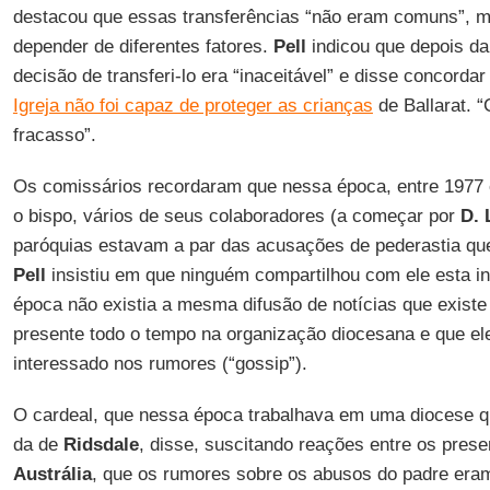
destacou que essas transferências “não eram comuns”,
depender de diferentes fatores.
Pell
indicou que depois da
decisão de transferi-lo era “inaceitável” e disse concord
Igreja não foi capaz de proteger as crianças
de Ballarat. “
fracasso”.
Os comissários recordaram que nessa época, entre 1977 
o bispo, vários de seus colaboradores (a começar por
D. 
paróquias estavam a par das acusações de pederastia que
Pell
insistiu em que ninguém compartilhou com ele esta i
época não existia a mesma difusão de notícias que existe
presente todo o tempo na organização diocesana e que e
interessado nos rumores (“gossip”).
O cardeal, que nessa época trabalhava em uma diocese q
da de
Ridsdale
, disse, suscitando reações entre os prese
Austrália
, que os rumores sobre os abusos do padre eram 