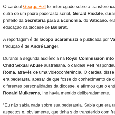
O cardeal
George Pell
foi interrogado sobre a transferênc
outra de um padre pederasta serial,
Gerald Risdale
, dura
prefeito da
Secretaria para a Economia
, do
Vaticano
, er
educação na diocese de
Ballarat
.
A reportagem é de
Iacopo Scaramuzzi
e publicada por
Va
tradução é de
André Langer
.
Durante a segunda audiência na
Royal Commission into 
Child Sexual Abuse
australiana, o cardeal
Pell
respondeu,
Roma
, através de uma videoconferência. O cardeal disse
era pederasta, apesar de que fosse do conhecimento de d
diferentes personalidades da diocese, e afirmou que o en
Ronald Mulkearns
, lhe havia mentido deliberadamente.
“Eu não sabia nada sobre sua pederastia. Sabia que era u
aspectos e, obviamente, que tinha sido transferido com fr