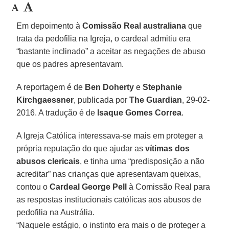
Em depoimento à
Comissão Real australiana
que
trata da pedofilia na Igreja, o cardeal admitiu era
“bastante inclinado” a aceitar as negações de abuso
que os padres apresentavam.
A reportagem é de
Ben Doherty
e
Stephanie
Kirchgaessner
, publicada por
The Guardian
, 29-02-
2016. A tradução é de
Isaque Gomes Correa
.
A Igreja Católica interessava-se mais em proteger a
própria reputação do que ajudar as
vítimas dos
abusos
clericais
, e tinha uma “predisposição a não
acreditar” nas crianças que apresentavam queixas,
contou o
Cardeal George Pell
à Comissão Real para
as respostas institucionais católicas aos abusos de
pedofilia na Austrália.
“Naquele estágio, o instinto era mais o de proteger a