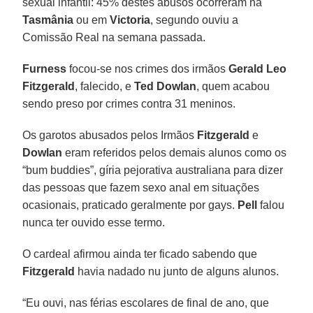
sexual infantil: 45% destes abusos ocorreram na
Tasmânia
ou em
Victoria
, segundo ouviu a
Comissão Real na semana passada.
Furness
focou-se nos crimes dos irmãos
Gerald Leo
Fitzgerald
, falecido, e
Ted Dowlan
, quem acabou
sendo preso por crimes contra 31 meninos.
Os garotos abusados pelos Irmãos
Fitzgerald
e
Dowlan
eram referidos pelos demais alunos como os
“bum buddies”, gíria pejorativa australiana para dizer
das pessoas que fazem sexo anal em situações
ocasionais, praticado geralmente por gays.
Pell
falou
nunca ter ouvido esse termo.
O cardeal afirmou ainda ter ficado sabendo que
Fitzgerald
havia nadado nu junto de alguns alunos.
“Eu ouvi, nas férias escolares de final de ano, que