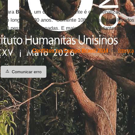
Para
Bellini
, um dado preocupante é o da penalização do
ao longo dos 30 anos. “Somente 108 casos foram levados
80 pessoas condenadas. E mais de 20 mandantes e nenhu
o povo não contestar e não exigir que a lei seja cumprida”
- O relatório
Conflitos no Campo Brasil 2014
, na
íntegra
⚠️
Comunicar erro