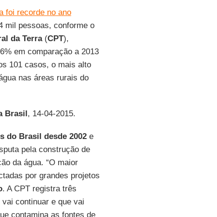
a foi recorde no ano
4 mil pessoas, conforme o
al da Terra
(
CPT
),
 26% em comparação a 2013
os 101 casos, o mais alto
água nas áreas rurais do
 Brasil
, 14-04-2015.
is do Brasil desde 2002
e
disputa pela construção de
ção da água. “O maior
ctadas por grandes projetos
o
. A CPT registra três
vai continuar e que vai
que contamina as fontes de