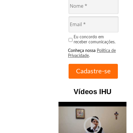
Eu concordo em
receber comunicações.
Conheça nossa
Política de
Privacidade
.
Vídeos IHU
play_circle_outline