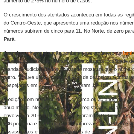
aumento de 273% no número de casos.
O crescimento dos atentados aconteceu em todas as regi
do Centro-Oeste, que apresentou uma redução nos númer
números subiram de cinco para 11. No Norte, de zero par
Pará
.
Jean Ann
chama atenção também para o número de
famí
ou seja, aquelas que tiveram que deixar uma localidade d
mandado judicial. Dados do estudo mostram que o númer
outro. “Houve um aumento de 92% de despejos. Comparan
despejadas em 2013 e em 2014, foram 12. 188”.
A edição com números de 2014 marca os 30 anos da publi
anualmente. Nesse período, foram registrados pela CPT 
envolvendo 20.623.043 pessoas. Foram 23.079 conflitos por
836 por água e 1.305 de outras naturezas. Entre 1985 e 2
assassinatos em 1.307 ocorrências de conflitos.