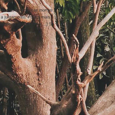
s envolvidos nessas mortes
 a julgamento. Pouco mais
m deles está preso. (…) Se
, disse.
.