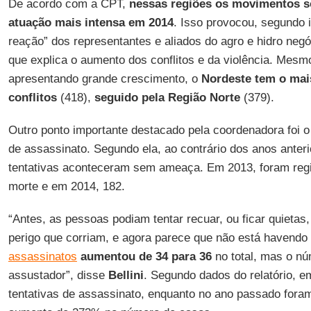
De acordo com a CPT,
nessas regiões os movimentos s
atuação mais intensa em 2014
. Isso provocou, segundo i
reação” dos representantes e aliados do agro e hidro negó
que explica o aumento dos conflitos e da violência. Mesm
apresentando grande crescimento, o
Nordeste tem o mai
conflitos
(418),
seguido pela Região Norte
(379).
Outro ponto importante destacado pela coordenadora foi o
de assassinato. Segundo ela, ao contrário dos anos anter
tentativas aconteceram sem ameaça. Em 2013, foram reg
morte e em 2014, 182.
“Antes, as pessoas podiam tentar recuar, ou ficar quietas
perigo que corriam, e agora parece que não está havendo
assassinatos
aumentou de 34 para 36
no total, mas o núm
assustador”, disse
Bellini
. Segundo dados do relatório, e
tentativas de assassinato, enquanto no ano passado fora