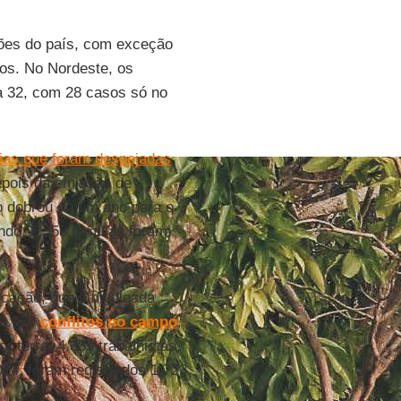
ões do país, com exceção
os. No Nordeste, os
a 32, com 28 casos só no
lias que foram despejadas
,
epois da emissão de
o dobrou de um ano para o
do, 6.358 famílias foram
cação, que é divulgada
29.609
conflitos no campo
,
 terra, 4.389 trabalhistas,
014, foram registrados 1.723