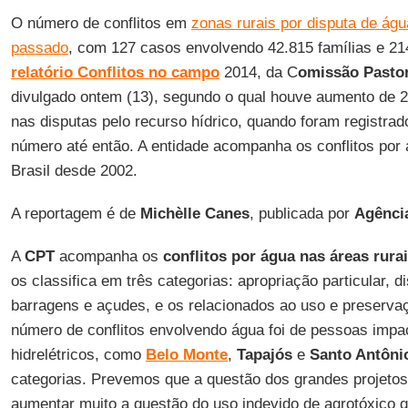
O número de conflitos em
zonas rurais por disputa de águ
passado
, com 127 casos envolvendo 42.815 famílias e 21
relatório Conflitos no campo
2014, da C
omissão Pastor
divulgado ontem (13), segundo o qual houve aumento de
nas disputas pelo recurso hídrico, quando foram registrad
número até então. A entidade acompanha os conflitos por 
Brasil desde 2002.
A reportagem é de
Michèlle Canes
, publicada por
Agência
A
CPT
acompanha os
conflitos por água nas áreas rura
os classifica em três categorias: apropriação particular, 
barragens e açudes, e os relacionados ao uso e preserva
número de conflitos envolvendo água foi de pessoas impa
hidrelétricos, como
Belo Monte
,
Tapajós
e
Santo Antôni
categorias. Prevemos que a questão dos grandes projetos 
aumentar muito a questão do uso indevido de agrotóxico 