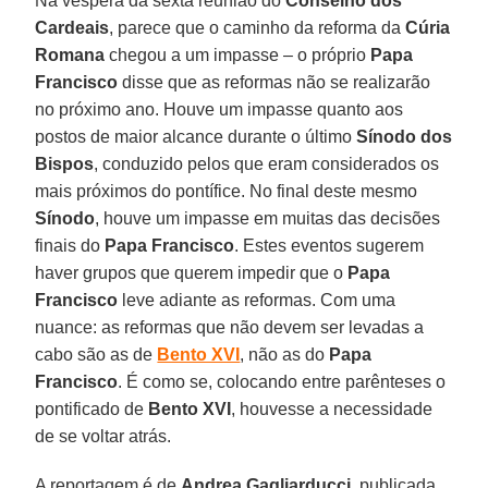
Na véspera da sexta reunião do
Conselho dos
Cardeais
, parece que o caminho da reforma da
Cúria
Romana
chegou a um impasse – o próprio
Papa
Francisco
disse que as reformas não se realizarão
no próximo ano. Houve um impasse quanto aos
postos de maior alcance durante o último
Sínodo dos
Bispos
, conduzido pelos que eram considerados os
mais próximos do pontífice. No final deste mesmo
Sínodo
, houve um impasse em muitas das decisões
finais do
Papa Francisco
. Estes eventos sugerem
haver grupos que querem impedir que o
Papa
Francisco
leve adiante as reformas. Com uma
nuance: as reformas que não devem ser levadas a
cabo são as de
Bento XVI
, não as do
Papa
Francisco
. É como se, colocando entre parênteses o
pontificado de
Bento XVI
, houvesse a necessidade
de se voltar atrás.
A reportagem é de
Andrea Gagliarducci
, publicada