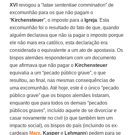
XVI
revogou a “
latae sententiae commination
” de
excomunhão para os que não pagam o
“
Kirchensteuer
”, o imposto para a
Igreja
. Esta
excomunhão foi o resultado do fato de que, quando
alguém declarava que não ia pagar o imposto porque
ele não mais era católico, esta declaração era
considerada o equivalente a um ato de apostasia. Os
bispos alemães responderam com um documento
que afirmava que não pagar o
Kirchensteuer
equivalia a um “pecado público grave”, o que
resultou, ao final, nas mesmas consequências de
uma excomunhão. Até hoje, este é o único “pecado
público grave” que os bispos alemães listaram,
enquanto que para todos os demais “pecados
públicos graves”, incluído aquele de se divorciar e
casar novamente no civil (o que também tem um
impacto social), os bispos do país (incluindo os ex-
cardeais
Marx
,
Kasper
e
Lehmann
) pedem para se