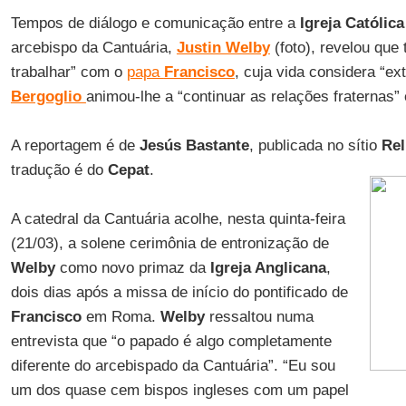
Tempos de diálogo e comunicação entre a
Igreja Católica
arcebispo da Cantuária,
Justin Welby
(foto), revelou que
trabalhar” com o
papa
Francisco
, cuja vida considera “ex
Bergoglio
animou-lhe a “continuar as relações fraternas” 
A reportagem é de
Jesús Bastante
, publicada no sítio
Rel
tradução é do
Cepat
.
A catedral da Cantuária acolhe, nesta quinta-feira
(21/03), a solene cerimônia de entronização de
Welby
como novo primaz da
Igreja Anglicana
,
dois dias após a missa de início do pontificado de
Francisco
em Roma.
Welby
ressaltou numa
entrevista que “o papado é algo completamente
diferente do arcebispado da Cantuária”. “Eu sou
um dos quase cem bispos ingleses com um papel