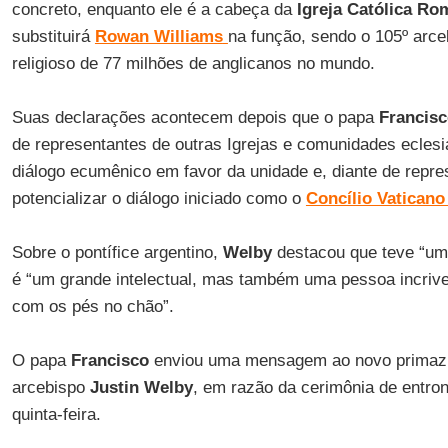
concreto, enquanto ele é a cabeça da
Igreja Católica R
substituirá
Rowan Williams
na função, sendo o 105º arceb
religioso de 77 milhões de anglicanos no mundo.
Suas declarações acontecem depois que o papa
Francis
de representantes de outras Igrejas e comunidades eclesia
diálogo ecumênico em favor da unidade e, diante de repre
potencializar o diálogo iniciado como o
Concílio Vaticano 
Sobre o pontífice argentino,
Welby
destacou que teve “uma
é “um grande intelectual, mas também uma pessoa incrive
com os pés no chão”.
O papa
Francisco
enviou uma mensagem ao novo prima
arcebispo
Justin Welby
, em razão da cerimônia de entro
quinta-feira.