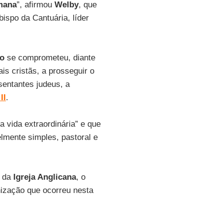
omana
”, afirmou
Welby
, que
ispo da Cantuária, líder
co
se comprometeu, diante
is cristãs, a prosseguir o
sentantes judeus, a
II
.
 vida extraordinária” e que
lmente simples, pastoral e
z da
Igreja Anglicana
, o
nização que ocorreu nesta