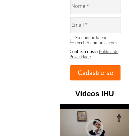
Eu concordo em
receber comunicações.
Conheça nossa
Política de
Privacidade
.
Vídeos IHU
play_circle_outline