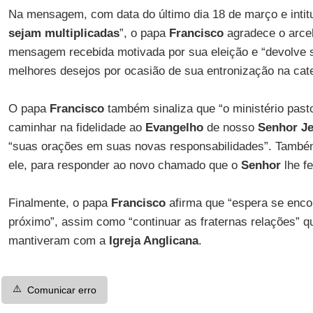
Na mensagem, com data do último dia 18 de março e intitu
sejam multiplicadas
”, o papa
Francisco
agradece o arc
mensagem recebida motivada por sua eleição e “devolve
melhores desejos por ocasião de sua entronização na cate
O papa
Francisco
também sinaliza que “o ministério pas
caminhar na fidelidade ao
Evangelho
de nosso
Senhor Je
“suas orações em suas novas responsabilidades”. Também 
ele, para responder ao novo chamado que o
Senhor
lhe f
Finalmente, o papa
Francisco
afirma que “espera se enco
próximo”, assim como “continuar as fraternas relações” 
mantiveram com a
Igreja Anglicana
.
⚠️
Comunicar erro