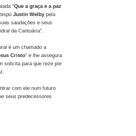
lada “
Que a graça e a paz
ebispo
Justin Welby
pela
 suas saudações e seus
dral da Cantuária”.
toral é um chamado a
sus Cristo
” e lhe assegura
solicita para que reze por
ez.
ntrar com ele num futuro
que seus predecessores