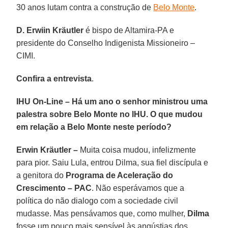
30 anos lutam contra a construção de
Belo Monte
.
D. Erwiin Kräutler
é bispo de Altamira-PA e
presidente do Conselho Indigenista Missioneiro –
CIMI.
Confira a entrevista
.
IHU On-Line – Há um ano o senhor ministrou uma
palestra sobre Belo Monte no IHU. O que mudou
em relação a Belo Monte neste período?
Erwin Kräutler –
Muita coisa mudou, infelizmente
para pior. Saiu Lula, entrou Dilma, sua fiel discípula e
a genitora do
Programa de Aceleração do
Crescimento – PAC
. Não esperávamos que a
política do não dialogo com a sociedade civil
mudasse. Mas pensávamos que, como mulher,
Dilma
fosse um pouco mais sensível às angústias dos