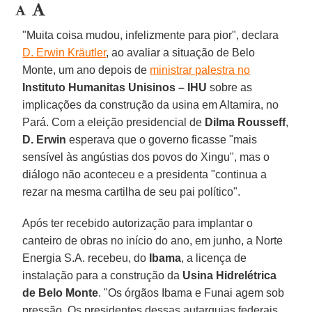
"Muita coisa mudou, infelizmente para pior", declara
D. Erwin Kräutler
, ao avaliar a situação de Belo
Monte, um ano depois de
ministrar palestra no
Instituto Humanitas Unisinos – IHU
sobre as
implicações da construção da usina em Altamira, no
Pará. Com a eleição presidencial de
Dilma Rousseff
,
D. Erwin
esperava que o governo ficasse "mais
sensível às angústias dos povos do Xingu", mas o
diálogo não aconteceu e a presidenta "continua a
rezar na mesma cartilha de seu pai político".
Após ter recebido autorização para implantar o
canteiro de obras no início do ano, em junho, a Norte
Energia S.A. recebeu, do
Ibama
, a licença de
instalação para a construção da
Usina Hidrelétrica
de
Belo Monte
. "Os órgãos Ibama e Funai agem sob
pressão. Os presidentes dessas autarquias federais