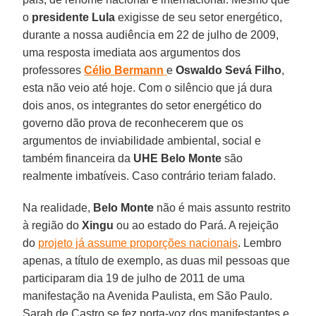
o
presidente Lula
exigisse de seu setor energético,
durante a nossa audiência em 22 de julho de 2009,
uma resposta imediata aos argumentos dos
professores
Célio Bermann
e
Oswaldo Sevá Filho
,
esta não veio até hoje. Com o silêncio que já dura
dois anos, os integrantes do setor energético do
governo dão prova de reconhecerem que os
argumentos de inviabilidade ambiental, social e
também financeira da
UHE Belo Monte
são
realmente imbatíveis. Caso contrário teriam falado.
Na realidade,
Belo Monte
não é mais assunto restrito
à região do
Xingu
ou ao estado do Pará. A rejeição
do
projeto já assume proporções nacionais
. Lembro
apenas, a título de exemplo, as duas mil pessoas que
participaram dia 19 de julho de 2011 de uma
manifestação na Avenida Paulista, em São Paulo.
Sarah de Castro se fez porta-voz dos manifestantes e