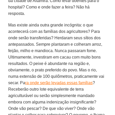
da cidade de Altamira. Como levar doentes para o
hospital? Como e onde fazer a feira? Não há
resposta.
Mas existe ainda outra grande incógnita: o que
acontecerá com as famílias dos agricultores? Para
onde serão transferidas? Herdaram seus sítios dos
antepassados. Sempre plantaram e colheram arroz,
feijão, milho e mandioca. Nunca passaram fome.
Ultimamente, investiram em cacau com muito bons
resultados. O peixe é abundante na região e,
obviamente, o prato preferido do povo. Mas o rio,
numa extensão de 100 quilômetros, praticamente vai
secar. Pa
ra onde serão levadas essas famílias
?
Receberão outro lote equivalente de terra
agriculturável ou serão simplesmente mandado
embora com alguma indenização insignificante?
Onde vão pescar? De que vão viver? Onde vão
plantar e colher para sobreviver? O governo, o Ibama,