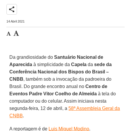
share
14 Abril 2021
Da grandiosidade do
Santuário Nacional de
Aparecida
à simplicidade da
Capela
da
sede da
Conferência Nacional dos Bispos do Brasil –
CNBB
, também sob a invocação da padroeira do
Brasil. Do grande encontro anual no
Centro de
Eventos Padre Vitor Coelho de Almeida
à tela do
computador ou do celular. Assim iniciava nesta
segunda-feira, 12 de abril, a
58ª Assembleia Geral da
CNBB
.
A reportagem é de
Luis Miguel Modino
.