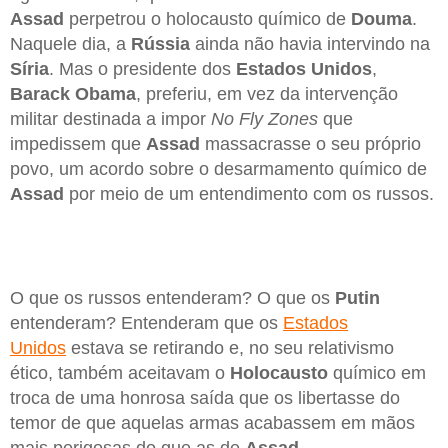
Assad
perpetrou o holocausto químico de
Douma
.
Naquele dia, a
Rússia
ainda não havia intervindo na
Síria
. Mas o presidente dos
Estados Unidos
,
Barack Obama
, preferiu, em vez da intervenção
militar destinada a impor
No Fly Zones
que
impedissem que
Assad
massacrasse o seu próprio
povo, um acordo sobre o desarmamento químico de
Assad
por meio de um entendimento com os russos.
O que os russos entenderam? O que os
Putin
entenderam? Entenderam que os
Estados
Unidos
estava se retirando e, no seu relativismo
ético, também aceitavam o
Holocausto
químico em
troca de uma honrosa saída que os libertasse do
temor de que aquelas armas acabassem em mãos
mais perigosas do que as de
Assad
.