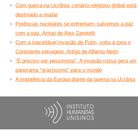
Com guerra na Ucrânia, cenário religioso global está
destinado a mudar
Potências nucleares se enfrentam: salvemos a paz
com a paz. Artigo de Alex Zanotelli
Com a inaceitável invasão de Putin, volta à tona o
Continente selvagem. Artigo de Alberto Negri
“É preciso ser pessimista”. A invasão russa gera um
panorama “gravíssimo” para o mundo
A impotência da Europa diante da guerra na Ucrânia