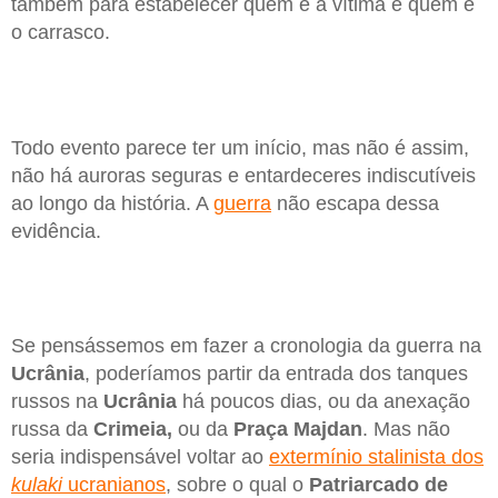
também para estabelecer quem é a vítima e quem é
o carrasco.
Todo evento parece ter um início, mas não é assim,
não há auroras seguras e entardeceres indiscutíveis
ao longo da história. A
guerra
não escapa dessa
evidência.
Se pensássemos em fazer a cronologia da guerra na
Ucrânia
, poderíamos partir da entrada dos tanques
russos na
Ucrânia
há poucos dias, ou da anexação
russa da
Crimeia,
ou da
Praça Majdan
. Mas não
seria indispensável voltar ao
extermínio stalinista dos
kulaki
ucranianos
, sobre o qual o
Patriarcado de