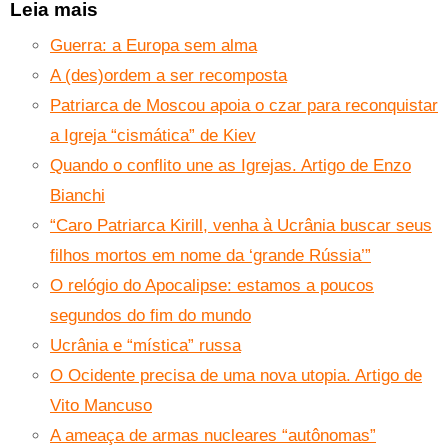
Leia mais
Guerra: a Europa sem alma
A (des)ordem a ser recomposta
Patriarca de Moscou apoia o czar para reconquistar
a Igreja “cismática” de Kiev
Quando o conflito une as Igrejas. Artigo de Enzo
Bianchi
“Caro Patriarca Kirill, venha à Ucrânia buscar seus
filhos mortos em nome da ‘grande Rússia’”
O relógio do Apocalipse: estamos a poucos
segundos do fim do mundo
Ucrânia e “mística” russa
O Ocidente precisa de uma nova utopia. Artigo de
Vito Mancuso
A ameaça de armas nucleares “autônomas”