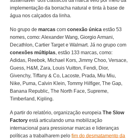
sustentável” dos clássicos da marca veio por meio da
implementação da borracha natural e tinta à base de
água nos calçados da linha.
No grupo de
marcas
com
conexão única
estão 53
nomes, como: Alexander Wang, Giorgio Armani,
Decathlon, Cartier Target e Walmart. Já no grupo com
conexões múltiplas
, estão 133 marcas, como:
Adidas, Reebok, Michael Kors, Jimmy Choo, Versace,
Guess, H&M, Zara, Louis Vuitton, Fendi, Dior,
Givenchy, Tiffany & Co, Lacoste, Prada, Miu Miu,
Nike, Puma, Calvin Klein, Tommy Hilfiger, The Gap,
Banana Republic, The North Face, Supreme,
Timberland, Kipling.
A partir do relatório, organização europeia
The Slow
Factory
está articulando uma mobilização
internacional para pressionar marcas e lideranças
políticas a trabalharem pelo
fim do desmatamento da