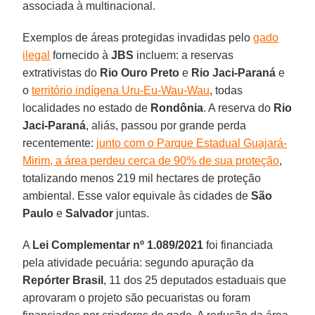
associada à multinacional.
Exemplos de áreas protegidas invadidas pelo
gado
ilegal
fornecido à
JBS
incluem: a reservas
extrativistas do
Rio Ouro Preto
e
Rio Jaci-Paraná
e
o
território indígena Uru-Eu-Wau-Wau
, todas
localidades no estado de
Rondônia
. A reserva do
Rio
Jaci-Paraná
, aliás, passou por grande perda
recentemente:
junto com o Parque Estadual Guajará-
Mirim, a área perdeu cerca de 90% de sua proteção
,
totalizando menos 219 mil hectares de proteção
ambiental. Esse valor equivale às cidades de
São
Paulo
e
Salvador
juntas.
A
Lei Complementar nº 1.089/2021
foi financiada
pela atividade pecuária: segundo apuração da
Repórter Brasil
, 11 dos 25 deputados estaduais que
aprovaram o projeto são pecuaristas ou foram