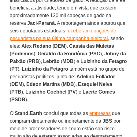
financiados por criadores de gado. A redução da área
beneficia a atividade, tendo em vista que existem
aproximadamente 120 mil cabeças de gado na
reserva
Jaci-Paraná
. A reportagem ainda apurou que
seis deputados estaduais
receberam doações de
pecuaristas na sua última campanha eleitoral
, sendo
eles:
Alex Redano
(
DEM
),
Cássia das Muletas
(
Podemos
),
Geraldo da Rondônia
(
PSC
),
Johny da
Paixão
(
PRB
),
Lebrão
(
MDB
) e
Luizinho da Fetagro
(
PT
).
Luizinho da Fetagro
também está no grupo de
pecuaristas políticos, junto de:
Adelino Follador
(
DEM
),
Edson Martins
(
MDB
),
Ezequiel Neiva
(
PTB
),
Luizinho Goebbel
(
PV
) e
Laerte Gomes
(
PSDB
).
O
Stand.Earth
conclui que todas as
empresas
que
compram diretamente ou indiretamente da
JBS
por
meio de processadores de couro estão sob risco
muito alto de estarem associadas ao desmatamento