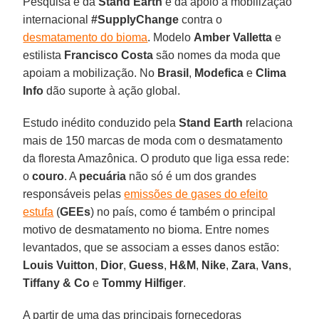
Pesquisa é da
Stand Earth
e dá apoio à mobilização
internacional
#SupplyChange
contra o
desmatamento do bioma
. Modelo
Amber Valletta
e
estilista
Francisco Costa
são nomes da moda que
apoiam a mobilização. No
Brasil
,
Modefica
e
Clima
Info
dão suporte à ação global.
Estudo inédito conduzido pela
Stand Earth
relaciona
mais de 150 marcas de moda com o desmatamento
da floresta Amazônica. O produto que liga essa rede:
o
couro
. A
pecuária
não só é um dos grandes
responsáveis pelas
emissões de gases do efeito
estufa
(
GEEs
) no país, como é também o principal
motivo de desmatamento no bioma. Entre nomes
levantados, que se associam a esses danos estão:
Louis Vuitton
,
Dior
,
Guess
,
H&M
,
Nike
,
Zara
,
Vans
,
Tiffany & Co
e
Tommy Hilfiger
.
A partir de uma das principais fornecedoras