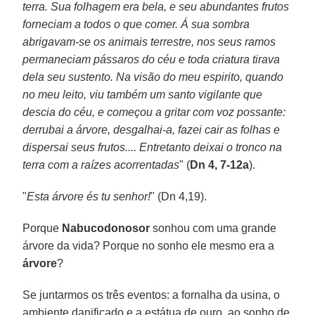
terra. Sua folhagem era bela, e seu abundantes frutos
forneciam a todos o que comer. Á sua sombra
abrigavam-se os animais terrestre, nos seus ramos
permaneciam pássaros do céu e toda criatura tirava
dela seu sustento. Na visão do meu espirito, quando
no meu leito, viu também um santo vigilante que
descia do céu, e começou a gritar com voz possante:
derrubai a árvore, desgalhai-a, fazei cair as folhas e
dispersai seus frutos.... Entretanto deixai o tronco na
terra com a raízes acorrentadas
" (
Dn 4, 7-12a
).
"
Esta árvore és tu senhor!
" (Dn 4,19).
Porque
Nabucodonosor
sonhou com uma grande
árvore da vida? Porque no sonho ele mesmo era a
árvore
?
Se juntarmos os três eventos: a fornalha da usina, o
ambiente danificado e a estátua de ouro, ao sonho de