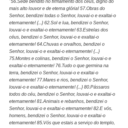
"
56.Sede bendito no firmamento dos céus, digno do
mais alto louvor e de eterna glória! 57.Obras do
Senhor, bendizei todas o Senhor, louvai-o e exaltai-o
eternamente! {...} 62.Sol e lua, bendizei o Senhor,
louvai-o e exaltai-o eternamente! 63.Estrelas dos
céus, bendizei o Senhor, louvai-o e exaltai-o
eternamente! 64.Chuvas e orvalhos, bendizei o
Senhor, louvai-o e exaltai-o eternamente! {...}
75.Montes e colinas, bendizei o Senhor, louvai-o e
exaltai-o eternamente! 76.Tudo o que germina na
terra, bendizei o Senhor, louvai-o e exaltai-o
eternamente! 77.Mares e rios, bendizei o Senhor,
louvai-o e exaltai-o eternamente! {...} 80.Pássaros
todos do céu, bendizei o Senhor, louvai-o e exaltai-o
eternamente! 81.Animais e rebanhos, bendizei o
Senhor, louvai-o e exaltai-o eternamente! 82.E vós,
homens, bendizei o Senhor, louvai-o e exaltai-o
eternamente! 85.Vós que estais a serviço do templo,