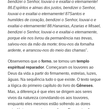
bendizei o Senhor, louvai-o e exaltai-o eternamente!
86.Espíritos e almas dos justos, bendizei o Senhor,
louvai-o e exaltai-o eternamente! 87Santos e
humildes de coração, bendizei o Senhor, louvai-o e
exaltai-o eternamente! 88.Hananias, Azarias e Misael,
bendizei o Senhor, louvai-o e exaltai-o eternamente,
porque ele nos livrou da permanência nas trevas,
salvou-nos da mão da morte; tirou-nos da fornalha
ardente, e arrancou-nos do meio das chamas
".
Observemos que o
forno
, se tornou um
templo
espiritual reparador
. Começaram os louvores ao
Deus da vida a partir do firmamento, estrelas, luzes,
águas. Na sequência tudo o que existe. O texto segue
a lógica do primeiro capítulo do livro do
Gêneses
.
Mas, a diferença é que eles se dirigem aos seres
vivos da natureza convidando-os aos louvores,
enquanto eles mesmos estão sofrendo as dores