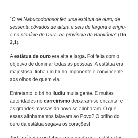
"
O rei Nabucodonosor fez uma estátua de ouro, de
sessenta côvados de altura e seis de largura e erigiu-
a na planície de Dura, na província da Babilônia
" (
Dn
3,1
).
A
estátua de ouro
era alta e larga. Foi feita com o
objetivo de dominar todas as pessoas. A estátua era
majestosa, tinha um brilho imponente e convincente
aos olhos de quem via.
Entretanto, o brilho
iludiu
muita gente. E muitas
autoridades no
carreirismo
deixaram-se encantar e
as grandes massas do povo se alinharam. O que
esses alinhamentos falavam ao Povo? O brilho do
ouro da estátua segava os corações!
Toda máquina ou fabrica que produziu a estátua foi