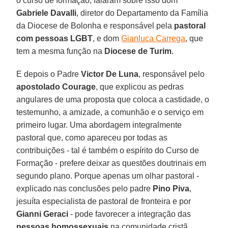
o curso de formação, falaram sobre isso dom
Gabriele Davalli
, diretor do Departamento da Família
da Diocese de Bolonha e responsável pela
pastoral
com pessoas LGBT
, e dom
Gianluca Carrega
, que
tem a mesma função na
Diocese de Turim
.
E depois o Padre
Victor De Luna
, responsável pelo
apostolado Courage
, que explicou as pedras
angulares de uma proposta que coloca a castidade, o
testemunho, a amizade, a comunhão e o serviço em
primeiro lugar. Uma abordagem integralmente
pastoral que, como apareceu por todas as
contribuições - tal é também o espírito do Curso de
Formação - prefere deixar as questões doutrinais em
segundo plano. Porque apenas um olhar pastoral -
explicado nas conclusões pelo padre
Pino Piva
,
jesuíta especialista de pastoral de fronteira e por
Gianni Geraci
- pode favorecer a integração das
pessoas homossexuais
na comunidade cristã.