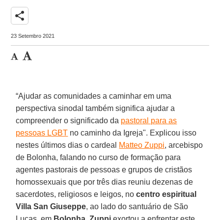
share
23 Setembro 2021
“Ajudar as comunidades a caminhar em uma
perspectiva sinodal também significa ajudar a
compreender o significado da
pastoral para as
pessoas LGBT
no caminho da Igreja". Explicou isso
nestes últimos dias o cardeal
Matteo Zuppi
, arcebispo
de Bolonha, falando no curso de formação para
agentes pastorais de pessoas e grupos de cristãos
homossexuais que por três dias reuniu dezenas de
sacerdotes, religiosos e leigos, no
centro espiritual
Villa San Giuseppe
, ao lado do santuário de São
Lucas, em
Bolonha
.
Zuppi
exortou a enfrentar este