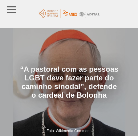
“A pastoral com as pessoas
LGBT deve fazer parte do
caminho sinodal”, defende
o cardeal de Bolonha
Foto: Wikimedia Commons