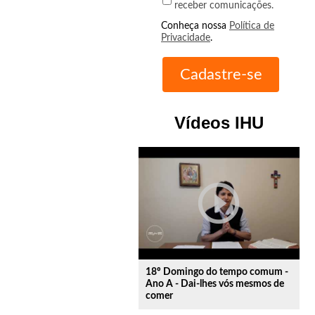
receber comunicações.
Conheça nossa
Política de
Privacidade
.
Vídeos IHU
play_circle_outline
18º Domingo do tempo comum -
Ano A - Dai-lhes vós mesmos de
comer