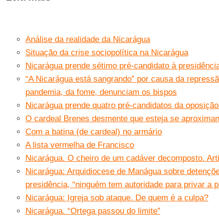
Análise da realidade da Nicarágua
Situação da crise sociopolítica na Nicarágua
Nicarágua prende sétimo pré-candidato à presidênci
“A Nicarágua está sangrando” por causa da repressã
pandemia, da fome, denunciam os bispos
Nicarágua prende quatro pré-candidatos da oposiç
O cardeal Brenes desmente que esteja se aproxima
Com a batina (de cardeal) no armário
A lista vermelha de Francisco
Nicarágua. O cheiro de um cadáver decomposto. Art
Nicarágua: Arquidiocese de Manágua sobre detençõe
presidência, “ninguém tem autoridade para privar a p
Nicarágua: Igreja sob ataque. De quem é a culpa?
Nicarágua. “Ortega passou do limite”