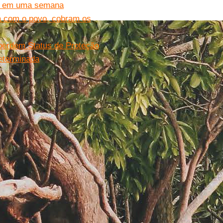
ão em uma semana
da com o povo, cobram os
 perdem Status de Proteção
eterminada