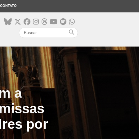
CONTATO
search
am a
 missas
dres por