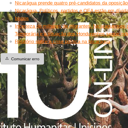
Nicarágua prende quatro pré-candidatos da oposiç
Nicarágua. Políticos, partidos e OEA estão em dívi
bispos
Incerteza de milhares de migrantes. Nicaraguenses
Temporária e a situação dos Hondurenhos segue ind
Relatório sobre a crise política na Nicarágua
⚠️
Comunicar erro