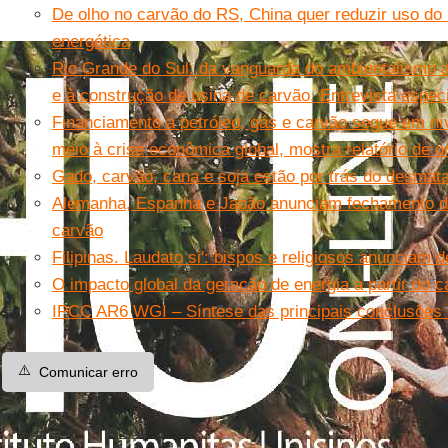
De olho no carvão do RS, China quer reduzir uso do
energética
Rio Grande do Sul: da vanguarda do ambientalismo 
e à construção de usina de carvão. Entrevista espec
Financiamento a petróleo, gás e carvão segue em 
meio à crise econômica global, mostra relatório de 
Gado, carvão, cana e soja estão por trás do desmat
Alemanha, Espanha e Japão anunciam fechamento de
carvão
Filipinas. Laudato si': bispos e religiosos anunciam
O impacto global da geração de energia a partir do c
IPCC AR6 WGI – Síntese das principais conclusões d
⚠️
Comunicar erro