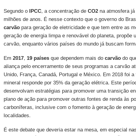
Segundo o
IPCC
, a concentração de
CO2
na atmosfera já 
milhões de anos. É nesse contexto que o governo do Bras
carvão
para geração de eletricidade e que tem entre as 
geração de energia limpa e renovável do planeta, propõe 
carvão, enquanto vários países do mundo já buscam forma
Em
2017
,
19 países
que dependem mais do
carvão
do qu
aliança pelo encerramento de seus programas a carvão at
Unido, França, Canadá, Portugal e México. Em 2018 foi a 
mineral responde por 35% da geração elétrica. Este perío
desenvolvam estratégias para promover uma transição ene
plano de ação para promover outras fontes de renda às p
carboníferas, inclusive com o fomento à geração de ener
localidades.
É este debate que deveria estar na mesa, em especial nas