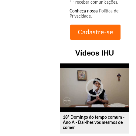
receber comunicações.
Conheça nossa
Política de
Privacidade
.
Vídeos IHU
play_circle_outline
18º Domingo do tempo comum -
Ano A - Dai-lhes vós mesmos de
comer