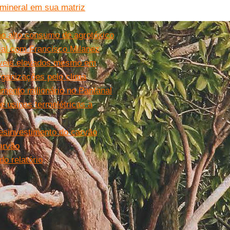
 mineral em sua matriz
ao alto consumo de agrotóxico
ial com Francisco Milanez
níveis elevados mesmo em
organizações pelo clima
amento milionário no Pantanal
 usinas termelétricas a
 desinvestimento do carvão
arvão
o relatório