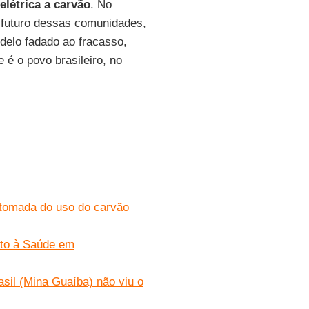
elétrica a carvão
. No
o futuro dessas comunidades,
odelo fadado ao fracasso,
 é o povo brasileiro, no
etomada do uso do carvão
cto à Saúde em
asil (Mina Guaíba) não viu o