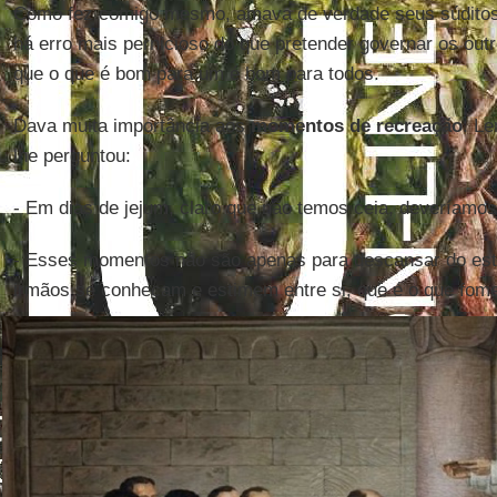
Como fez comigo mesmo, amava de verdade seus súditos.
há erro mais pernicioso do que pretender governar os out
que o que é bom para um é bom para todos.
Dava muita importância aos
momentos
de recreação
. L
lhe perguntou:
- Em dias de jejum, claro que não temos ceia, deveríamos
- Esses momentos não são apenas para descansar do est
irmãos se conheçam e estimem entre si, que é o que fom