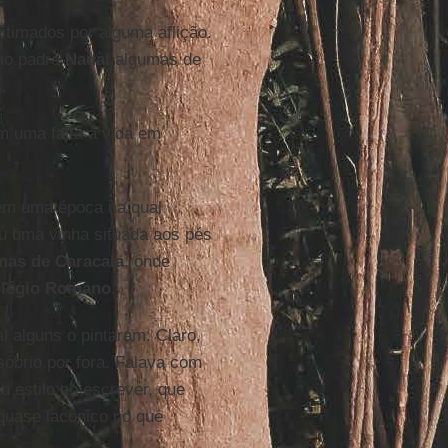
itimados por alguma aflição.
 ao padre
Nadal
algumas de
.
m uma falta à vida em
 em uma época na qual
u uma vinha situada aos pés
mas
de Caracala
, onde
légio
Romano
.
al alguns o pintaram. Claro,
 sóbrio por fora. Falava com
 estilo ao escrever, que
quase lacônico no que