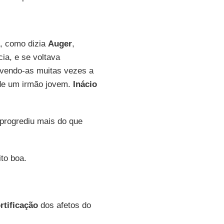
a, como dizia
Auger
,
ia, e se voltava
olvendo-as muitas vezes a
de um irmão jovem.
Inácio
 progrediu mais do que
to boa.
rtificação
dos afetos do