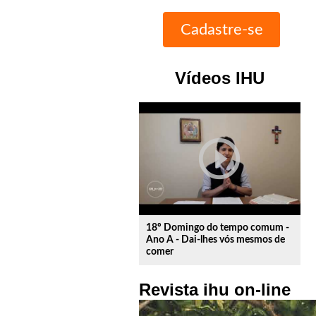
Vídeos IHU
play_circle_outline
18º Domingo do tempo comum -
Ano A - Dai-lhes vós mesmos de
comer
Revista ihu on-line