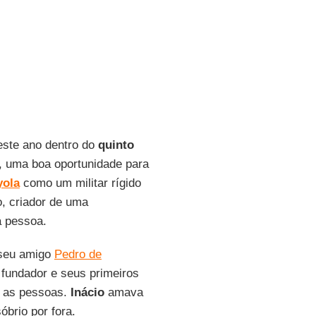
 este ano dentro do
quinto
, uma boa oportunidade para
yola
como um militar rígido
o, criador de uma
a pessoa.
 seu amigo
Pedro de
o fundador e seus primeiros
a as pessoas.
Inácio
amava
óbrio por fora.