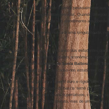
Muitas vezes, eu o vi atender e servir pessoalmente aos v
Nisto não fazia distinção entre pessoas. Quando delegou
suas funções, reservou para si o atendimento aos doentes
- O que se dá aos doentes nunca é uma singularidade, ne
comum.
Dava tanta importância ao descanso dos estudantes que
passávamos por muitas dificuldades econômicas, compro
do
Aventino
, perto da
Igreja
de Santa Balbina
e das
Ter
arranjou uma casa para o descanso dos estudantes do
Co
Tudo isso faz cair por terra o perfil duro e rígido com o qu
talvez tivesse a sensibilidade do basco: terno por dentro,
simplicidade e quase não usava superlativos, como em seu
certamente não era o de um literato, mas de um conciso, 
queria expressar.