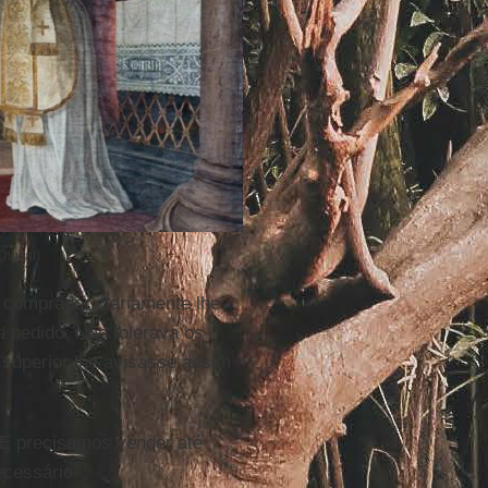
igital)
 comprador diariamente lhe
ia pedido. Não tolerava os
superior lhe avisasse assim
 E precisamos vender até
cessário.