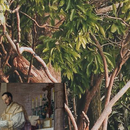
 Nas coisas espirituais não
ros por si mesmo, e pensar
embro-me que um dia alguém
 suprimir a
recreação
?
udo, mas para que os
enta a
caridade
.