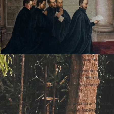
Primeiros votos de Montmartre (Fonte: Religión D
Os doentes eram os seus prediletos, a ponto de mandar o
informar se tinha ido adquirir tudo o que o enfermeiro hav
descuidos com aqueles que caiam doentes e queria que o 
que alguém adoecesse.
- Venda esses pratos de estanho para comprar remédios.
mesmo os vasos sagrados e até nossos cobertores, se ne