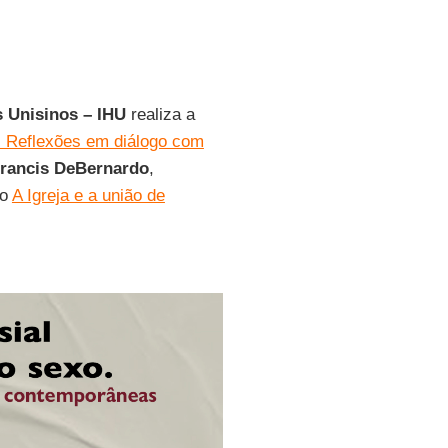
s Unisinos – IHU
realiza a
. Reflexões em diálogo com
rancis DeBernardo
,
to
A Igreja e a união de