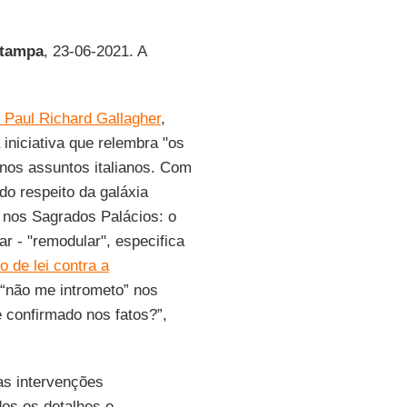
Stampa
, 23-06-2021. A
 Paul Richard Gallagher
,
iniciativa que relembra "os
 nos assuntos italianos. Com
do respeito da galáxia
 nos Sagrados Palácios: o
r - "remodular", especifica
to de lei contra a
 “não me intrometo” nos
 confirmado nos fatos?”,
as intervenções
os os detalhes e