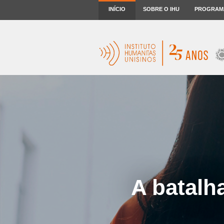
INÍCIO
SOBRE O IHU
PROGRAM
A batalh