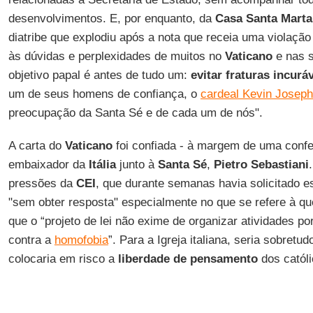
desenvolvimentos. E, por enquanto, da
Casa Santa Marta
diatribe que explodiu após a nota que receia uma violaçã
às dúvidas e perplexidades de muitos no
Vaticano
e nas s
objetivo papal é antes de tudo um:
evitar fraturas incurá
um de seus homens de confiança, o
cardeal Kevin Joseph 
preocupação da Santa Sé e de cada um de nós".
A carta do
Vaticano
foi confiada - à margem de uma confe
embaixador da
Itália
junto à
Santa Sé
,
Pietro Sebastiani
pressões da
CEI
, que durante semanas havia solicitado 
"sem obter resposta" especialmente no que se refere à qu
que o “projeto de lei não exime de organizar atividades po
contra a
homofobia
”. Para a Igreja italiana, seria sobretu
colocaria em risco a
liberdade de pensamento
dos católi