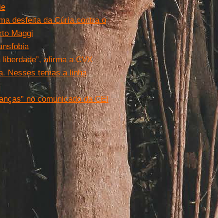
ie
ma desfeita da Cúria contra o
rto Maggi
ansfobia
 liberdade”, afirma a CVX
a. Nesses temas a linha
hanças” no comunicado da CEI