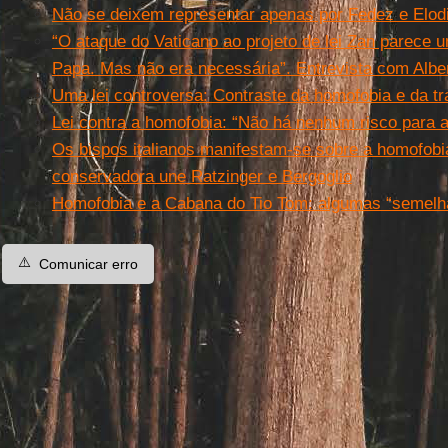
Não se deixem representar apenas por Fedez e Elod
“O ataque do Vaticano ao projeto de lei Zan parece u
Papa. Mas não era necessária”. Entrevista com Albe
Uma lei controversa: Contraste da homofobia e da tr
Lei contra a homofobia: “Não há nenhum risco para a
Os bispos italianos manifestam-se sobre a homofobi
conservadora une Ratzinger e Bergoglio
Homofobia e a Cabana do Tio Tom: algumas “semel
⚠️
Comunicar erro