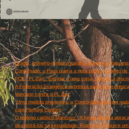
A Inclusão eclesial de casais do mesmo sexo. Reflexões em diálogo c
Leia mais
Draghi, primeiro-ministro italiano, adverte o Vaticano:
Confirmado: o Papa queria a nota sobre o projeto de 
FCEI, PL Zan: “Ensinar é uma coisa, instigar à discr
A Federação Evangélica expressa surpresa e preocup
Vaticano contra o PL Zan”
“Uma medida preventiva, a Concordata não tem nada 
com Pierluigi Conforti
O teólogo católico Mancuso: “A Igreja deveria abra
de castrá-los na sexualidade. Francisco? Parece um