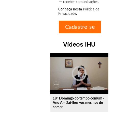
receber comunicações.
Conheça nossa
Política de
Privacidade
.
Vídeos IHU
play_circle_outline
18º Domingo do tempo comum -
Ano A - Dai-lhes vós mesmos de
comer