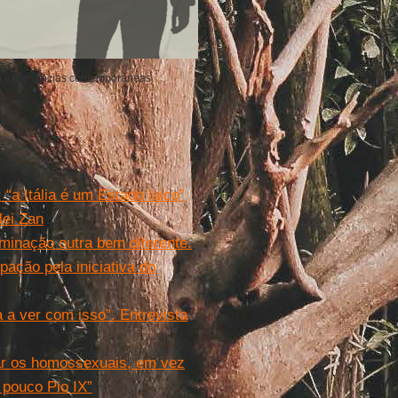
om experiências contemporâneas
 “a Itália é um Estado laico”
lei Zan
iminação outra bem diferente.
ação pela iniciativa do
a ver com isso”. Entrevista
çar os homossexuais, em vez
 pouco Pio IX”