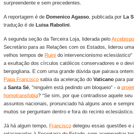
surpreendente e sem precedentes.
A reportagem é de
Domenico Agasso
, publicada por
La 
tradução é de
Luisa Rabolini
.
A segunda seção da Terceira Loja, liderada pelo
Arcebispo
Secretário para as Relações com os Estados, liderou uma 
velhos tempos de
Ruini
do intervencionismo eclesiástico"
a exultação dos círculos católicos conservadores e o devi
bergogliana. E com uma grande dúvida que pairava ontem
Papa Francisco
sabia da aceleração do
Vaticano
para para
a
Santa Sé
, "ninguém está pedindo um bloqueio" - o
proje
homotransfobia
? “Se sim, por que contradisse aquele seu
assuntos nacionais, pronunciado há alguns anos e sempre
muitos se perguntam dentro e fora do recinto eclesiástico.
Já há algum tempo,
Francisco
delegou essas questões e 
relacionadas à Secretaria de Estado, sem acompanhar tod