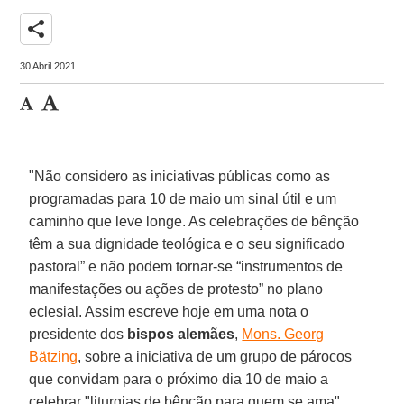
share
30 Abril 2021
"Não considero as iniciativas públicas como as
programadas para 10 de maio um sinal útil e um
caminho que leve longe. As celebrações de bênção
têm a sua dignidade teológica e o seu significado
pastoral” e não podem tornar-se “instrumentos de
manifestações ou ações de protesto” no plano
eclesial. Assim escreve hoje em uma nota o
presidente dos
bispos alemães
,
Mons. Georg
Bätzing
, sobre a iniciativa de um grupo de párocos
que convidam para o próximo dia 10 de maio a
celebrar "liturgias de bênção para quem se ama",