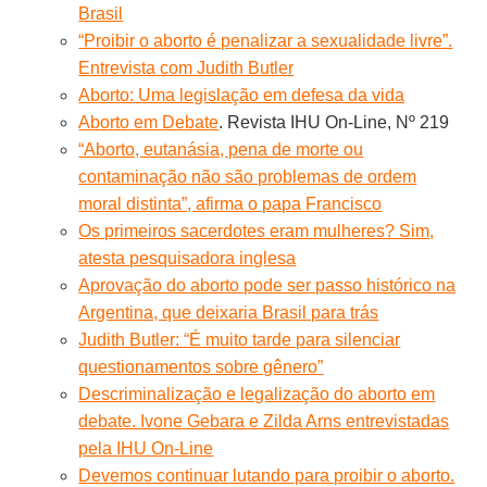
Brasil
“Proibir o aborto é penalizar a sexualidade livre”.
Entrevista com Judith Butler
Aborto: Uma legislação em defesa da vida
Aborto em Debate
. Revista IHU On-Line, Nº 219
“Aborto, eutanásia, pena de morte ou
contaminação não são problemas de ordem
moral distinta”, afirma o papa Francisco
Os primeiros sacerdotes eram mulheres? Sim,
atesta pesquisadora inglesa
Aprovação do aborto pode ser passo histórico na
Argentina, que deixaria Brasil para trás
Judith Butler: “É muito tarde para silenciar
questionamentos sobre gênero”
Descriminalização e legalização do aborto em
debate. Ivone Gebara e Zilda Arns entrevistadas
pela IHU On-Line
Devemos continuar lutando para proibir o aborto.