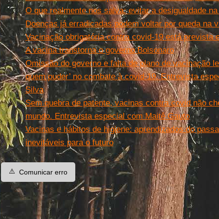
O que realmente nos salva: evitar a desigualdade n
Doenças já erradicadas podem voltar por queda na 
Vacinação obrigatória contra covid-19 está prevista 
A vacina transtorna o governo Bolsonaro
Omissão do governo e falta de plano de vacinação l
quem puder’ no combate à covid-19. Entrevista esp
Silva
Sem quebra de patente, vacinas contra covid não c
mundo. Entrevista especial com Maitê Gauto
Vacinas e hábitos de higiene: aprendizados do passa
inevitáveis para o futuro
⚠️
Comunicar erro