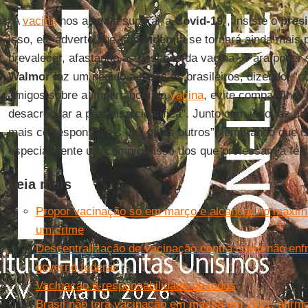
“A
vacina
nos ajuda a superar a
Covid-19
”, insiste o
pres
isso, ele adverte que “a
pandemia
se tornará ainda mais 
prevalecer, afastando as pessoas da vacina”. Para poder
Walmor
faz um pedido a todos os brasileiros, dizendo: “c
amigos sobre a importância da
vacina
, evite compartilhar
desacreditar a pesquisa científica”. Junto com isso faz
mais corresponsáveis uns pelos outros”, lembrando que is
especialmente um compromisso dos que professam a fé cr
Leia mais
Propor vacinação só em março e alcançar no máxim
um crime
Descentralização de vacinação contra covid não en
governo federal
Vacinação é responsabilidade de todos
Brasil não terá vacinação em massa em 2021, afirm