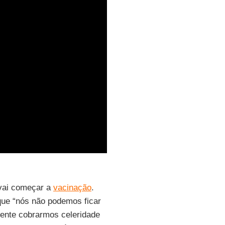
 vai começar a
vacinação
.
que “nós não podemos ficar
gente cobrarmos celeridade