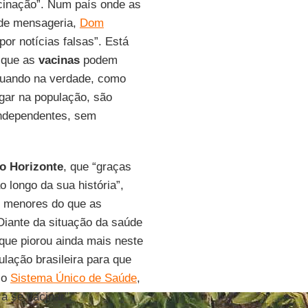
cinação”. Num país onde as
s de mensageria,
Dom
or notícias falsas”. Está
e que as
vacinas
podem
quando na verdade, como
egar na população, são
independentes, sem
o Horizonte
, que “graças
longo da sua história”,
te menores do que as
iante da situação da saúde
que piorou ainda mais neste
ação brasileira para que
 o
Sistema Único de Saúde
,
 a se vacinar”.