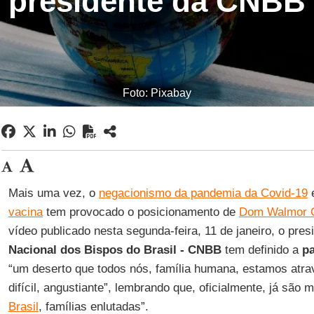
presidente da CNBB
Foto: Pixabay
Mais uma vez, o
negacionismo da pandemia da Covid-19
vacina
tem provocado o posicionamento de
Dom Walmor O
vídeo publicado nesta segunda-feira, 11 de janeiro, o pre
Nacional dos Bispos do Brasil - CNBB
tem definido a
p
“um deserto que todos nós, família humana, estamos atr
difícil, angustiante”, lembrando que, oficialmente, já são m
Brasil
, famílias enlutadas”.