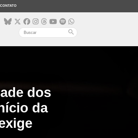
CONTATO
search
dade dos
nício da
exige