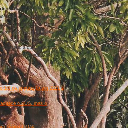
idente da CNBB
. Frente a
perigosa se a desinformação
 superar a pandemia,
Dom
onvença a seus familiares e
 notícias falsas que busquem
 um chamado a que “sejamos
so “é dever cidadão, e
istã”.
o 1/3 da população em 2021 é
fraquece o SUS, mas o
am especialistas