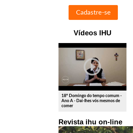
Vídeos IHU
play_circle_outline
18º Domingo do tempo comum -
Ano A - Dai-lhes vós mesmos de
comer
Revista ihu on-line