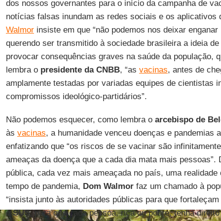
dos nossos governantes para o início da campanha de va
notícias falsas inundam as redes sociais e os aplicativo
Walmor
insiste em que “não podemos nos deixar enganar p
querendo ser transmitido à sociedade brasileira a ideia d
provocar consequências graves na saúde da população, 
lembra o
presidente da CNBB
, “as
vacinas
, antes de ch
amplamente testadas por variadas equipes de cientistas 
compromissos ideológico-partidários”.
Não podemos esquecer, como lembra o
arcebispo de Bel
às
vacinas
, a humanidade venceu doenças e pandemias ao 
enfatizando que “os riscos de se vacinar são infinitamen
ameaças da doença que a cada dia mata mais pessoas”. D
pública, cada vez mais ameaçada no país, uma realidade 
tempo de pandemia,
Dom Walmor
faz um chamado à popul
“insista junto às autoridades públicas para que fortaleçam
o
SUS
, para que cada pessoa, rica ou pobre, tenha direito