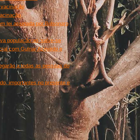
a vacinação
vacinação
em lei assinada por Bolsonaro
eva população ao ‘salve-se
ecial com Gulnar Azevedo e
hegarão a todas as pessoas do
do, importantes no presente e