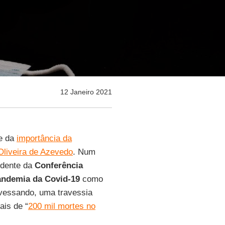
12 Janeiro 2021
e da
importância da
liveira de Azevedo
. Num
sidente da
Conferência
andemia da Covid-19
como
avessando, uma travessia
ais de “
200 mil mortes no