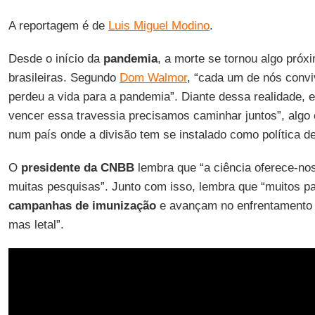
A reportagem é de
Luis Miguel Modino
.
Desde o início da
pandemia
, a morte se tornou algo próxi
brasileiras. Segundo
Dom Walmor
, “cada um de nós conv
perdeu a vida para a pandemia”. Diante dessa realidade, e
vencer essa travessia precisamos caminhar juntos”, algo
num país onde a divisão tem se instalado como política d
O
presidente da CNBB
lembra que “a ciência oferece-nos
muitas pesquisas”. Junto com isso, lembra que “muitos pa
campanhas de imunização
e avançam no enfrentamento de
mas letal”.