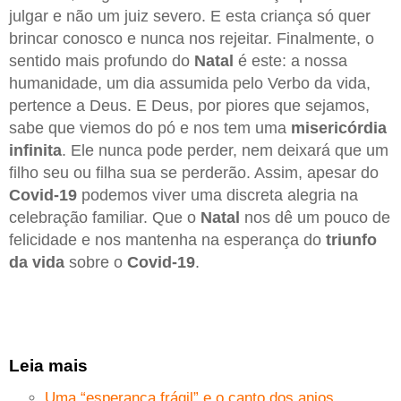
julgar e não um juiz severo. E esta criança só quer
brincar conosco e nunca nos rejeitar. Finalmente, o
sentido mais profundo do
Natal
é este: a nossa
humanidade, um dia assumida pelo Verbo da vida,
pertence a Deus. E Deus, por piores que sejamos,
sabe que viemos do pó e nos tem uma
misericórdia
infinita
. Ele nunca pode perder, nem deixará que um
filho seu ou filha sua se perderão. Assim, apesar do
Covid-19
podemos viver uma discreta alegria na
celebração familiar. Que o
Natal
nos dê um pouco de
felicidade e nos mantenha na esperança do
triunfo
da vida
sobre o
Covid-19
.
Leia mais
Uma “esperança frágil” e o canto dos anjos.