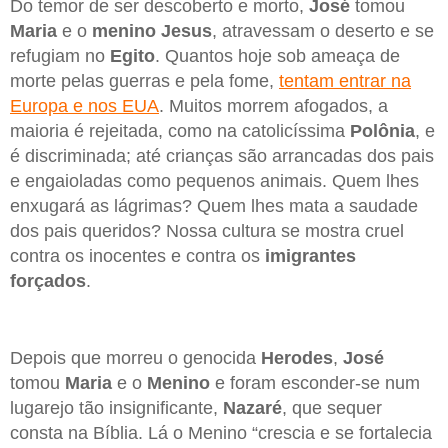
Do temor de ser descoberto e morto,
José
tomou
Maria
e o
menino Jesus
, atravessam o deserto e se
refugiam no
Egito
. Quantos hoje sob ameaça de
morte pelas guerras e pela fome,
tentam entrar na
Europa e nos EUA
. Muitos morrem afogados, a
maioria é rejeitada, como na catolicíssima
Polônia
, e
é discriminada; até crianças são arrancadas dos pais
e engaioladas como pequenos animais. Quem lhes
enxugará as lágrimas? Quem lhes mata a saudade
dos pais queridos? Nossa cultura se mostra cruel
contra os inocentes e contra os
imigrantes
forçados
.
Depois que morreu o genocida
Herodes
,
José
tomou
Maria
e o
Menino
e foram esconder-se num
lugarejo tão insignificante,
Nazaré
, que sequer
consta na Bíblia. Lá o Menino “crescia e se fortalecia