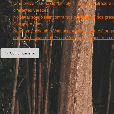
Uma breve história de “O Holy Night”, a inspiradora
diferentes versões
No Natal sóbrio reencontramos o prazer de nos prese
Corrado Augias
Natal, vazio Natal: o Vaticano se blinda frente à se
não fará missa com fiéis na Véspera, tampouco no d
⚠️
Comunicar erro