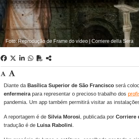
Foto: Reprodução de Frame do vídeo | Corriere della Sera
Diante da
Basílica Superior de São Francisco
será colo
enfermeira
para representar o precioso trabalho dos
prof
pandemia. Um app também permitirá visitar as instalações
A reportagem é de
Silvia Morosi
, publicada por
Corriere 
tradução é de
Luisa Rabolini
.