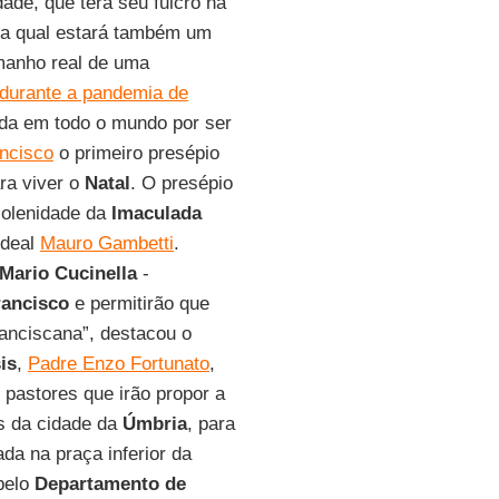
ade, que terá seu fulcro na
da qual estará também um
manho real de uma
 durante a pandemia de
ida em todo o mundo por ser
ncisco
o primeiro presépio
ra viver o
Natal
. O presépio
solenidade da
Imaculada
rdeal
Mauro Gambetti
.
Mario Cucinella
-
rancisco
e permitirão que
ranciscana”, destacou o
is
,
Padre Enzo Fortunato
,
 pastores que irão propor a
as da cidade da
Úmbria
, para
lada na praça inferior da
 pelo
Departamento de