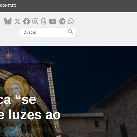
CONTATO
search
ca “se
 luzes ao