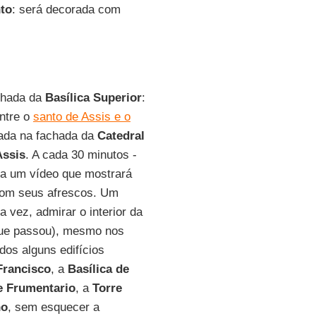
nto
: será decorada com
chada da
Basílica Superior
:
entre o
santo de Assis e o
tada na fachada da
Catedral
Assis
. A cada 30 minutos -
r a um vídeo que mostrará
com seus afrescos. Um
a vez, admirar o interior da
que passou), mesmo nos
os alguns edifícios
Francisco
, a
Basílica de
 Frumentario
, a
Torre
no
, sem esquecer a