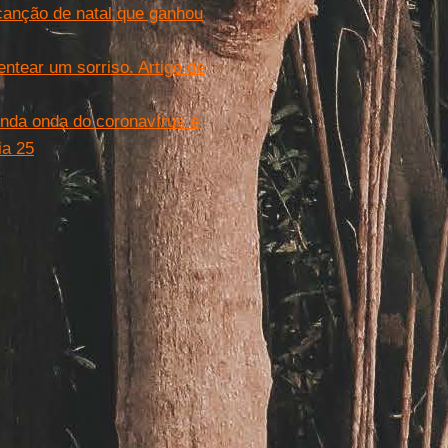
 canção de natal que ganhou
ntear um sorriso. Artigo de
gunda onda do coronavírus e
ia 25