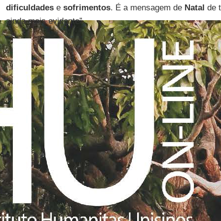
dificuldades
e
sofrimentos
. É a mensagem de
Natal
de t
ainda mais evidente”.