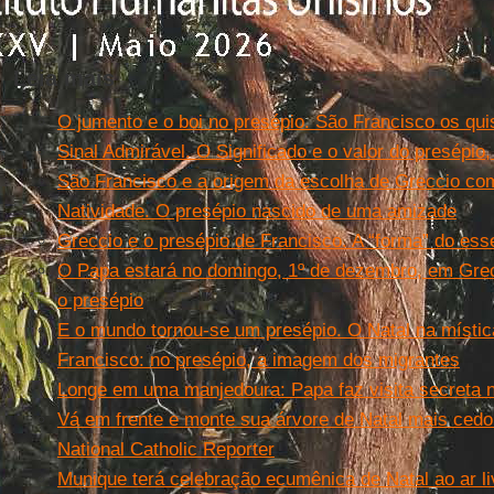
Leia mais
O jumento e o boi no presépio. São Francisco os qu
Sinal Admirável. O Significado e o valor do presépi
São Francisco e a origem da escolha de Greccio co
Natividade. O presépio nascido de uma amizade
Greccio e o presépio de Francisco. A “forma” do ess
O Papa estará no domingo, 1º de dezembro, em Grec
o presépio
E o mundo tornou-se um presépio. O Natal na místic
Francisco: no presépio, a imagem dos migrantes
Longe em uma manjedoura: Papa faz visita secreta n
Vá em frente e monte sua árvore de Natal mais cedo 
National Catholic Reporter
Munique terá celebração ecumênica de Natal ao ar li