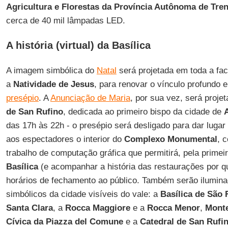
Agricultura e Florestas da Província Autônoma de Tre
cerca de 40 mil lâmpadas LED.
A história (virtual) da Basílica
A imagem simbólica do
Natal
será projetada em toda a fa
a
Natividade de Jesus
, para renovar o vínculo profundo 
presépio
. A
Anunciação de Maria
, por sua vez, será proje
de San Rufino
, dedicada ao primeiro bispo da cidade de
das 17h às 22h - o presépio será desligado para dar luga
aos espectadores o interior do
Complexo Monumental
, 
trabalho de computação gráfica que permitirá, pela primeir
Basílica
(e acompanhar a história das restaurações por 
horários de fechamento ao público. Também serão iluminad
simbólicos da cidade visíveis do vale: a
Basílica de São 
Santa Clara
, a
Rocca Maggiore
e a
Rocca Menor
,
Monte
Cívica da Piazza del Comune
e a
Catedral de San Rufi