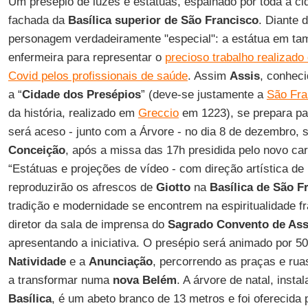
Um presépio de luzes e estátuas, espalhado por toda a cid
fachada da
Basílica superior de São Francisco
. Diante 
personagem verdadeiramente "especial": a estátua em ta
enfermeira para representar o
precioso trabalho realizado
Covid pelos profissionais de saúde
. Assim
Assis
, conhec
a “
Cidade dos Presépios
” (deve-se justamente a
São Fra
da história, realizado em
Greccio
em 1223), se prepara pa
será aceso - junto com a Árvore - no dia 8 de dezembro, 
Conceição
, após a missa das 17h presidida pelo novo ca
“Estátuas e projeções de vídeo - com direção artística de
reproduzirão os afrescos de
Giotto
na
Basílica de São F
tradição e modernidade se encontrem na espiritualidade f
diretor da sala de imprensa do
Sagrado Convento de Ass
apresentando a iniciativa. O presépio será animado por 50
Natividade
e a
Anunciação
, percorrendo as praças e ru
a transformar numa
nova Belém
. A árvore de natal, insta
Basílica
, é um abeto branco de 13 metros e foi oferecida