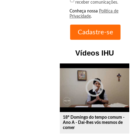
receber comunicações.
Conheça nossa
Política de
Privacidade
.
Vídeos IHU
play_circle_outline
18º Domingo do tempo comum -
Ano A - Dai-lhes vós mesmos de
comer