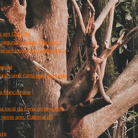
is em Greccio
o, segundo o papa Francisco
mo um local para ambientar a
encial
cio: uma carta para entender
a franciscana
a local da cena do presépio
neste ano. Editorial do
vre