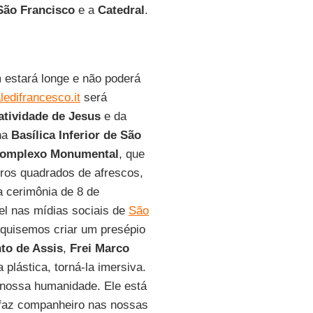
 São Francisco
e a
Catedral
.
m estará longe e não poderá
ledifrancesco.it
será
atividade de Jesus
e da
 na
Basílica Inferior de São
omplexo Monumental
, que
tros quadrados de afrescos,
 a cerimônia de 8 de
vel nas mídias sociais de
São
 quisemos criar um presépio
to de Assis
,
Frei Marco
a plástica, torná-la imersiva.
nossa humanidade. Ele está
e faz companheiro nas nossas