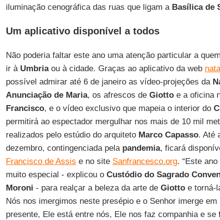
iluminação cenográfica das ruas que ligam a
Basílica de
Um aplicativo disponível a todos
Não poderia faltar este ano uma atenção particular a que
ir à
Umbria
ou à cidade. Graças ao aplicativo da web
nata
possível admirar até 6 de janeiro as vídeo-projeções da
N
Anunciação de Maria
, os afrescos de
Giotto
e a oficina
Francisco
, e o vídeo exclusivo que mapeia o interior do
C
permitirá ao espectador mergulhar nos mais de 10 mil me
realizados pelo estúdio do arquiteto
Marco Capasso
. Até
dezembro, contingenciada pela
pandemia
, ficará disponí
Francisco de Assis
e no site
Sanfrancesco.org
. “Este ano
muito especial - explicou o
Custódio do Sagrado Conven
Moroni
- para realçar a beleza da arte de
Giotto
e torná-l
Nós nos imergimos neste presépio e o Senhor imerge em 
presente, Ele está entre nós, Ele nos faz companhia e s